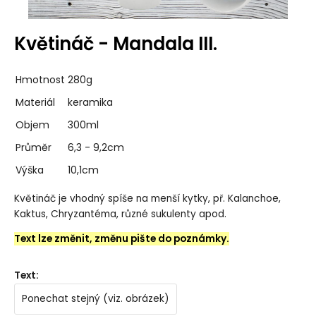
Květináč - Mandala III.
Hmotnost
280g
Materiál
keramika
Objem
300ml
Průměr
6,3 - 9,2cm
Výška
10,1cm
Květináč je vhodný spíše na menší kytky, př. Kalanchoe,
Kaktus, Chryzantéma, různé sukulenty apod.
Text lze změnit, změnu pište do poznámky.
Text
:
Ponechat stejný (viz. obrázek)