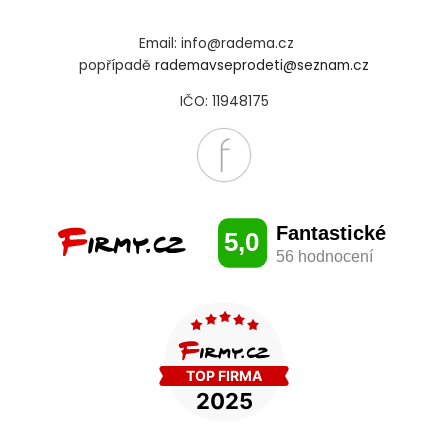
Email: info@radema.cz
popřípadě
rademavseprodeti@seznam.cz
IČO: 11948175