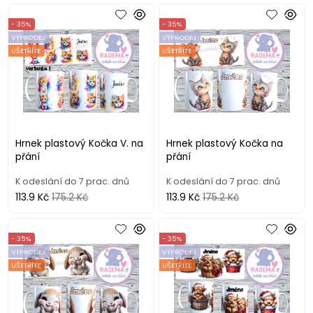
- 35%
- 35%
VÝPRODEJ
VÝPRODEJ
UŠETŘÍTE
UŠETŘÍTE
Hrnek plastový Kočka V. na
Hrnek plastový Kočka na
přání
přání
K odeslání do 7 prac. dnů
K odeslání do 7 prac. dnů
113.9 Kč
175.2 Kč
113.9 Kč
175.2 Kč
- 35%
- 35%
VÝPRODEJ
VÝPRODEJ
UŠETŘÍTE
UŠETŘÍTE