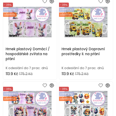
- 35%
- 35%
VÝPRODEJ
VÝPRODEJ
UŠETŘÍTE
UŠETŘÍTE
Hrnek plastový Domácí /
Hrnek plastový Dopravní
hospodářské zvířata na
prostředky II. na přání
přání
K odeslání do 7 prac. dnů
K odeslání do 7 prac. dnů
113.9 Kč
175.2 Kč
113.9 Kč
175.2 Kč
- 35%
- 35%
VÝPRODEJ
VÝPRODEJ
UŠETŘÍTE
UŠETŘÍTE