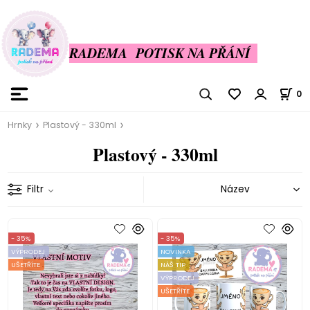
RADEMA POTISK NA PŘÁNÍ
0
Hrnky
Plastový - 330ml
Plastový - 330ml
Filtr
- 35%
- 35%
VÝPRODEJ
NOVINKA
UŠETŘÍTE
NÁŠ TIP
VÝPRODEJ
UŠETŘÍTE