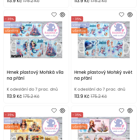
113.9 Kč
175.2 Kč
113.9 Kč
175.2 Kč
- 35%
- 35%
VÝPRODEJ
VÝPRODEJ
UŠETŘÍTE
UŠETŘÍTE
Hrnek plastový Mořská víla
Hrnek plastový Mořský svět
na přání
na přání
K odeslání do 7 prac. dnů
K odeslání do 7 prac. dnů
113.9 Kč
175.2 Kč
113.9 Kč
175.2 Kč
- 35%
- 35%
VÝPRODEJ
VÝPRODEJ
UŠETŘÍTE
UŠETŘÍTE