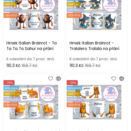
NÁŠ TIP
NÁŠ TIP
VÝPRODEJ
VÝPRODEJ
UŠETŘÍTE
UŠETŘÍTE
Hrnek Italian Brainrot - Ta
Hrnek Italian Brainrot -
Ta Ta Ta Sahur na přání
Tralalero Tralala na přání
K odeslání do 7 prac. dnů
K odeslání do 7 prac. dnů
110.3 Kč
169.7 Kč
110.3 Kč
169.7 Kč
- 35%
- 35%
NOVINKA
NOVINKA
NÁŠ TIP
NÁŠ TIP
VÝPRODEJ
VÝPRODEJ
UŠETŘÍTE
UŠETŘÍTE