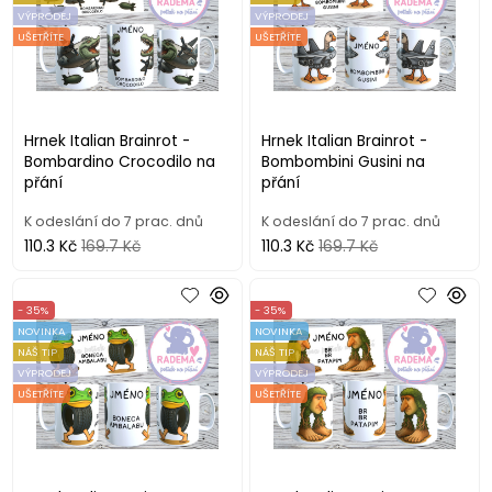
VÝPRODEJ
VÝPRODEJ
UŠETŘÍTE
UŠETŘÍTE
Hrnek Italian Brainrot -
Hrnek Italian Brainrot -
Bombardino Crocodilo na
Bombombini Gusini na
přání
přání
K odeslání do 7 prac. dnů
K odeslání do 7 prac. dnů
110.3 Kč
169.7 Kč
110.3 Kč
169.7 Kč
- 35%
- 35%
NOVINKA
NOVINKA
NÁŠ TIP
NÁŠ TIP
VÝPRODEJ
VÝPRODEJ
UŠETŘÍTE
UŠETŘÍTE