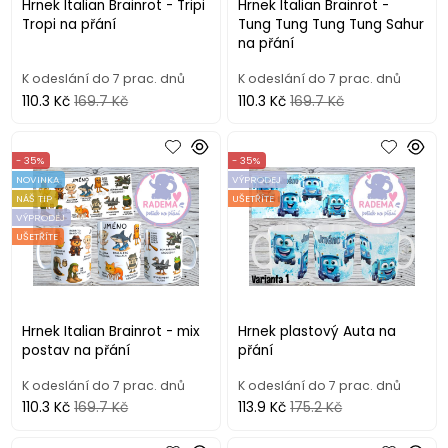
Hrnek Italian Brainrot - Tripi
Hrnek Italian Brainrot -
Tropi na přání
Tung Tung Tung Tung Sahur
na přání
K odeslání do 7 prac. dnů
K odeslání do 7 prac. dnů
110.3 Kč
169.7 Kč
110.3 Kč
169.7 Kč
- 35%
- 35%
NOVINKA
VÝPRODEJ
NÁŠ TIP
UŠETŘÍTE
VÝPRODEJ
UŠETŘÍTE
Hrnek Italian Brainrot - mix
Hrnek plastový Auta na
postav na přání
přání
K odeslání do 7 prac. dnů
K odeslání do 7 prac. dnů
110.3 Kč
169.7 Kč
113.9 Kč
175.2 Kč