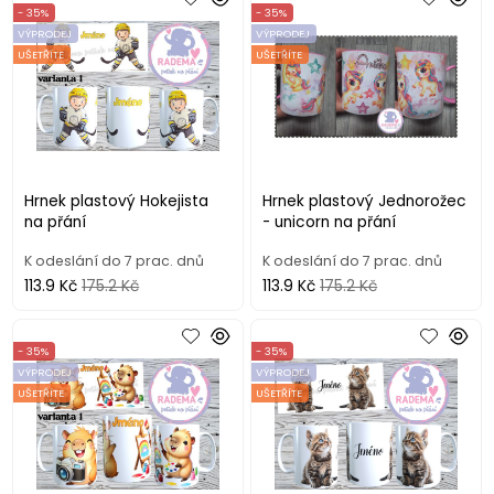
- 35%
- 35%
VÝPRODEJ
VÝPRODEJ
UŠETŘÍTE
UŠETŘÍTE
Hrnek plastový Hokejista
Hrnek plastový Jednorožec
na přání
- unicorn na přání
K odeslání do 7 prac. dnů
K odeslání do 7 prac. dnů
113.9 Kč
175.2 Kč
113.9 Kč
175.2 Kč
- 35%
- 35%
VÝPRODEJ
VÝPRODEJ
UŠETŘÍTE
UŠETŘÍTE