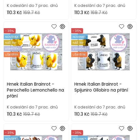
K odeslání do 7 prac. dnů
K odeslání do 7 prac. dnů
110.3 Kč
169.7 Kč
110.3 Kč
169.7 Kč
- 35%
- 35%
NOVINKA
NOVINKA
NÁŠ TIP
NÁŠ TIP
VÝPRODEJ
VÝPRODEJ
UŠETŘÍTE
UŠETŘÍTE
Hrnek Italian Brainrot -
Hrnek Italian Brainrot -
Perochello Lemonchello na
Spijuniro Gllobiro na přání
přání
K odeslání do 7 prac. dnů
K odeslání do 7 prac. dnů
110.3 Kč
169.7 Kč
110.3 Kč
169.7 Kč
- 35%
- 35%
NOVINKA
NOVINKA