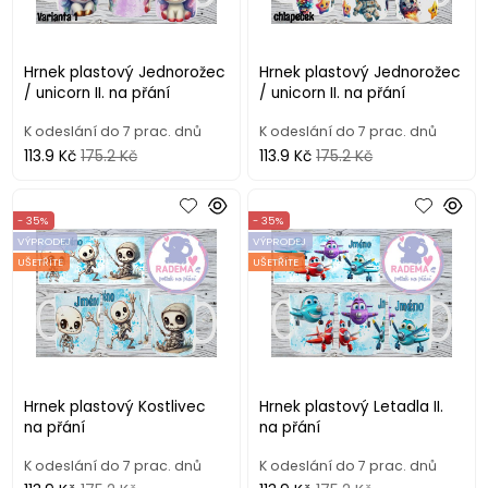
Hrnek plastový Jednorožec
Hrnek plastový Jednorožec
/ unicorn II. na přání
/ unicorn II. na přání
K odeslání do 7 prac. dnů
K odeslání do 7 prac. dnů
113.9 Kč
175.2 Kč
113.9 Kč
175.2 Kč
- 35%
- 35%
VÝPRODEJ
VÝPRODEJ
UŠETŘÍTE
UŠETŘÍTE
Hrnek plastový Kostlivec
Hrnek plastový Letadla II.
na přání
na přání
K odeslání do 7 prac. dnů
K odeslání do 7 prac. dnů