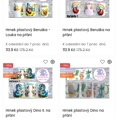
Hrnek plastový Beruška -
Hrnek plastový Beruška na
Louka na přání
přání
K odeslání do 7 prac. dnů
K odeslání do 7 prac. dnů
113.9 Kč
175.2 Kč
113.9 Kč
175.2 Kč
- 35%
- 35%
VÝPRODEJ
VÝPRODEJ
UŠETŘÍTE
UŠETŘÍTE
Hrnek plastový Dino II. na
Hrnek plastový Dino na
přání
přání