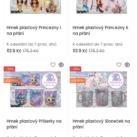
Hrnek plastový Princezny I.
Hrnek plastový Princezny II.
na přání
na přání
K odeslání do 7 prac. dnů
K odeslání do 7 prac. dnů
113.9 Kč
175.2 Kč
113.9 Kč
175.2 Kč
- 35%
- 35%
VÝPRODEJ
VÝPRODEJ
UŠETŘÍTE
UŠETŘÍTE
Hrnek plastový Příšerky na
Hrnek plastový Sloneček na
přání
přání