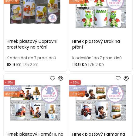
UŠETŘÍTE
UŠETŘÍTE
Hrnek plastový Dopravní
Hrnek plastový Drak na
prostředky na přání
přání
K odeslání do 7 prac. dnů
K odeslání do 7 prac. dnů
113.9 Kč
175.2 Kč
113.9 Kč
175.2 Kč
- 35%
- 35%
VÝPRODEJ
VÝPRODEJ
UŠETŘÍTE
UŠETŘÍTE
Hrnek plastový Farmář II. na
Hrnek plastový Farmář na