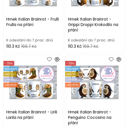
Hrnek Italian Brainrot - Frulli
Hrnek Italian Brainrot -
Frulla na přání
Grippi Droppi Krokodilo na
přání
K odeslání do 7 prac. dnů
K odeslání do 7 prac. dnů
110.3 Kč
169.7 Kč
110.3 Kč
169.7 Kč
- 35%
- 35%
NOVINKA
NOVINKA
NÁŠ TIP
NÁŠ TIP
VÝPRODEJ
VÝPRODEJ
UŠETŘÍTE
UŠETŘÍTE
Hrnek Italian Brainrot - Lirili
Hrnek Italian Brainrot -
Larila na přání
Penguino Cocosino na
přání