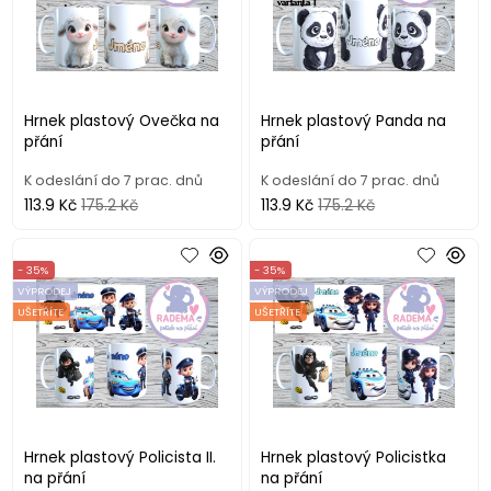
Hrnek plastový Ovečka na
Hrnek plastový Panda na
přání
přání
K odeslání do 7 prac. dnů
K odeslání do 7 prac. dnů
113.9 Kč
175.2 Kč
113.9 Kč
175.2 Kč
- 35%
- 35%
VÝPRODEJ
VÝPRODEJ
UŠETŘÍTE
UŠETŘÍTE
Hrnek plastový Policista II.
Hrnek plastový Policistka
na přání
na přání