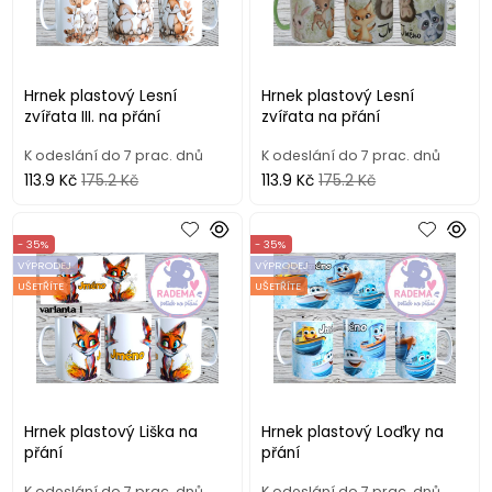
Hrnek plastový Lesní
Hrnek plastový Lesní
zvířata III. na přání
zvířata na přání
K odeslání do 7 prac. dnů
K odeslání do 7 prac. dnů
113.9 Kč
175.2 Kč
113.9 Kč
175.2 Kč
- 35%
- 35%
VÝPRODEJ
VÝPRODEJ
UŠETŘÍTE
UŠETŘÍTE
Hrnek plastový Liška na
Hrnek plastový Loďky na
přání
přání
K odeslání do 7 prac. dnů
K odeslání do 7 prac. dnů