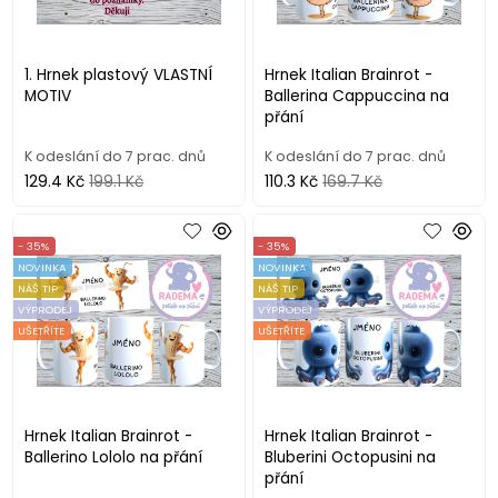
1. Hrnek plastový VLASTNÍ
Hrnek Italian Brainrot -
MOTIV
Ballerina Cappuccina na
přání
K odeslání do 7 prac. dnů
K odeslání do 7 prac. dnů
129.4 Kč
199.1 Kč
110.3 Kč
169.7 Kč
- 35%
- 35%
NOVINKA
NOVINKA
NÁŠ TIP
NÁŠ TIP
VÝPRODEJ
VÝPRODEJ
UŠETŘÍTE
UŠETŘÍTE
Hrnek Italian Brainrot -
Hrnek Italian Brainrot -
Ballerino Lololo na přání
Bluberini Octopusini na
přání