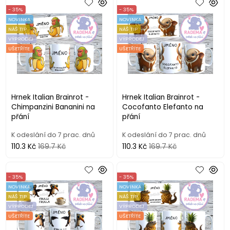
- 35%
- 35%
NOVINKA
NOVINKA
NÁŠ TIP
NÁŠ TIP
VÝPRODEJ
VÝPRODEJ
UŠETŘÍTE
UŠETŘÍTE
Hrnek Italian Brainrot -
Hrnek Italian Brainrot -
Chimpanzini Bananini na
Cocofanto Elefanto na
přání
přání
K odeslání do 7 prac. dnů
K odeslání do 7 prac. dnů
110.3 Kč
169.7 Kč
110.3 Kč
169.7 Kč
- 35%
- 35%
NOVINKA
NOVINKA
NÁŠ TIP
NÁŠ TIP
VÝPRODEJ
VÝPRODEJ
UŠETŘÍTE
UŠETŘÍTE