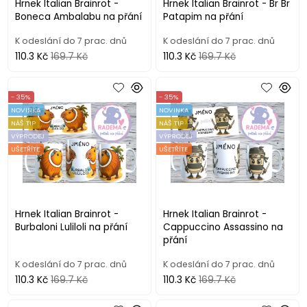
Hrnek Italian Brainrot -
Hrnek Italian Brainrot - Br Br
Boneca Ambalabu na přání
Patapim na přání
K odeslání do 7 prac. dnů
K odeslání do 7 prac. dnů
110.3 Kč
169.7 Kč
110.3 Kč
169.7 Kč
- 35%
- 35%
NOVINKA
NOVINKA
NÁŠ TIP
NÁŠ TIP
VÝPRODEJ
VÝPRODEJ
UŠETŘÍTE
UŠETŘÍTE
Hrnek Italian Brainrot -
Hrnek Italian Brainrot -
Burbaloni Luliloli na přání
Cappuccino Assassino na
přání
K odeslání do 7 prac. dnů
K odeslání do 7 prac. dnů
110.3 Kč
169.7 Kč
110.3 Kč
169.7 Kč