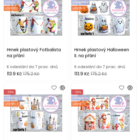
VÝPRODEJ
VÝPRODEJ
UŠETŘÍTE
UŠETŘÍTE
Hrnek plastový Fotbalista
Hrnek plastový Halloween
na přání
II. na přání
K odeslání do 7 prac. dnů
K odeslání do 7 prac. dnů
113.9 Kč
175.2 Kč
113.9 Kč
175.2 Kč
- 35%
- 35%
VÝPRODEJ
VÝPRODEJ
UŠETŘÍTE
UŠETŘÍTE