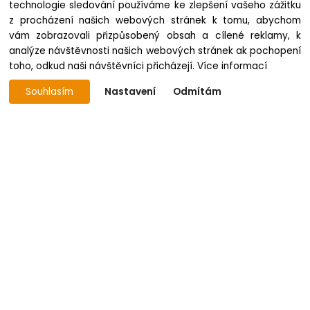
UŠETŘÍTE
UŠETŘÍTE
technologie sledování používáme ke zlepšení vašeho zážitku
z procházení našich webových stránek k tomu, abychom
vám zobrazovali přizpůsobený obsah a cílené reklamy, k
analýze návštěvnosti našich webových stránek ak pochopení
toho, odkud naši návštěvníci přicházejí.
Více informací
Souhlasím
Nastavení
Odmítám
Hrnek plastový Sloneček II.
Hrnek plastový Sloneček III.
na přání
na přání
K odeslání do 7 prac. dnů
K odeslání do 7 prac. dnů
113.9 Kč
175.2 Kč
113.9 Kč
175.2 Kč
- 35%
- 35%
VÝPRODEJ
VÝPRODEJ
UŠETŘÍTE
UŠETŘÍTE
Hrnek plastový Tank na
Hrnek plastový Tlapky -