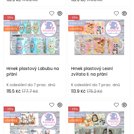
- 35%
- 35%
VÝPRODEJ
VÝPRODEJ
UŠETŘÍTE
UŠETŘÍTE
Hrnek plastový Labubu na
Hrnek plastový Lesní
přání
zvířata II. na přání
K odeslání do 7 prac. dnů
K odeslání do 7 prac. dnů
115.5 Kč
177.7 Kč
113.9 Kč
175.2 Kč
- 35%
- 35%
VÝPRODEJ
VÝPRODEJ
UŠETŘÍTE
UŠETŘÍTE