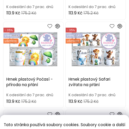
K odeslání do 7 prac. dnů
K odeslání do 7 prac. dnů
113.9 Kč
175.2 Kč
113.9 Kč
175.2 Kč
- 35%
- 35%
VÝPRODEJ
VÝPRODEJ
UŠETŘÍTE
UŠETŘÍTE
Hrnek plastový Počasí -
Hrnek plastový Safari
příroda na přání
zvířata na přání
K odeslání do 7 prac. dnů
K odeslání do 7 prac. dnů
113.9 Kč
175.2 Kč
113.9 Kč
175.2 Kč
- 35%
- 35%
VÝPRODEJ
VÝPRODEJ
Tato stránka používá soubory cookies. Soubory cookie a další