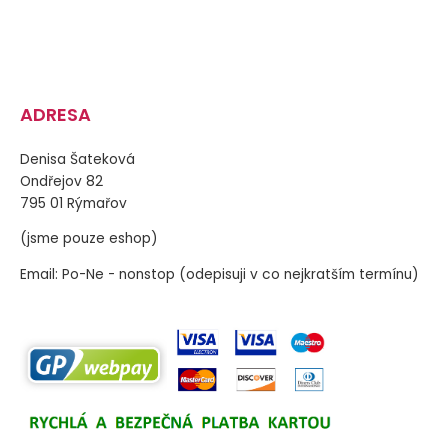
ADRESA
Denisa Šateková
Ondřejov 82
795 01 Rýmařov
(jsme pouze eshop)
Email: Po-Ne - nonstop (odepisuji v co nejkratším termínu)