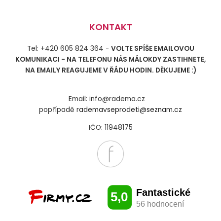
KONTAKT
Tel: +420 605 824 364 -
VOLTE SPÍŠE EMAILOVOU
KOMUNIKACI - NA TELEFONU NÁS MÁLOKDY ZASTIHNETE,
NA EMAILY REAGUJEME V ŘÁDU HODIN. DĚKUJEME :)
Email: info@radema.cz
popřípadě
rademavseprodeti@seznam.cz
IČO: 11948175