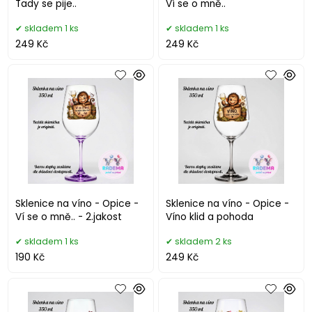
Tady se pije..
Ví se o mně..
skladem 1 ks
skladem 1 ks
249 Kč
249 Kč
Sklenice na víno - Opice -
Sklenice na víno - Opice -
Ví se o mně.. - 2.jakost
Víno klid a pohoda
skladem 1 ks
skladem 2 ks
190 Kč
249 Kč