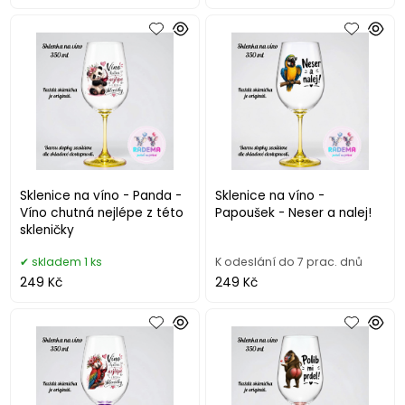
Sklenice na víno - Panda -
Sklenice na víno -
Víno chutná nejlépe z této
Papoušek - Neser a nalej!
skleničky
skladem 1 ks
K odeslání do 7 prac. dnů
249 Kč
249 Kč