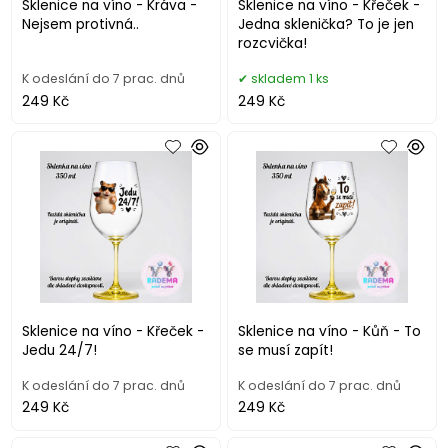
Sklenice na víno - Kráva -
Sklenice na víno - Křeček -
Nejsem protivná..
Jedna sklenička? To je jen
rozcvička!
K odeslání do 7 prac. dnů
skladem 1 ks
249 Kč
249 Kč
Sklenice na víno - Křeček -
Sklenice na víno - Kůň - To
Jedu 24/7!
se musí zapít!
K odeslání do 7 prac. dnů
K odeslání do 7 prac. dnů
249 Kč
249 Kč