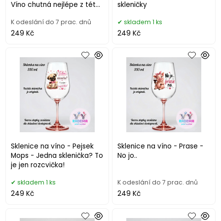
Víno chutná nejlépe z této
skleničky
skleničky
K odeslání do 7 prac. dnů
skladem 1 ks
249 Kč
249 Kč
Sklenice na víno - Pejsek
Sklenice na víno - Prase -
Mops - Jedna sklenička? To
No jo..
je jen rozcvička!
skladem 1 ks
K odeslání do 7 prac. dnů
249 Kč
249 Kč