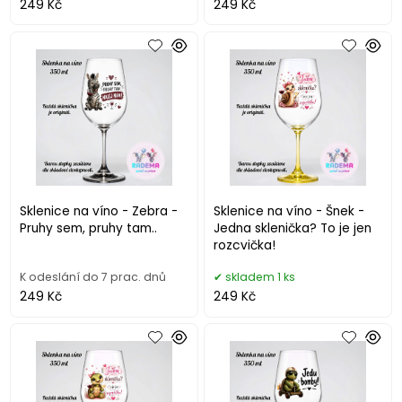
249 Kč
249 Kč
Sklenice na víno - Zebra -
Sklenice na víno - Šnek -
Pruhy sem, pruhy tam..
Jedna sklenička? To je jen
rozcvička!
K odeslání do 7 prac. dnů
skladem 1 ks
249 Kč
249 Kč