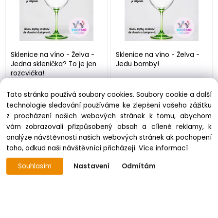
Sklenice na víno - Želva -
Sklenice na víno - Želva -
Jedna sklenička? To je jen
Jedu bomby!
rozcvička!
skladem 1 ks
K odeslání do 7 prac. dnů
Tato stránka používá soubory cookies. Soubory cookie a další
249 Kč
249 Kč
technologie sledování používáme ke zlepšení vašeho zážitku
z procházení našich webových stránek k tomu, abychom
vám zobrazovali přizpůsobený obsah a cílené reklamy, k
analýze návštěvnosti našich webových stránek ak pochopení
toho, odkud naši návštěvníci přicházejí.
Více informací
Souhlasím
Nastavení
Odmítám
Sklenice na víno - Žirafa -
Sklenice na víno - Žirafa -