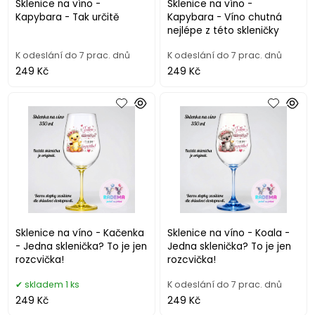
Sklenice na víno -
Sklenice na víno -
Kapybara - Tak určitě
Kapybara - Víno chutná
nejlépe z této skleničky
K odeslání do 7 prac. dnů
K odeslání do 7 prac. dnů
249 Kč
249 Kč
Sklenice na víno - Kačenka
Sklenice na víno - Koala -
- Jedna sklenička? To je jen
Jedna sklenička? To je jen
rozcvička!
rozcvička!
skladem 1 ks
K odeslání do 7 prac. dnů
249 Kč
249 Kč