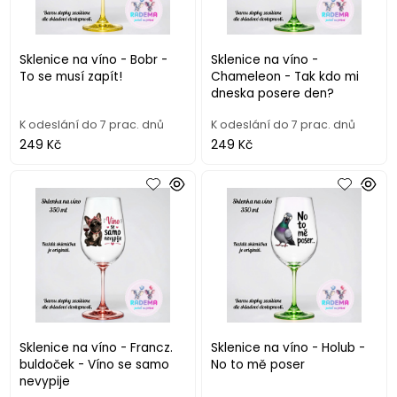
Sklenice na víno - Bobr -
Sklenice na víno -
To se musí zapít!
Chameleon - Tak kdo mi
dneska posere den?
K odeslání do 7 prac. dnů
K odeslání do 7 prac. dnů
249 Kč
249 Kč
Sklenice na víno - Francz.
Sklenice na víno - Holub -
buldoček - Víno se samo
No to mě poser
nevypije