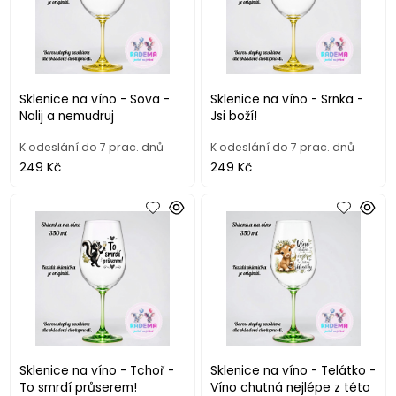
Sklenice na víno - Sova -
Sklenice na víno - Srnka -
Nalij a nemudruj
Jsi boží!
K odeslání do 7 prac. dnů
K odeslání do 7 prac. dnů
249 Kč
249 Kč
Sklenice na víno - Tchoř -
Sklenice na víno - Telátko -
To smrdí průserem!
Víno chutná nejlépe z této