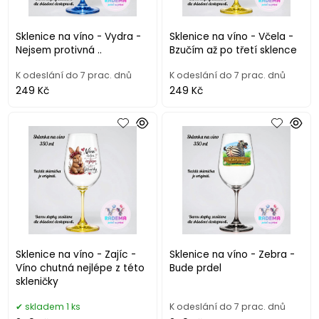
Sklenice na víno - Vydra -
Sklenice na víno - Včela -
Nejsem protivná ..
Bzučím až po třetí sklence
K odeslání do 7 prac. dnů
K odeslání do 7 prac. dnů
249 Kč
249 Kč
Sklenice na víno - Zajíc -
Sklenice na víno - Zebra -
Víno chutná nejlépe z této
Bude prdel
skleničky
skladem 1 ks
K odeslání do 7 prac. dnů