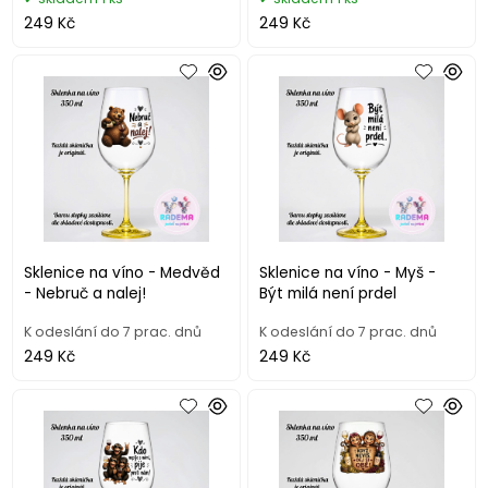
249 Kč
249 Kč
Sklenice na víno - Medvěd
Sklenice na víno - Myš -
- Nebruč a nalej!
Být milá není prdel
K odeslání do 7 prac. dnů
K odeslání do 7 prac. dnů
249 Kč
249 Kč