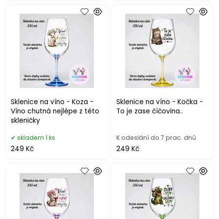
Sklenice na víno - Koza -
Sklenice na víno - Kočka -
Víno chutná nejlépe z této
To je zase číčovina..
skleničky
skladem 1 ks
K odeslání do 7 prac. dnů
249 Kč
249 Kč