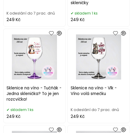
skleničky
K odeslání do 7 prac. dnů
skladem 1 ks
249 Kč
249 Kč
Sklenice na víno - Tučňák -
Sklenice na víno - Vlk -
Jedna sklenička? To je jen
Víno volá smečku
rozcvička!
skladem 1 ks
K odeslání do 7 prac. dnů
249 Kč
249 Kč