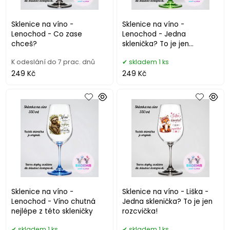
Sklenice na víno -
Sklenice na víno -
Lenochod - Co zase
Lenochod - Jedna
chceš?
sklenička? To je jen
rozcvička!
K odeslání do 7 prac. dnů
skladem 1 ks
249 Kč
249 Kč
Sklenice na víno -
Sklenice na víno - Liška -
Lenochod - Víno chutná
Jedna sklenička? To je jen
nejlépe z této skleničky
rozcvička!
skladem 1 ks
skladem 1 ks