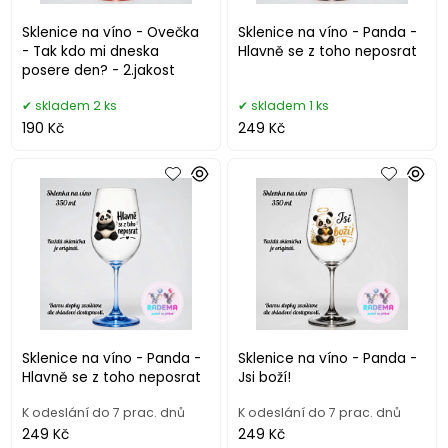
Sklenice na víno - Ovečka
Sklenice na víno - Panda -
- Tak kdo mi dneska
Hlavně se z toho neposrat
posere den? - 2.jakost
skladem 2 ks
skladem 1 ks
190 Kč
249 Kč
Sklenice na víno - Panda -
Sklenice na víno - Panda -
Hlavně se z toho neposrat
Jsi boží!
K odeslání do 7 prac. dnů
K odeslání do 7 prac. dnů
249 Kč
249 Kč