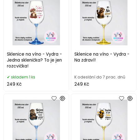
Sklenice na víno - Vydra -
Sklenice na víno - Vydra -
Jedna sklenička? To je jen
Na zdraví!
rozcvička!
skladem 1 ks
K odeslání do 7 prac. dnů
249 Kč
249 Kč