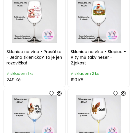
Sklenice na víno - Prasátko
Sklenice na víno - Slepice -
- Jedna sklenička? To je jen
A ty mě taky neser -
rozcvička!
2.jakost
skladem 1 ks
skladem 2 ks
249 Kč
190 Kč