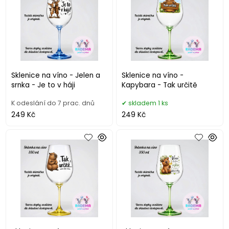
Sklenice na víno - Jelen a
Sklenice na víno -
srnka - Je to v háji
Kapybara - Tak určitě
K odeslání do 7 prac. dnů
skladem 1 ks
249 Kč
249 Kč