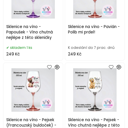
Sklenice na víno -
Sklenice na víno - Pavián -
Papoušek - Víno chutná
Polib mi prdel!
nejlépe z této skleničky
skladem 1 ks
K odeslání do 7 prac. dnů
249 Kč
249 Kč
Sklenice na víno - Pejsek
Sklenice na víno - Pejsek -
(Francouzský buldoček) -
Víno chutná nejlépe z této