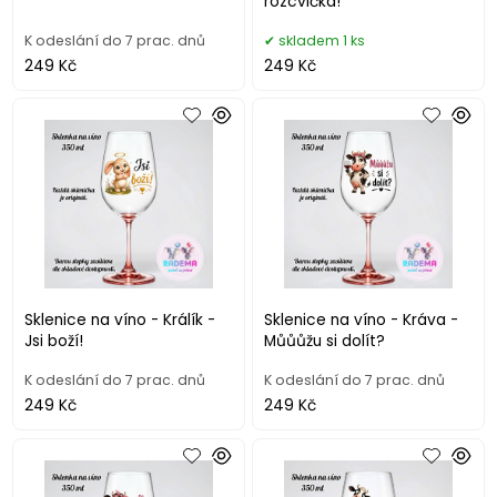
rozcvička!
K odeslání do 7 prac. dnů
skladem 1 ks
249 Kč
249 Kč
Sklenice na víno - Králík -
Sklenice na víno - Kráva -
Jsi boží!
Můůůžu si dolít?
K odeslání do 7 prac. dnů
K odeslání do 7 prac. dnů
249 Kč
249 Kč