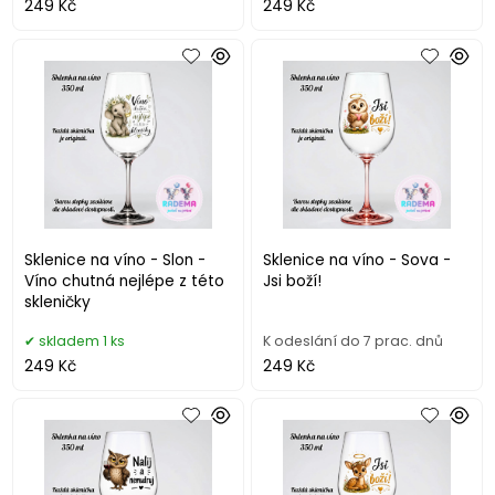
249 Kč
249 Kč
Sklenice na víno - Slon -
Sklenice na víno - Sova -
Víno chutná nejlépe z této
Jsi boží!
skleničky
skladem 1 ks
K odeslání do 7 prac. dnů
249 Kč
249 Kč