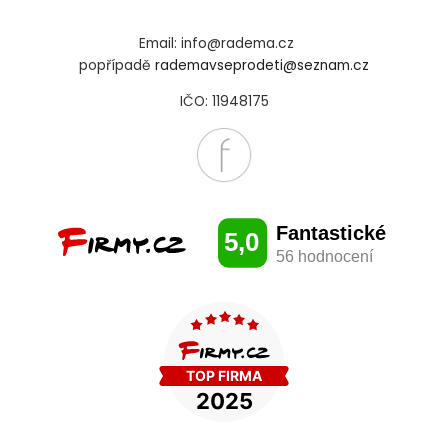
Email: info@radema.cz
popřípadě
rademavseprodeti@seznam.cz
IČO: 11948175