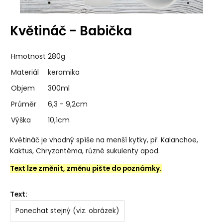
Květináč - Babička
Hmotnost
280g
Materiál
keramika
Objem
300ml
Průměr
6,3 - 9,2cm
Výška
10,1cm
Květináč je vhodný spíše na menší kytky, př. Kalanchoe,
Kaktus, Chryzantéma, různé sukulenty apod.
Text lze změnit, změnu pište do poznámky.
Text
:
Ponechat stejný (viz. obrázek)