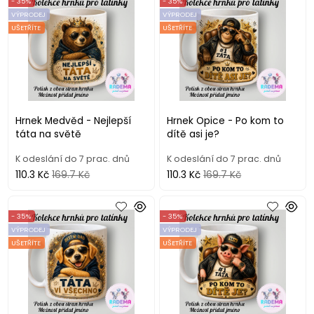
- 35%
- 35%
VÝPRODEJ
VÝPRODEJ
UŠETŘÍTE
UŠETŘÍTE
Hrnek Medvěd - Nejlepší
Hrnek Opice - Po kom to
táta na světě
dítě asi je?
K odeslání do 7 prac. dnů
K odeslání do 7 prac. dnů
110.3 Kč
169.7 Kč
110.3 Kč
169.7 Kč
- 35%
- 35%
VÝPRODEJ
VÝPRODEJ
UŠETŘÍTE
UŠETŘÍTE