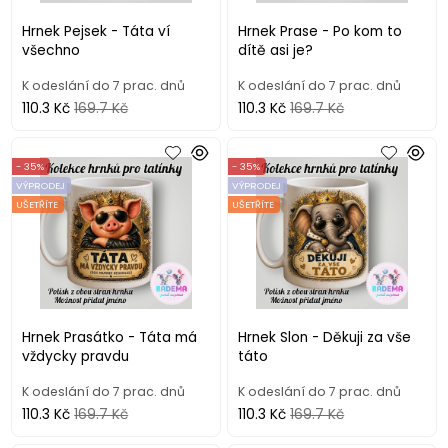
Hrnek Pejsek - Táta ví
Hrnek Prase - Po kom to
všechno
dítě asi je?
K odeslání do 7 prac. dnů
K odeslání do 7 prac. dnů
110.3 Kč
169.7 Kč
110.3 Kč
169.7 Kč
- 35%
- 35%
VÝPRODEJ
VÝPRODEJ
UŠETŘÍTE
UŠETŘÍTE
Hrnek Prasátko - Táta má
Hrnek Slon - Děkuji za vše
vždycky pravdu
táto
K odeslání do 7 prac. dnů
K odeslání do 7 prac. dnů
110.3 Kč
169.7 Kč
110.3 Kč
169.7 Kč