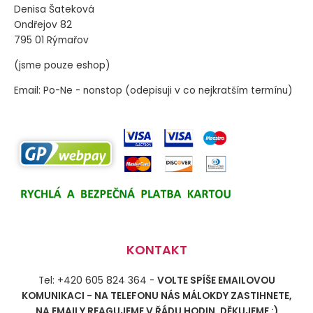
Denisa Šateková
Ondřejov 82
795 01 Rýmařov
(jsme pouze eshop)
Email: Po-Ne - nonstop (odepisuji v co nejkratším termínu)
KONTAKT
Tel: +420 605 824 364 -
VOLTE SPÍŠE EMAILOVOU
KOMUNIKACI - NA TELEFONU NÁS MÁLOKDY ZASTIHNETE,
NA EMAILY REAGUJEME V ŘÁDU HODIN. DĚKUJEME :)