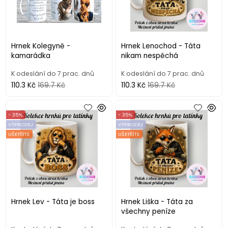
Hrnek Kolegyně -
Hrnek Lenochod - Táta
kamarádka
nikam nespěchá
K odeslání do 7 prac. dnů
K odeslání do 7 prac. dnů
110.3 Kč
169.7 Kč
110.3 Kč
169.7 Kč
- 35%
- 35%
VÝPRODEJ
VÝPRODEJ
UŠETŘÍTE
UŠETŘÍTE
Hrnek Lev - Táta je boss
Hrnek Liška - Táta za
všechny peníze