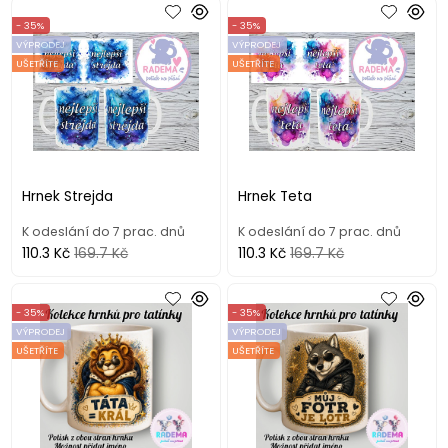
- 35%
- 35%
VÝPRODEJ
VÝPRODEJ
UŠETŘÍTE
UŠETŘÍTE
Hrnek Strejda
Hrnek Teta
K odeslání do 7 prac. dnů
K odeslání do 7 prac. dnů
110.3 Kč
169.7 Kč
110.3 Kč
169.7 Kč
- 35%
- 35%
VÝPRODEJ
VÝPRODEJ
UŠETŘÍTE
UŠETŘÍTE