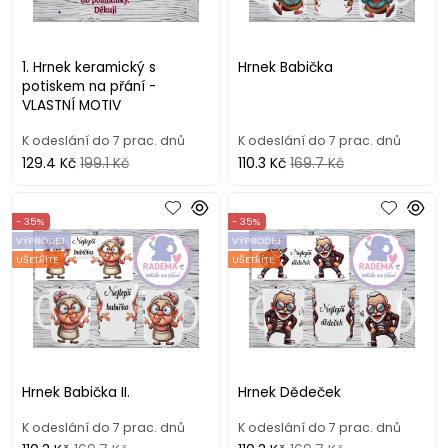
1. Hrnek keramický s
Hrnek Babička
potiskem na přání -
VLASTNÍ MOTIV
K odeslání do 7 prac. dnů
K odeslání do 7 prac. dnů
129.4 Kč
199.1 Kč
110.3 Kč
169.7 Kč
- 35%
- 35%
VÝPRODEJ
VÝPRODEJ
UŠETŘÍTE
UŠETŘÍTE
Hrnek Babička II.
Hrnek Dědeček
K odeslání do 7 prac. dnů
K odeslání do 7 prac. dnů