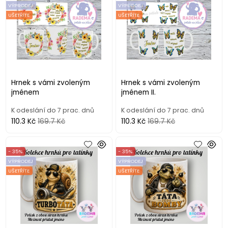
VÝPRODEJ
VÝPRODEJ
UŠETŘÍTE
UŠETŘÍTE
Hrnek s vámi zvoleným
Hrnek s vámi zvoleným
jménem
jménem II.
K odeslání do 7 prac. dnů
K odeslání do 7 prac. dnů
110.3 Kč
169.7 Kč
110.3 Kč
169.7 Kč
- 35%
- 35%
VÝPRODEJ
VÝPRODEJ
UŠETŘÍTE
UŠETŘÍTE