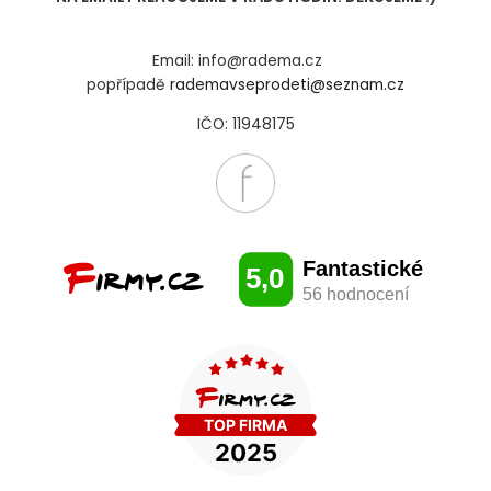
Email: info@radema.cz
popřípadě
rademavseprodeti@seznam.cz
IČO: 11948175