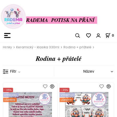
RADEMA POTISK NA PŘÁNÍ
0
Hrnky
Keramický - klasika 330ml
Rodina + přátelé
Rodina + přátelé
Filtr
- 35%
- 35%
VÝPRODEJ
VÝPRODEJ
UŠETŘÍTE
UŠETŘÍTE