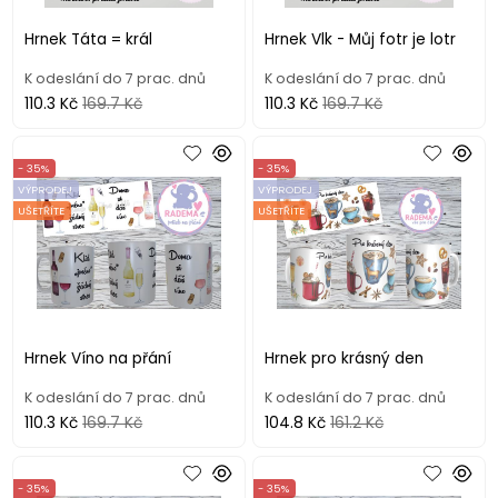
Hrnek Táta = král
Hrnek Vlk - Můj fotr je lotr
K odeslání do 7 prac. dnů
K odeslání do 7 prac. dnů
110.3 Kč
169.7 Kč
110.3 Kč
169.7 Kč
- 35%
- 35%
VÝPRODEJ
VÝPRODEJ
UŠETŘÍTE
UŠETŘÍTE
Hrnek Víno na přání
Hrnek pro krásný den
K odeslání do 7 prac. dnů
K odeslání do 7 prac. dnů
110.3 Kč
169.7 Kč
104.8 Kč
161.2 Kč
- 35%
- 35%