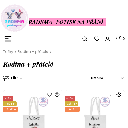
RADEMA POTISK NA PŘÁNÍ
0
Tašky
Rodina + přátelé
Rodina + přátelé
Filtr
- 15%
- 15%
NÁŠ TIP
NÁŠ TIP
UŠETŘÍTE
UŠETŘÍTE