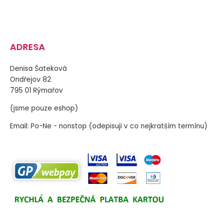
ADRESA
Denisa Šateková
Ondřejov 82
795 01 Rýmařov
(jsme pouze eshop)
Email: Po-Ne - nonstop (odepisuji v co nejkratším termínu)