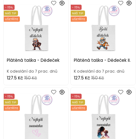
- 15%
- 15%
NÁŠ TIP
NÁŠ TIP
UŠETŘÍTE
UŠETŘÍTE
Plátěná taška - Dědeček
Plátěná taška - Dědeček II.
K odeslání do 7 prac. dnů
K odeslání do 7 prac. dnů
127.5 Kč
150 Kč
127.5 Kč
150 Kč
- 15%
- 15%
NÁŠ TIP
NÁŠ TIP
UŠETŘÍTE
UŠETŘÍTE