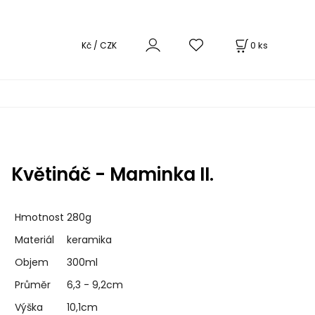
0
ks
Kč / CZK
Květináč - Maminka II.
Hmotnost
280g
Materiál
keramika
Objem
300ml
Průměr
6,3 - 9,2cm
Výška
10,1cm