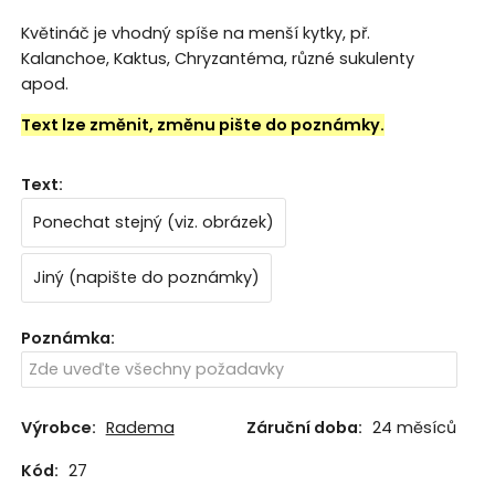
Květináč je vhodný spíše na menší kytky, př.
Kalanchoe, Kaktus, Chryzantéma, různé sukulenty
apod.
Text lze změnit, změnu pište do poznámky.
Text
:
Ponechat stejný (viz. obrázek)
Jiný (napište do poznámky)
Poznámka
:
Výrobce:
Radema
Záruční doba:
24 měsíců
Kód:
27