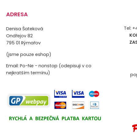
ADRESA
Tel: 
Denisa Šateková
KO
Ondřejov 82
ZA
795 01 Rýmařov
(jsme pouze eshop)
Email: Po-Ne - nonstop (odepisuji v co
nejkratším termínu)
po