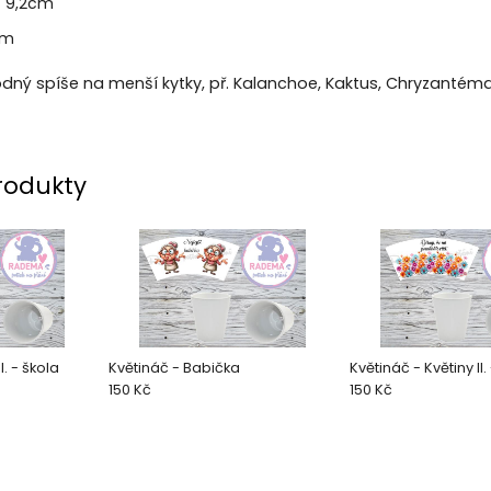
- 9,2cm
cm
odný spíše na menší kytky, př. Kalanchoe, Kaktus, Chryzantéma
rodukty
I. - škola
Květináč - Babička
Květináč - Květiny II.
150 Kč
150 Kč