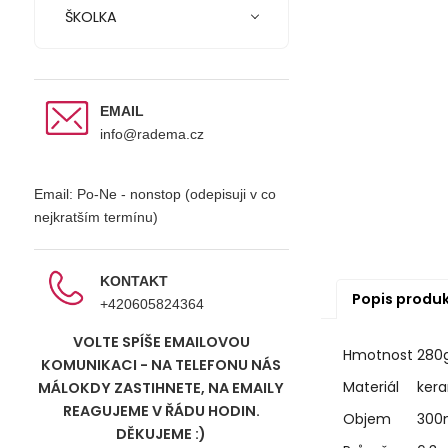
ŠKOLKA
EMAIL
info@radema.cz
Email: Po-Ne - nonstop (odepisuji v co
nejkratším termínu)
KONTAKT
Popis produ
+420605824364
VOLTE SPÍŠE EMAILOVOU
Hmotnost
280
KOMUNIKACI - NA TELEFONU NÁS
Materiál
ker
MÁLOKDY ZASTIHNETE, NA EMAILY
REAGUJEME V ŘÁDU HODIN.
Objem
300
DĚKUJEME :)