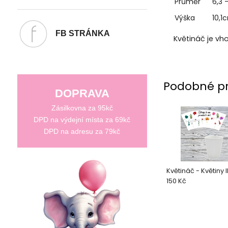
Průměr
6,3 
Výška
10,1
FB STRÁNKA
Květináč je vh
Podobné p
DOPRAVA
Zásilkovna za 95kč
DPD na výdejní místa za 69kč
DPD na adresu za 79kč
Květináč - Květiny II
150 Kč