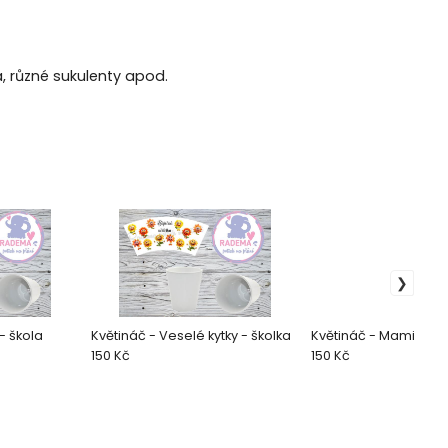
, různé sukulenty apod.
 - škola
Květináč - Veselé kytky - školka
Květináč - Maminka
150 Kč
150 Kč