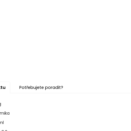
ktu
Potřebujete poradit?
g
amika
ml