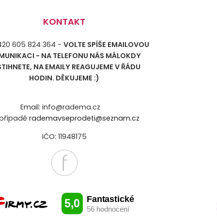
KONTAKT
+420 605 824 364 -
VOLTE SPÍŠE EMAILOVOU
MUNIKACI - NA TELEFONU NÁS MÁLOKDY
STIHNETE, NA EMAILY REAGUJEME V ŘÁDU
HODIN. DĚKUJEME :)
Email: info@radema.cz
případě
rademavseprodeti@seznam.cz
IČO: 11948175