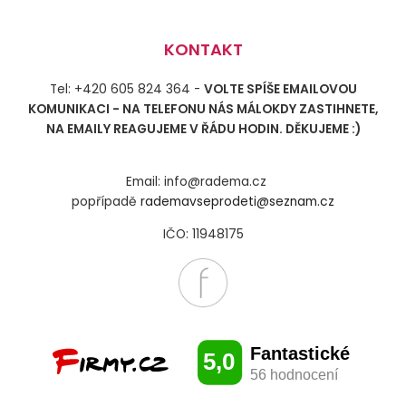
KONTAKT
Tel: +420 605 824 364 -
VOLTE SPÍŠE EMAILOVOU
KOMUNIKACI - NA TELEFONU NÁS MÁLOKDY ZASTIHNETE,
NA EMAILY REAGUJEME V ŘÁDU HODIN. DĚKUJEME :)
Email: info@radema.cz
popřípadě
rademavseprodeti@seznam.cz
IČO: 11948175