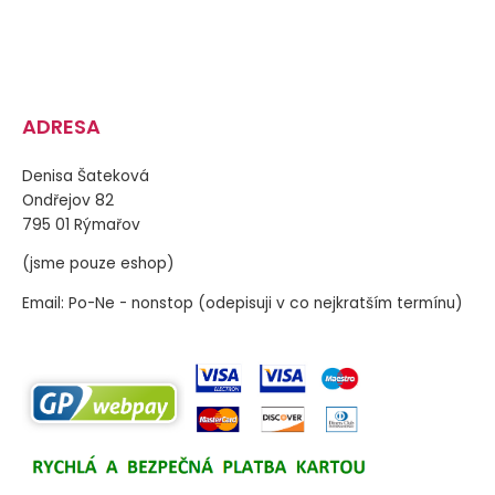
ADRESA
Denisa Šateková
Ondřejov 82
795 01 Rýmařov
(jsme pouze eshop)
Email: Po-Ne - nonstop (odepisuji v co nejkratším termínu)