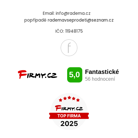
Email: info@radema.cz
popřípadě
rademavseprodeti@seznam.cz
IČO: 11948175