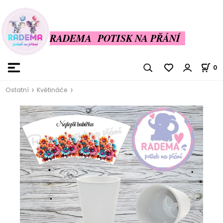
RADEMA POTISK NA PŘÁNÍ
0
Ostatní
Květináče