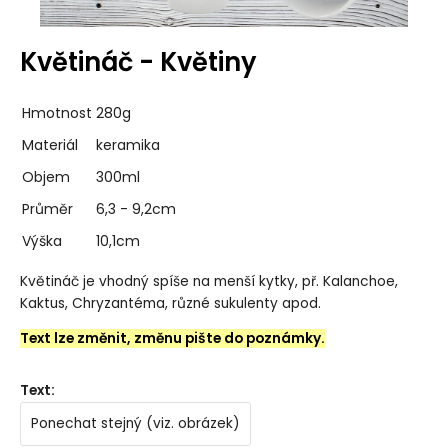
Květináč - Květiny
Hmotnost
280g
Materiál
keramika
Objem
300ml
Průměr
6,3 - 9,2cm
Výška
10,1cm
Květináč je vhodný spíše na menší kytky, př. Kalanchoe,
Kaktus, Chryzantéma, různé sukulenty apod.
Text lze změnit, změnu pište do poznámky.
Text
:
Ponechat stejný (viz. obrázek)