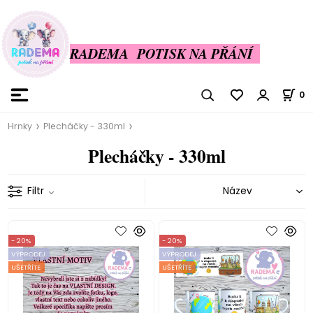
RADEMA POTISK NA PŘÁNÍ
0
Hrnky
Plecháčky - 330ml
Plecháčky - 330ml
Filtr
- 20%
- 20%
VÝPRODEJ
VÝPRODEJ
UŠETŘÍTE
UŠETŘÍTE