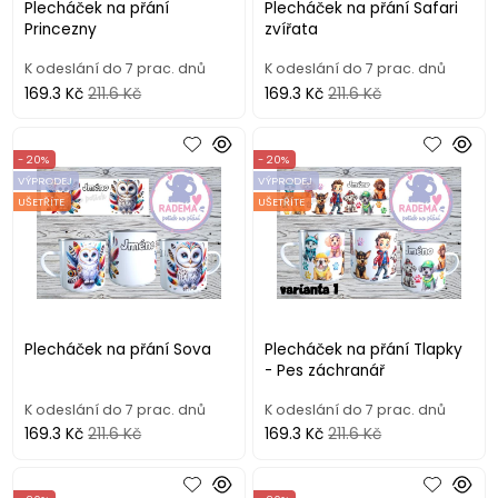
Plecháček na přání
Plecháček na přání Safari
Princezny
zvířata
K odeslání do 7 prac. dnů
K odeslání do 7 prac. dnů
169.3 Kč
211.6 Kč
169.3 Kč
211.6 Kč
- 20%
- 20%
VÝPRODEJ
VÝPRODEJ
UŠETŘÍTE
UŠETŘÍTE
Plecháček na přání Sova
Plecháček na přání Tlapky
- Pes záchranář
K odeslání do 7 prac. dnů
K odeslání do 7 prac. dnů
169.3 Kč
211.6 Kč
169.3 Kč
211.6 Kč