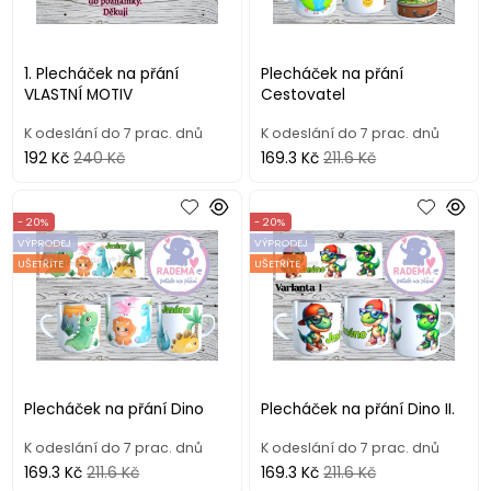
1. Plecháček na přání
Plecháček na přání
VLASTNÍ MOTIV
Cestovatel
K odeslání do 7 prac. dnů
K odeslání do 7 prac. dnů
192 Kč
240 Kč
169.3 Kč
211.6 Kč
- 20%
- 20%
VÝPRODEJ
VÝPRODEJ
UŠETŘÍTE
UŠETŘÍTE
Plecháček na přání Dino
Plecháček na přání Dino II.
K odeslání do 7 prac. dnů
K odeslání do 7 prac. dnů
169.3 Kč
211.6 Kč
169.3 Kč
211.6 Kč