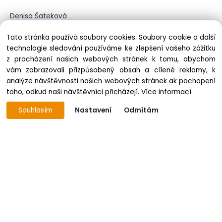
Denisa Šateková
Ondřejov 82
Tato stránka používá soubory cookies. Soubory cookie a další
795 01 Rýmařov
technologie sledování používáme ke zlepšení vašeho zážitku
(jsme pouze eshop)
z procházení našich webových stránek k tomu, abychom
vám zobrazovali přizpůsobený obsah a cílené reklamy, k
Email: Po-Ne - nonstop (odepisuji v co nejkratším termínu)
analýze návštěvnosti našich webových stránek ak pochopení
toho, odkud naši návštěvníci přicházejí.
Více informací
Souhlasím
Nastavení
Odmítám
KONTAKT
Tel: +420 605 824 364 -
VOLTE SPÍŠE EMAILOVOU
KOMUNIKACI - NA TELEFONU NÁS MÁLOKDY ZASTIHNETE,