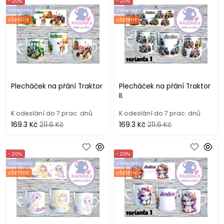
- 20%
- 20%
VÝPRODEJ
VÝPRODEJ
UŠETŘÍTE
UŠETŘÍTE
Plecháček na přání Traktor
Plecháček na přání Traktor
II.
K odeslání do 7 prac. dnů
K odeslání do 7 prac. dnů
169.3 Kč
211.6 Kč
169.3 Kč
211.6 Kč
- 20%
- 20%
VÝPRODEJ
VÝPRODEJ
UŠETŘÍTE
UŠETŘÍTE