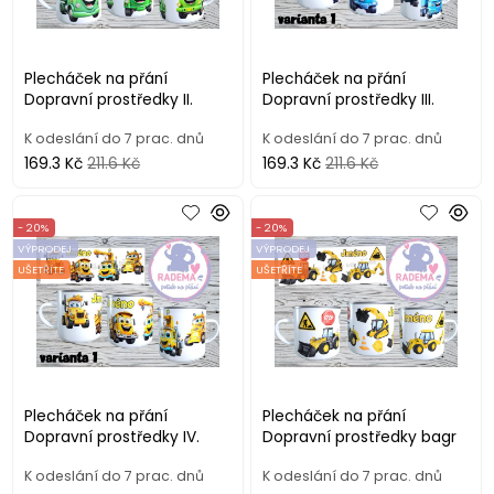
Plecháček na přání
Plecháček na přání
Dopravní prostředky II.
Dopravní prostředky III.
K odeslání do 7 prac. dnů
K odeslání do 7 prac. dnů
169.3 Kč
211.6 Kč
169.3 Kč
211.6 Kč
- 20%
- 20%
VÝPRODEJ
VÝPRODEJ
UŠETŘÍTE
UŠETŘÍTE
Plecháček na přání
Plecháček na přání
Dopravní prostředky IV.
Dopravní prostředky bagr
K odeslání do 7 prac. dnů
K odeslání do 7 prac. dnů