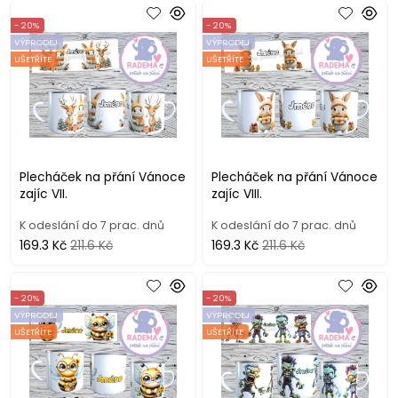
- 20%
- 20%
VÝPRODEJ
VÝPRODEJ
UŠETŘÍTE
UŠETŘÍTE
Plecháček na přání Vánoce
Plecháček na přání Vánoce
zajíc VII.
zajíc VIII.
K odeslání do 7 prac. dnů
K odeslání do 7 prac. dnů
169.3 Kč
211.6 Kč
169.3 Kč
211.6 Kč
- 20%
- 20%
VÝPRODEJ
VÝPRODEJ
UŠETŘÍTE
UŠETŘÍTE