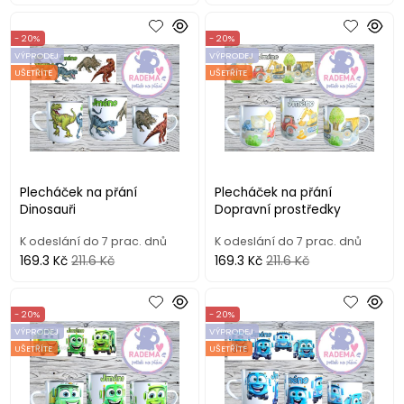
- 20%
- 20%
VÝPRODEJ
VÝPRODEJ
UŠETŘÍTE
UŠETŘÍTE
Plecháček na přání
Plecháček na přání
Dinosauři
Dopravní prostředky
K odeslání do 7 prac. dnů
K odeslání do 7 prac. dnů
169.3 Kč
211.6 Kč
169.3 Kč
211.6 Kč
- 20%
- 20%
VÝPRODEJ
VÝPRODEJ
UŠETŘÍTE
UŠETŘÍTE