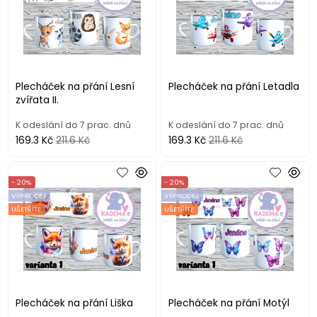
Plecháček na přání Lesní
Plecháček na přání Letadla
zvířata II.
K odeslání do 7 prac. dnů
K odeslání do 7 prac. dnů
169.3 Kč
211.6 Kč
169.3 Kč
211.6 Kč
- 20%
- 20%
VÝPRODEJ
VÝPRODEJ
UŠETŘÍTE
UŠETŘÍTE
Plecháček na přání Liška
Plecháček na přání Motýl