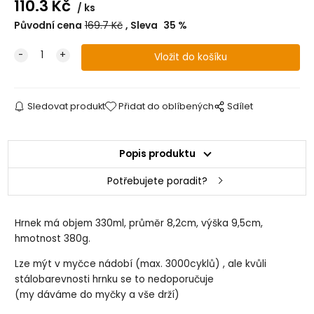
110.3
Kč
ks
Původní cena
169.7
Kč
Sleva
35
%
Sledovat produkt
Přidat do oblíbených
Sdílet
Popis produktu
Potřebujete poradit?
Hrnek má objem 330ml, průměr 8,2cm, výška 9,5cm,
hmotnost 380g.
Lze mýt v myčce nádobí (max. 3000cyklů) , ale kvůli
stálobarevnosti hrnku se to nedoporučuje
(my dáváme do myčky a vše drží)