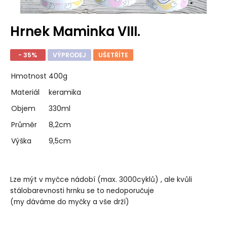
Hrnek Maminka VIII.
- 35%
VÝPRODEJ
UŠETŘÍTE
Hmotnost
400g
Materiál
keramika
Objem
330ml
Průměr
8,2cm
Výška
9,5cm
Lze mýt v myčce nádobí (max. 3000cyklů) , ale kvůli
stálobarevnosti hrnku se to nedoporučuje
(my dáváme do myčky a vše drží)