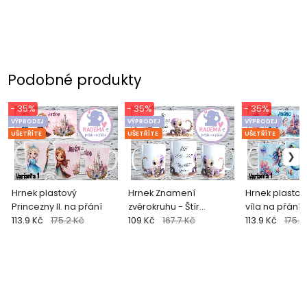
Podobné produkty
- 35%
- 35%
- 35%
VÝPRODEJ
VÝPRODEJ
VÝPRODEJ
UŠETŘÍTE
UŠETŘÍTE
UŠETŘÍTE
Hrnek plastový
Hrnek Znamení
Hrnek plastový Mořs
Princezny II. na přání
zvěrokruhu - Štír
víla na přání
113.9 Kč
175.2 Kč
(dětský)
109 Kč
167.7 Kč
113.9 Kč
175.2