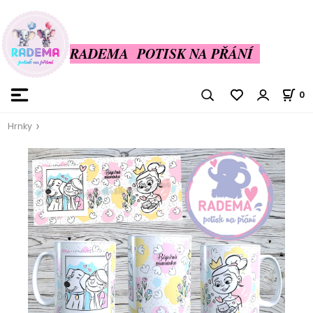
RADEMA POTISK NA PŘÁNÍ
0
Hrnky