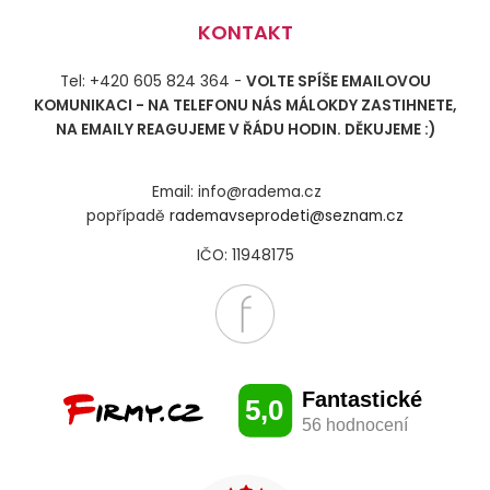
KONTAKT
Tel: +420 605 824 364 -
VOLTE SPÍŠE EMAILOVOU
KOMUNIKACI - NA TELEFONU NÁS MÁLOKDY ZASTIHNETE,
NA EMAILY REAGUJEME V ŘÁDU HODIN. DĚKUJEME :)
Email: info@radema.cz
popřípadě
rademavseprodeti@seznam.cz
IČO: 11948175