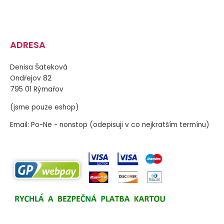
ADRESA
Denisa Šateková
Ondřejov 82
795 01 Rýmařov
(jsme pouze eshop)
Email: Po-Ne - nonstop (odepisuji v co nejkratším termínu)