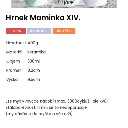
Hrnek Maminka XIV.
- 35%
VÝPRODEJ
UŠETŘÍTE
Hmotnost
400g
Materiál
keramika
Objem
330ml
Průměr
8,2cm
Výška
9,5cm
Lze mýt v myčce nádobí (max. 3000cyklů) , ale kvůli
stálobarevnosti hrnku se to nedoporučuje
(my dáváme do myčky a vše drží)