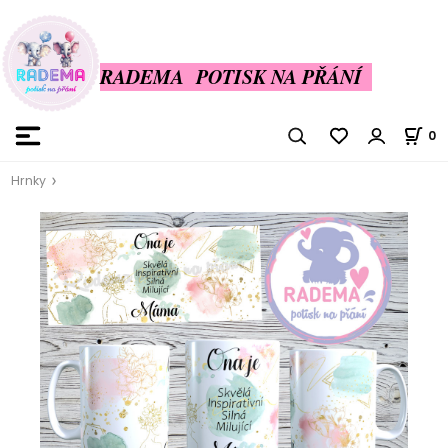
RADEMA POTISK NA PŘÁNÍ
0
Hrnky