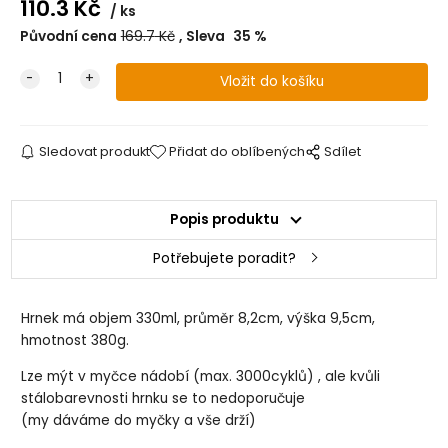
110.3
Kč
ks
Původní cena
169.7
Kč
Sleva
35
%
Sledovat produkt
Přidat do oblíbených
Sdílet
Popis produktu
Potřebujete poradit?
Hrnek má objem 330ml, průměr 8,2cm, výška 9,5cm,
hmotnost 380g.
Lze mýt v myčce nádobí (max. 3000cyklů) , ale kvůli
stálobarevnosti hrnku se to nedoporučuje
(my dáváme do myčky a vše drží)