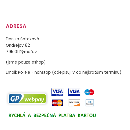
ADRESA
Denisa Šateková
Ondřejov 82
795 01 Rýmařov
(jsme pouze eshop)
Email: Po-Ne - nonstop (odepisuji v co nejkratším termínu)