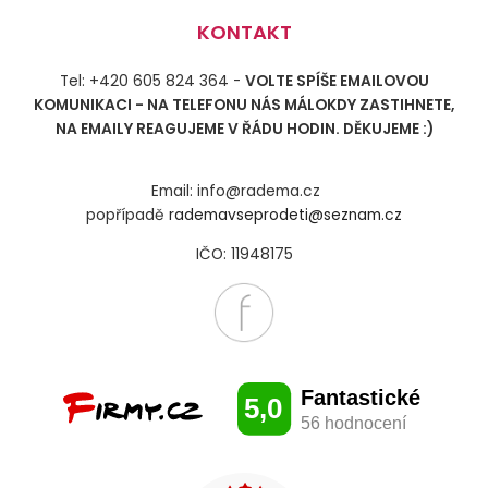
KONTAKT
Tel: +420 605 824 364 -
VOLTE SPÍŠE EMAILOVOU
KOMUNIKACI - NA TELEFONU NÁS MÁLOKDY ZASTIHNETE,
NA EMAILY REAGUJEME V ŘÁDU HODIN. DĚKUJEME :)
Email: info@radema.cz
popřípadě
rademavseprodeti@seznam.cz
IČO: 11948175