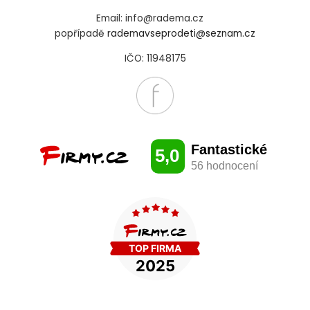
Email: info@radema.cz
popřípadě
rademavseprodeti@seznam.cz
IČO: 11948175