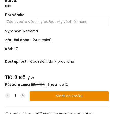
Barva
:
Bílá
Poznámka
:
Výrobce:
Radema
Záruční doba:
24 měsíců
Kód:
7
Dostupnost:
K odeslání do 7 prac. dnů
110.3
Kč
ks
Původní cena
169.7
Kč
Sleva
35
%
Sledovat produkt
Přidat do oblíbených
Sdílet