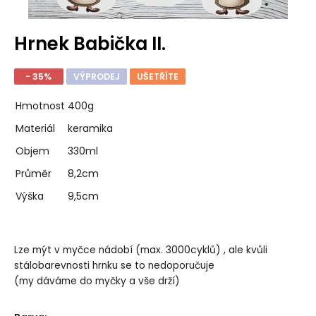
Hrnek Babička II.
- 35%
VÝPRODEJ
UŠETŘÍTE
Hmotnost
400g
Materiál
keramika
Objem
330ml
Průměr
8,2cm
Výška
9,5cm
Lze mýt v myčce nádobí (max. 3000cyklů) , ale kvůli
stálobarevnosti hrnku se to nedoporučuje
(my dáváme do myčky a vše drží)