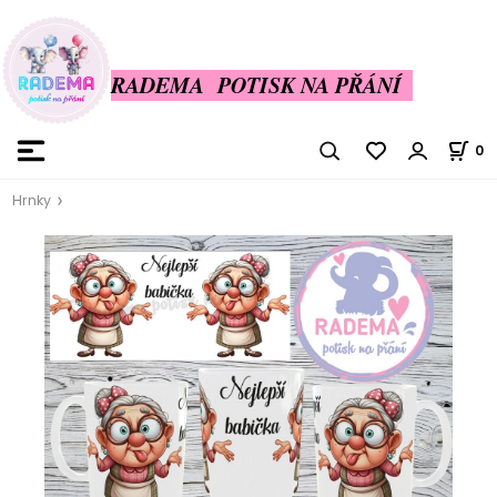
RADEMA POTISK NA PŘÁNÍ
0
Hrnky