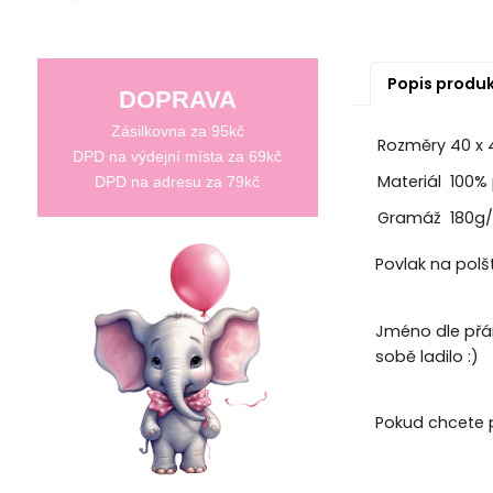
Popis produ
DOPRAVA
Zásilkovna za 95kč
Rozměry
40 x
DPD na výdejní místa za 69kč
Materiál
100% 
DPD na adresu za 79kč
Gramáž
180g
Povlak na polš
Jméno dle přán
sobě ladilo :)
Pokud chcete 