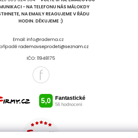
MUNIKACI - NA TELEFONU NÁS MÁLOKDY
STIHNETE, NA EMAILY REAGUJEME V ŘÁDU
HODIN. DĚKUJEME :)
Email: info@radema.cz
případě
rademavseprodeti@seznam.cz
IČO: 11948175