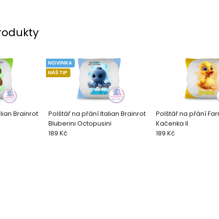
rodukty
NOVINKA
NÁŠ TIP
lian Brainrot
Polštář na přání Italian Brainrot
Polštář na přání Fa
Bluberini Octopusini
Kačenka II.
189 Kč
189 Kč