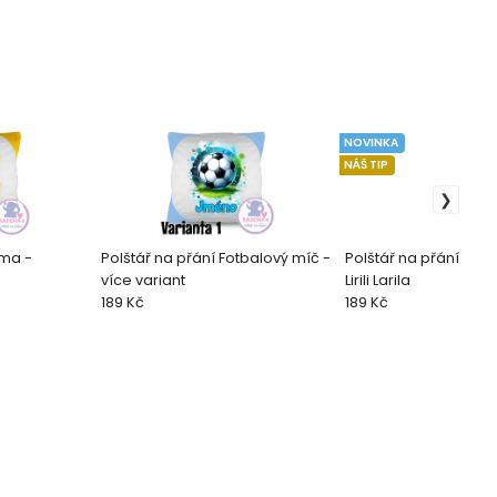
NOVINKA
NÁŠ TIP
rma -
Polštář na přání Fotbalový míč -
Polštář na přání Itali
více variant
Lirili Larila
189 Kč
189 Kč