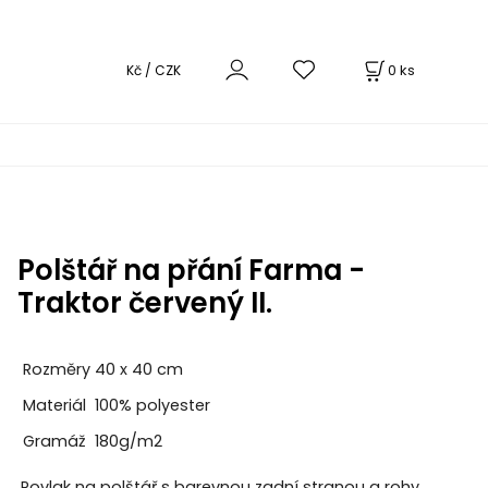
0
ks
Kč / CZK
Polštář na přání Farma -
Traktor červený II.
Rozměry
40 x 40 cm
Materiál
100% polyester
Gramáž
180g/m2
Povlak na polštář s barevnou zadní stranou a rohy.