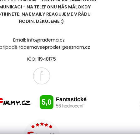
MUNIKACI - NA TELEFONU NÁS MÁLOKDY
STIHNETE, NA EMAILY REAGUJEME V ŘÁDU
HODIN. DĚKUJEME :)
Email: info@radema.cz
případě
rademavseprodeti@seznam.cz
IČO: 11948175