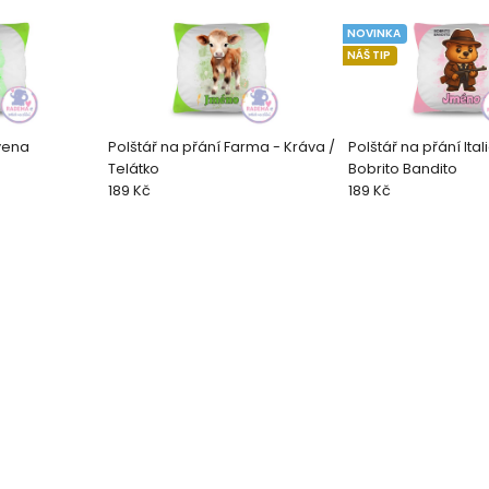
NOVINKA
NÁŠ TIP
Hyena
Polštář na přání Farma - Kráva /
Polštář na přání Ital
Telátko
Bobrito Bandito
189 Kč
189 Kč