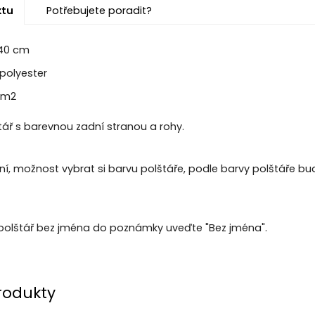
ktu
Potřebujete poradit?
 40 cm
polyester
/m2
tář s barevnou zadní stranou a rohy.
í, možnost vybrat si barvu polštáře, podle barvy polštáře 
polštář bez jména do poznámky uveďte "Bez jména".
rodukty