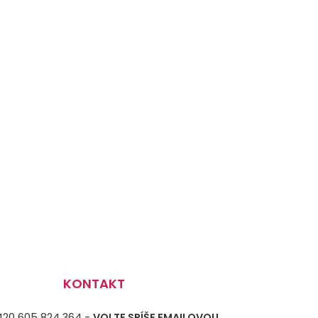
KONTAKT
+420 605 824 364 -
VOLTE SPÍŠE EMAILOVOU