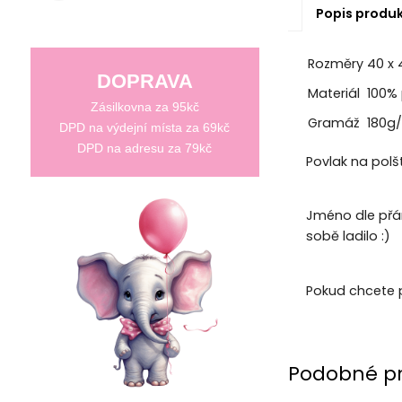
Popis produ
Rozměry
40 x
DOPRAVA
Materiál
100% 
Zásilkovna za 95kč
Gramáž
180g
DPD na výdejní místa za 69kč
DPD na adresu za 79kč
Povlak na polš
Jméno dle přán
sobě ladilo :)
Pokud chcete 
Podobné p