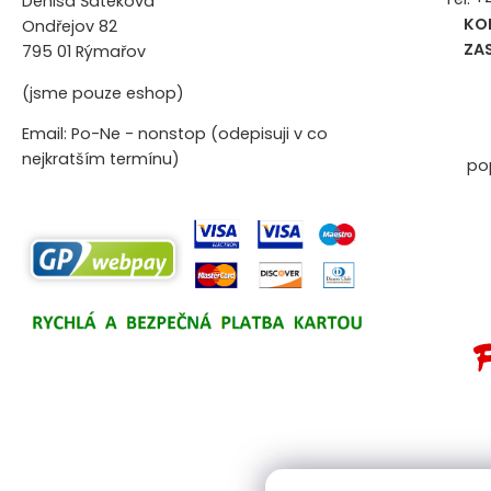
Denisa Šateková
KO
Ondřejov 82
ZA
795 01 Rýmařov
(jsme pouze eshop)
Email: Po-Ne - nonstop (odepisuji v co
nejkratším termínu)
po