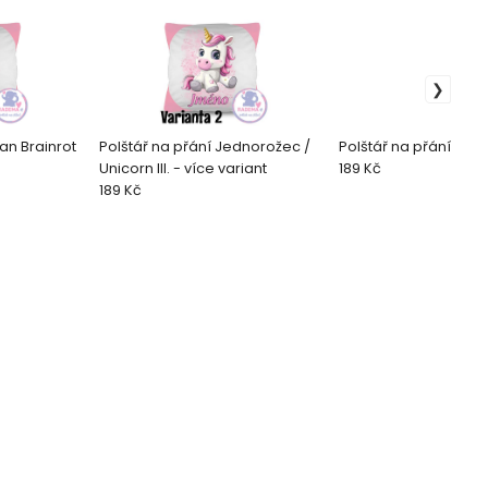
ian Brainrot
Polštář na přání Jednorožec /
Polštář na přání Gep
Unicorn III. - více variant
189 Kč
189 Kč