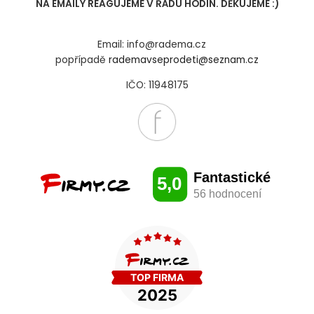
NA EMAILY REAGUJEME V ŘÁDU HODIN. DĚKUJEME :)
Email: info@radema.cz
popřípadě
rademavseprodeti@seznam.cz
IČO: 11948175