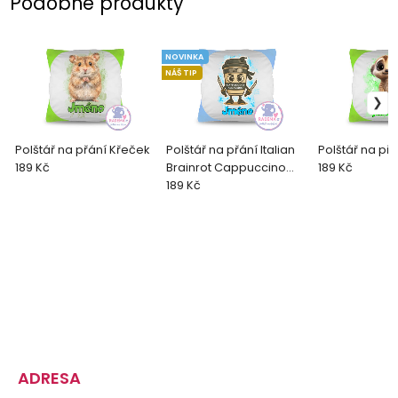
Podobné produkty
NOVINKA
NÁŠ TIP
Polštář na přání Křeček
Polštář na přání Italian
Polštář na př
189 Kč
Brainrot Cappuccino
189 Kč
Assassino
189 Kč
ADRESA