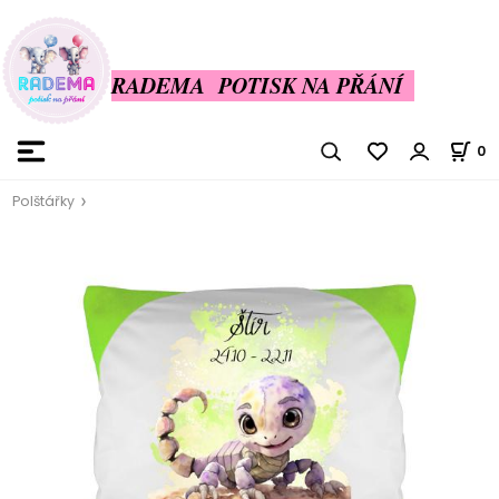
RADEMA POTISK NA PŘÁNÍ
0
Polštářky