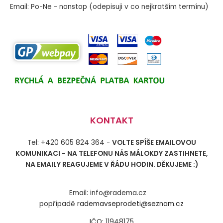
Email: Po-Ne - nonstop (odepisuji v co nejkratším termínu)
KONTAKT
Tel: +420 605 824 364 -
VOLTE SPÍŠE EMAILOVOU
KOMUNIKACI - NA TELEFONU NÁS MÁLOKDY ZASTIHNETE,
NA EMAILY REAGUJEME V ŘÁDU HODIN. DĚKUJEME :)
Email: info@radema.cz
popřípadě
rademavseprodeti@seznam.cz
IČO: 11948175