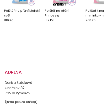
Polštář na přání Mořský
Polštář na přání
Polštář k naro
svět
Princezny
miminka - hol
189 Kč
189 Kč
200 Kč
ADRESA
Denisa Šateková
Ondřejov 82
795 01 Rýmařov
(jsme pouze eshop)