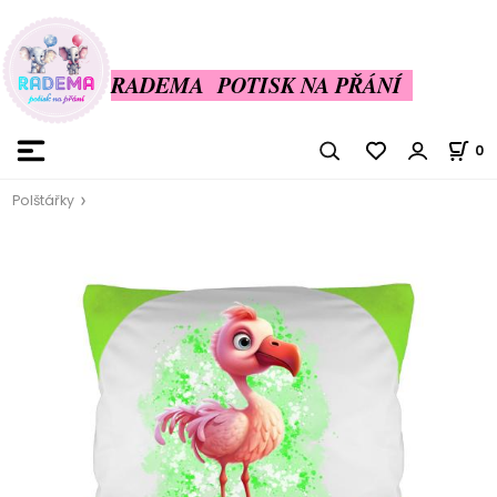
RADEMA POTISK NA PŘÁNÍ
0
Polštářky