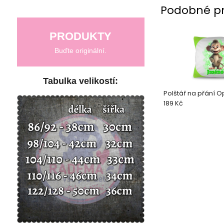
Podobné p
PRODUKTY
Buďte originální.
Tabulka velikostí:
Polštář na přání O
189 Kč