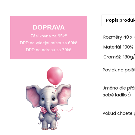
Popis produ
DOPRAVA
Zásilkovna za 95kč
Rozměry
40 x
DPD na výdejní místa za 69kč
Materiál
100% 
DPD na adresu za 79kč
Gramáž
180g
Povlak na polš
Jméno dle přán
sobě ladilo :)
Pokud chcete 