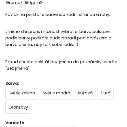
Gramáž
180g/m2
Povlak na polštář s barevnou zadní stranou a rohy.
Jméno dle přání, možnost vybrat si barvu polštáře,
podle barvy polštáře bude pozadí pod obrázkem a
barva písma, aby to k sobě ladilo :)
Pokud chcete polštář bez jména do poznámky uveďte
"Bez jména".
Barva
:
Světle zelená
Světle modrá
Růžová
Žlutá
Oranžový
Varianta
: