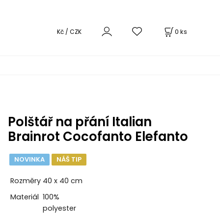
0
ks
Kč / CZK
Polštář na přání Italian
Brainrot Cocofanto Elefanto
NOVINKA
NÁŠ TIP
Rozměry
40 x 40 cm
Materiál
100%
polyester