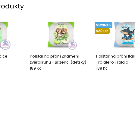
rodukty
NOVINKA
NÁŠ TIP
pice
Polštář na přání Znamení
Polštář na přání Ital
zvěrokruhu - Blíženci (dětský)
Tralalero Tralala
189 Kč
189 Kč