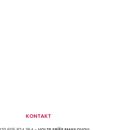
KONTAKT
+420 605 824 364 -
VOLTE SPÍŠE EMAILOVOU