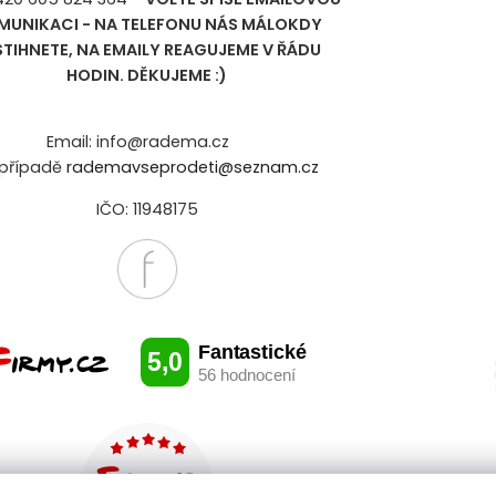
MUNIKACI - NA TELEFONU NÁS MÁLOKDY
STIHNETE, NA EMAILY REAGUJEME V ŘÁDU
HODIN. DĚKUJEME :)
Email: info@radema.cz
případě
rademavseprodeti@seznam.cz
IČO: 11948175