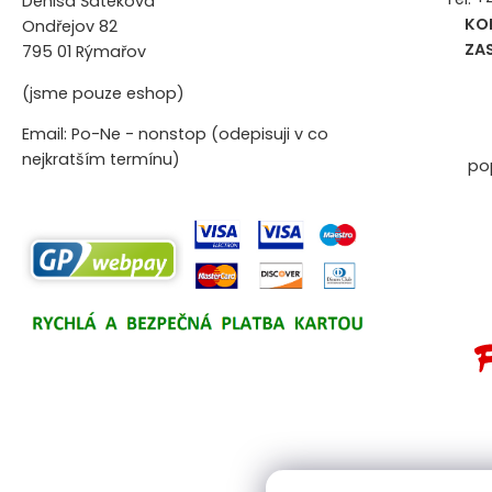
Denisa Šateková
KO
Ondřejov 82
ZA
795 01 Rýmařov
(jsme pouze eshop)
Email: Po-Ne - nonstop (odepisuji v co
nejkratším termínu)
po