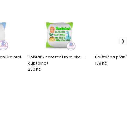
ian Brainrot
Polštář k narození miminka -
Polštář na přání Dino
kluk (dino)
189 Kč
200 Kč