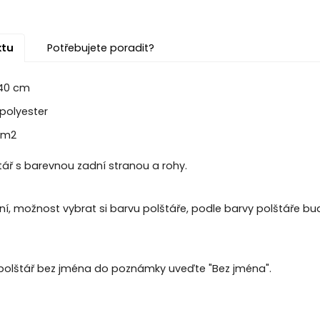
ktu
Potřebujete poradit?
 40 cm
polyester
/m2
tář s barevnou zadní stranou a rohy.
í, možnost vybrat si barvu polštáře, podle barvy polštáře 
polštář bez jména do poznámky uveďte "Bez jména".