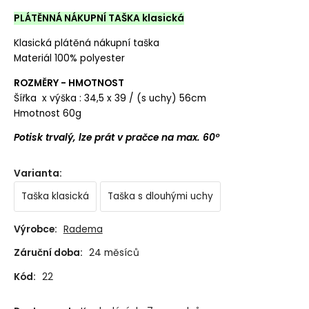
PLÁTĚNNÁ NÁKUPNÍ TAŠKA klasická
Klasická plátěná nákupní taška
Materiál 100% polyester
ROZMĚRY - HMOTNOST
Šířka x výška : 34,5 x 39 / (s uchy) 56cm
Hmotnost 60g
Potisk trvalý, lze prát v pračce na max. 60°
Varianta
:
Taška klasická
Taška s dlouhými uchy
Výrobce:
Radema
Záruční doba:
24 měsíců
Kód:
22