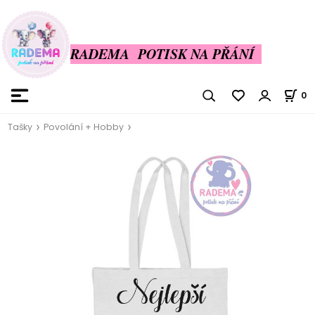
RADEMA POTISK NA PŘÁNÍ
0
Tašky
Povolání + Hobby