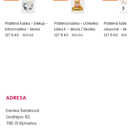
Plátěná taška - Děkuji -
Plátěná taška - Učitelka
Plátěná taška 
Informatika - škola
Liška II. - škola / školka
obecné - škol
127.5 Kč
150 Kč
127.5 Kč
150 Kč
127.5 Kč
150 
ADRESA
Denisa Šateková
Ondřejov 82
795 01 Rýmařov