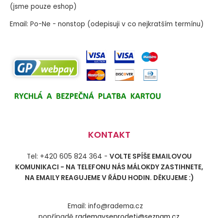
(jsme pouze eshop)
Email: Po-Ne - nonstop (odepisuji v co nejkratším termínu)
KONTAKT
Tel: +420 605 824 364 -
VOLTE SPÍŠE EMAILOVOU
KOMUNIKACI - NA TELEFONU NÁS MÁLOKDY ZASTIHNETE,
NA EMAILY REAGUJEME V ŘÁDU HODIN. DĚKUJEME :)
Email: info@radema.cz
popřípadě
rademavseprodeti@seznam.cz