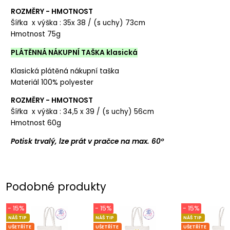
ROZMĚRY - HMOTNOST
Šířka x výška : 35x 38 / (s uchy) 73cm
Hmotnost 75g
PLÁTĚNNÁ NÁKUPNÍ TAŠKA klasická
Klasická plátěná nákupní taška
Materiál 100% polyester
ROZMĚRY - HMOTNOST
Šířka x výška : 34,5 x 39 / (s uchy) 56cm
Hmotnost 60g
Potisk trvalý, lze prát v pračce na max. 60°
Podobné produkty
- 15%
- 15%
- 15%
NÁŠ TIP
NÁŠ TIP
NÁŠ TIP
UŠETŘÍTE
UŠETŘÍTE
UŠETŘÍTE