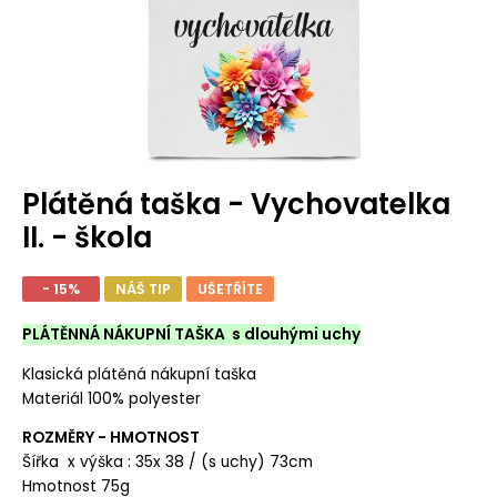
Plátěná taška - Vychovatelka
II. - škola
- 15%
NÁŠ TIP
UŠETŘÍTE
PLÁTĚNNÁ NÁKUPNÍ TAŠKA s dlouhými uchy
Klasická plátěná nákupní taška
Materiál 100% polyester
ROZMĚRY - HMOTNOST
Šířka x výška : 35x 38 / (s uchy) 73cm
Hmotnost 75g