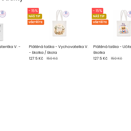
- 15%
- 15%
NÁŠ TIP
NÁŠ TIP
UŠETŘÍTE
UŠETŘÍTE
stentka V. -
Plátěná taška - Vychovatelka V.
Plátěná taška - Učite
- školka / škola
školka
127.5 Kč
150 Kč
127.5 Kč
150 Kč