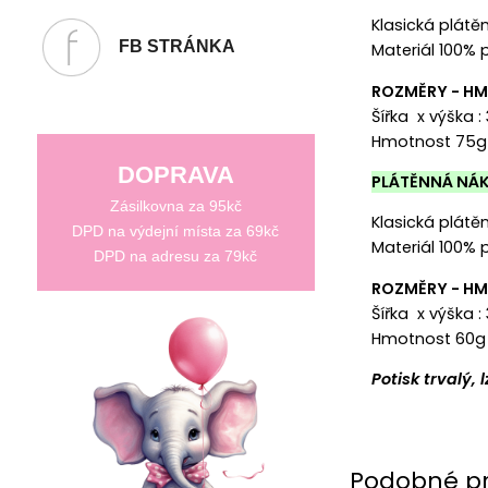
Klasická plát
FB STRÁNKA
Materiál 100% 
ROZMĚRY - H
Šířka x výška 
Hmotnost 75g
DOPRAVA
PLÁTĚNNÁ NÁK
Zásilkovna za 95kč
Klasická plát
DPD na výdejní místa za 69kč
Materiál 100% 
DPD na adresu za 79kč
ROZMĚRY - H
Šířka x výška :
Hmotnost 60g
Potisk trvalý,
Podobné p