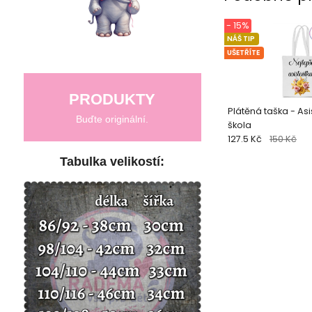
- 15%
NÁŠ TIP
UŠETŘÍTE
PRODUKTY
Plátěná taška - Asi
Buďte originální.
škola
127.5 Kč
150 Kč
Tabulka velikostí: