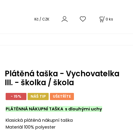
0
ks
Kč / CZK
Plátěná taška - Vychovatelka
III. - školka / škola
- 15%
NÁŠ TIP
UŠETŘÍTE
PLÁTĚNNÁ NÁKUPNÍ TAŠKA s dlouhými uchy
Klasická plátěná nákupní taška
Materiál 100% polyester