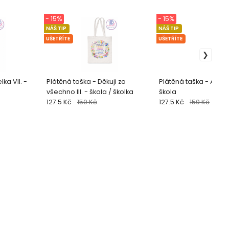
- 15%
- 15%
NÁŠ TIP
NÁŠ TIP
UŠETŘÍTE
UŠETŘÍTE
lka VII. -
Plátěná taška - Děkuji za
Plátěná taška - Asisten
všechno III. - škola / školka
škola
127.5 Kč
150 Kč
127.5 Kč
150 Kč