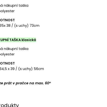
ěná nákupní taška
polyester
MOTNOST
: 35x 38 / (s uchy) 73cm
UPNÍ TAŠKA klasická
ěná nákupní taška
polyester
MOTNOST
 34,5 x 39 / (s uchy) 56cm
 lze prát v pračce na max. 60°
rodukty