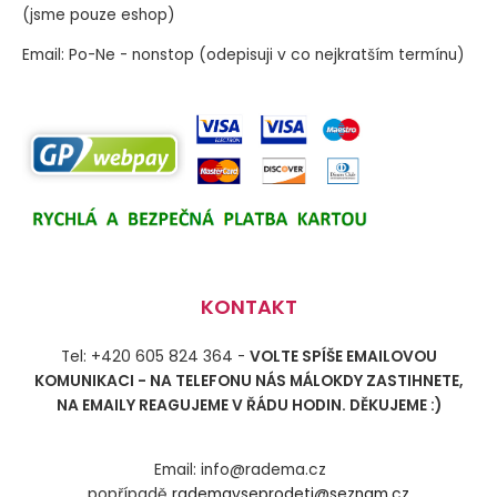
(jsme pouze eshop)
Email: Po-Ne - nonstop (odepisuji v co nejkratším termínu)
KONTAKT
Tel: +420 605 824 364 -
VOLTE SPÍŠE EMAILOVOU
KOMUNIKACI - NA TELEFONU NÁS MÁLOKDY ZASTIHNETE,
NA EMAILY REAGUJEME V ŘÁDU HODIN. DĚKUJEME :)
Email: info@radema.cz
popřípadě
rademavseprodeti@seznam.cz