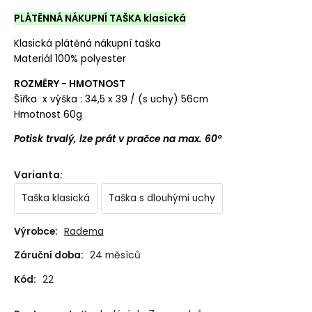
PLÁTĚNNÁ NÁKUPNÍ TAŠKA klasická
Klasická plátěná nákupní taška
Materiál 100% polyester
ROZMĚRY - HMOTNOST
Šířka x výška : 34,5 x 39 / (s uchy) 56cm
Hmotnost 60g
Potisk trvalý, lze prát v pračce na max. 60°
Varianta
:
Taška klasická
Taška s dlouhými uchy
Výrobce:
Radema
Záruční doba:
24 měsíců
Kód:
22