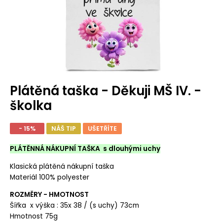
Plátěná taška - Děkuji MŠ IV. -
školka
- 15%
NÁŠ TIP
UŠETŘÍTE
PLÁTĚNNÁ NÁKUPNÍ TAŠKA s dlouhými uchy
Klasická plátěná nákupní taška
Materiál 100% polyester
ROZMĚRY - HMOTNOST
Šířka x výška : 35x 38 / (s uchy) 73cm
Hmotnost 75g