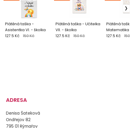
Plátěná taška -
Plátěná taška - Učitelka
Plátěná taška 
Asistentka VI. - školka
VII. - školka
Matematika - 
127.5 Kč
150 Kč
127.5 Kč
150 Kč
127.5 Kč
150 
ADRESA
Denisa Šateková
Ondřejov 82
795 01 Rýmařov