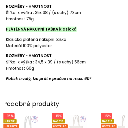
ROZMĚRY - HMOTNOST
Šířka x výška : 35x 38 / (s uchy) 73cm
Hmotnost 75g
PLÁTĚNNÁ NÁKUPNÍ TAŠKA klasická
Klasická plátěná nákupní taška
Materiál 100% polyester
ROZMĚRY - HMOTNOST
Šířka x výška : 34,5 x 39 / (s uchy) 56cm
Hmotnost 60g
Potisk trvalý, lze prát v pračce na max. 60°
Podobné produkty
- 15%
- 15%
- 15%
NÁŠ TIP
NÁŠ TIP
NÁŠ TIP
UŠETŘÍTE
UŠETŘÍTE
UŠETŘÍTE