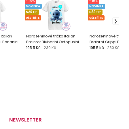
- 15%
- 15%
NOVINKA
NOVINKA
NÁŠ TIP
NÁŠ TIP
UŠETŘÍTE
UŠETŘÍTE
Italian
Narozeninové tričko Italian
Narozeninové tričko I
i Bananini
Brainrot Bluberini Octopusini
Brainrot Grippi Dropp
195.5 Kč
230 Kč
195.5 Kč
230 Kč
NEWSLETTER