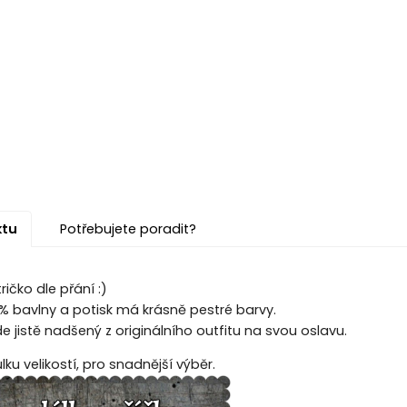
ktu
Potřebujete poradit?
ičko dle přání :)
00% bavlny a potisk má krásně pestré barvy.
 jistě nadšený z originálního outfitu na svou oslavu.
ku velikostí, pro snadnější výběr.