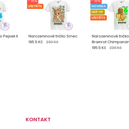
- 15%
- 15%
UŠETŘÍTE
NOVINKA
NÁŠ TIP
UŠETŘÍTE
 Pejsek II.
Narozeninové tričko Srnec
Narozeninové tričko 
195.5 Kč
230 Kč
Brainrot Chimpanzin
195.5 Kč
230 Kč
KONTAKT