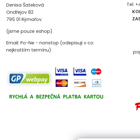
Tel: 
Denisa Šateková
KO
Ondřejov 82
ZA
795 01 Rýmařov
(jsme pouze eshop)
Email: Po-Ne - nonstop (odepisuji v co
nejkratším termínu)
po