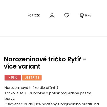
0
ks
Kč / CZK
Narozeninové tričko Rytíř -
více variant
- 15%
UŠETŘÍTE
Narozeninové tričko dle přání :)
Tričko je ze 100% bavlny a potisk má krásně pestré
barvy.
Oslavenec bude jistě nadšený z originálního outfitu na