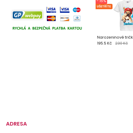
- 15%
UŠETŘÍTE
Narozeninové tričko
195.5 Kč
230 Kč
ADRESA