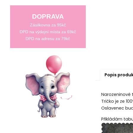
DOPRAVA
Zásilkovna za 95kč
DPD na výdejní místa za 69kč
DPD na adresu za 79kč
Popis produ
Narozeninové tr
Tričko je ze 1
Oslavenec bude
Přikládám tabul