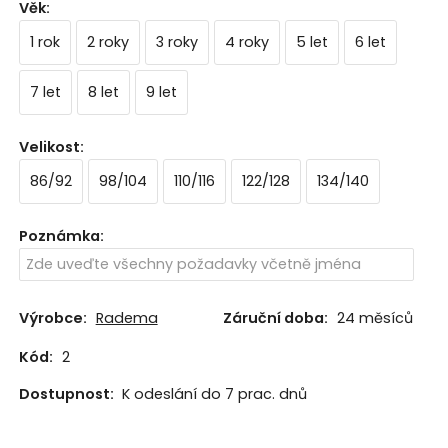
Věk
:
1 rok
2 roky
3 roky
4 roky
5 let
6 let
7 let
8 let
9 let
Velikost
:
86/92
98/104
110/116
122/128
134/140
Poznámka
:
Výrobce:
Radema
Záruční doba:
24 měsíců
Kód:
2
Dostupnost:
K odeslání do 7 prac. dnů