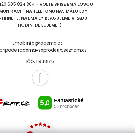
+420 605 824 364 -
VOLTE SPÍŠE EMAILOVOU
MUNIKACI - NA TELEFONU NÁS MÁLOKDY
STIHNETE, NA EMAILY REAGUJEME V ŘÁDU
HODIN. DĚKUJEME :)
Email: info@radema.cz
případě
rademavseprodeti@seznam.cz
IČO: 11948175