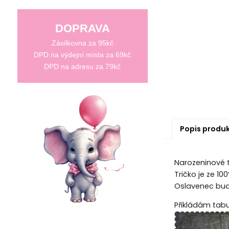
DOPRAVA
Zásilkovna za 95kč
DPD na výdejní místa za 69kč
DPD na adresu za 79kč
Popis produ
Narozeninové tr
Tričko je ze 1
Oslavenec bude
Přikládám tabul