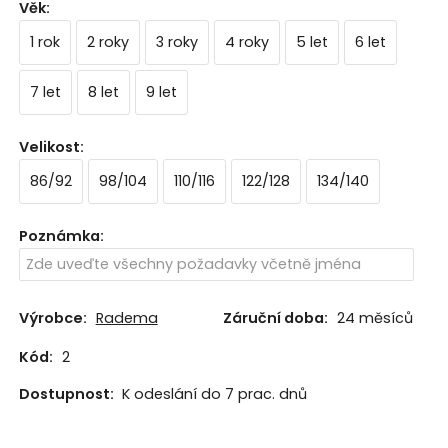
Věk
:
1 rok
2 roky
3 roky
4 roky
5 let
6 let
7 let
8 let
9 let
Velikost
:
86/92
98/104
110/116
122/128
134/140
Poznámka
:
Výrobce:
Radema
Záruční doba:
24 měsíců
Kód:
2
Dostupnost:
K odeslání do 7 prac. dnů