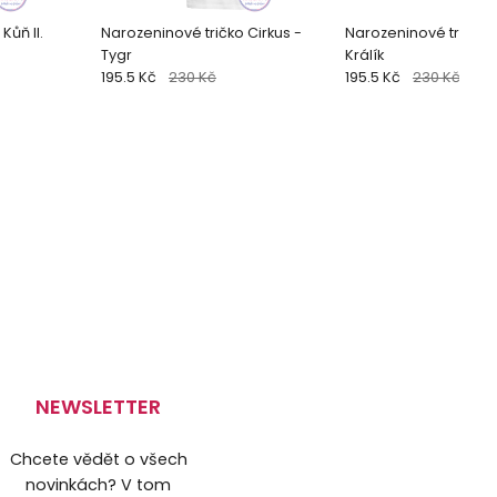
Kůň II.
Narozeninové tričko Cirkus -
Narozeninové tričko 
Tygr
Králík
195.5 Kč
230 Kč
195.5 Kč
230 Kč
NEWSLETTER
Chcete vědět o všech
novinkách? V tom