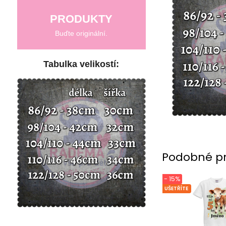
PRODUKTY
Buďte originální.
Tabulka velikostí:
Podobné p
- 15%
UŠETŘÍTE