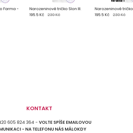
ko Farma -
Narozeninové tričko Slon III.
Narozeninové tričko 
195.5 Kč
230 Kč
195.5 Kč
230 Kč
KONTAKT
+420 605 824 364 -
VOLTE SPÍŠE EMAILOVOU
MUNIKACI - NA TELEFONU NÁS MÁLOKDY