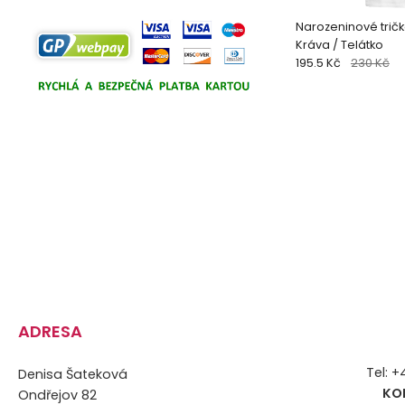
Narozeninové trič
Kráva / Telátko
195.5 Kč
230 Kč
ADRESA
Tel: 
Denisa Šateková
KO
Ondřejov 82