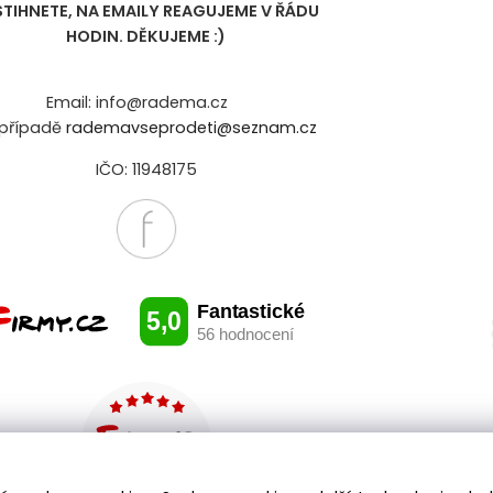
STIHNETE, NA EMAILY REAGUJEME V ŘÁDU
HODIN. DĚKUJEME :)
Email: info@radema.cz
případě
rademavseprodeti@seznam.cz
IČO: 11948175