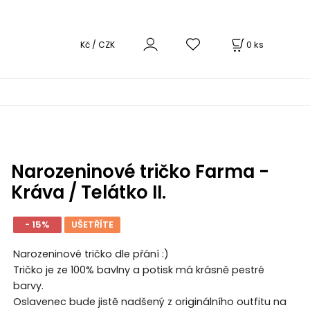
0
ks
Kč / CZK
Narozeninové tričko Farma -
Kráva / Telátko II.
- 15%
UŠETŘÍTE
Narozeninové tričko dle přání :)
Tričko je ze 100% bavlny a potisk má krásně pestré
barvy.
Oslavenec bude jistě nadšený z originálního outfitu na