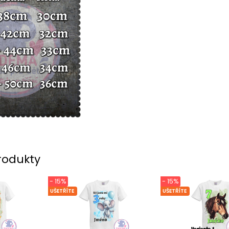
rodukty
- 15%
- 15%
UŠETŘÍTE
UŠETŘÍTE