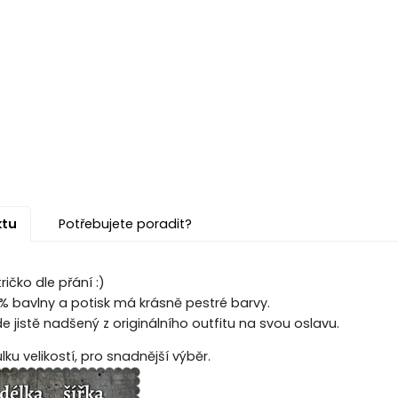
ktu
Potřebujete poradit?
ičko dle přání :)
00% bavlny a potisk má krásně pestré barvy.
 jistě nadšený z originálního outfitu na svou oslavu.
ku velikostí, pro snadnější výběr.