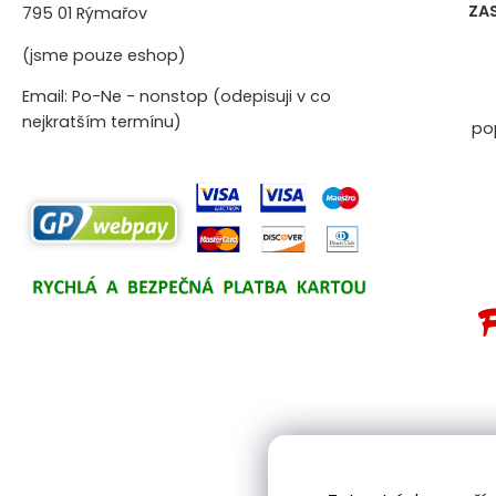
ZA
795 01 Rýmařov
(jsme pouze eshop)
Email: Po-Ne - nonstop (odepisuji v co
nejkratším termínu)
po