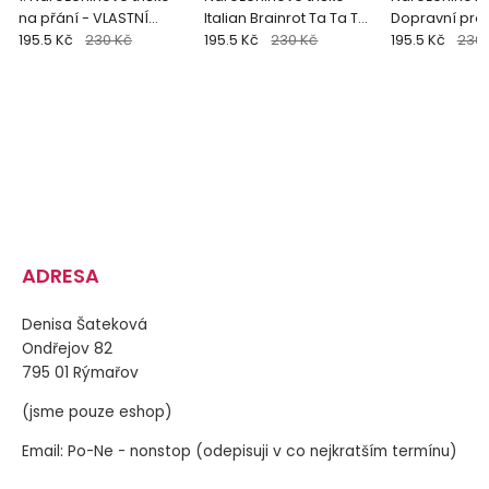
na přání - VLASTNÍ
Italian Brainrot Ta Ta Ta
Dopravní pros
MOTIV
195.5 Kč
230 Kč
Ta Sahur
195.5 Kč
230 Kč
195.5 Kč
230 
ADRESA
Denisa Šateková
Ondřejov 82
795 01 Rýmařov
(jsme pouze eshop)
Email: Po-Ne - nonstop (odepisuji v co nejkratším termínu)