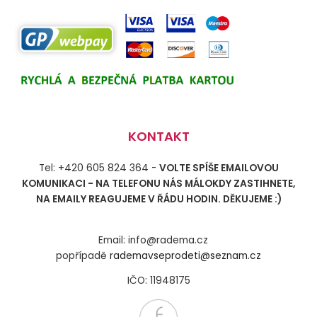
KONTAKT
Tel: +420 605 824 364 -
VOLTE SPÍŠE EMAILOVOU
KOMUNIKACI - NA TELEFONU NÁS MÁLOKDY ZASTIHNETE,
NA EMAILY REAGUJEME V ŘÁDU HODIN. DĚKUJEME :)
Email: info@radema.cz
popřípadě
rademavseprodeti@seznam.cz
IČO: 11948175