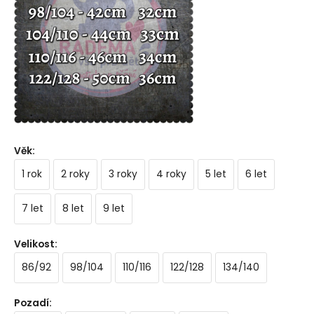
Věk
:
1 rok
2 roky
3 roky
4 roky
5 let
6 let
7 let
8 let
9 let
Velikost
:
86/92
98/104
110/116
122/128
134/140
Pozadí
: