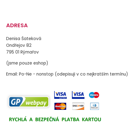
ADRESA
Denisa Šateková
Ondřejov 82
795 01 Rýmařov
(jsme pouze eshop)
Email: Po-Ne - nonstop (odepisuji v co nejkratším termínu)