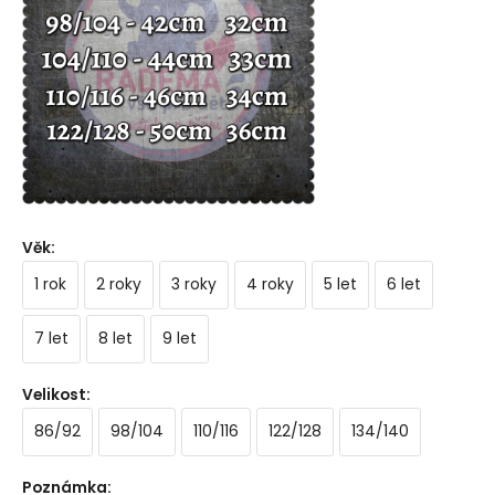
Věk
:
1 rok
2 roky
3 roky
4 roky
5 let
6 let
7 let
8 let
9 let
Velikost
:
86/92
98/104
110/116
122/128
134/140
Poznámka
: