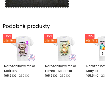
Podobné produkty
- 15%
- 15%
- 15%
UŠETŘÍTE
UŠETŘÍTE
UŠETŘÍTE
Narozeninové tričko
Narozeninové tričko
Narozeninové 
Kočka IV.
Farma - Kačenka
Motýlek
195.5 Kč
230 Kč
195.5 Kč
230 Kč
195.5 Kč
230 