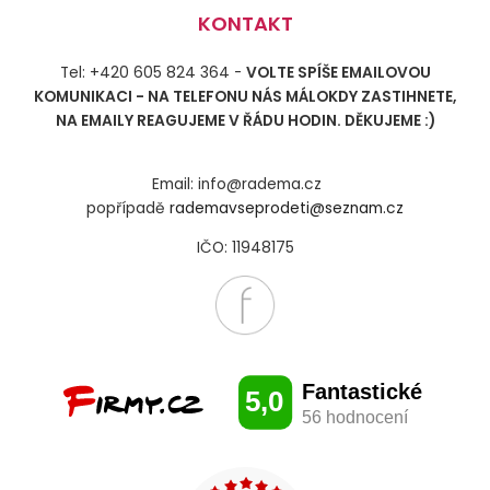
KONTAKT
Tel: +420 605 824 364 -
VOLTE SPÍŠE EMAILOVOU
KOMUNIKACI - NA TELEFONU NÁS MÁLOKDY ZASTIHNETE,
NA EMAILY REAGUJEME V ŘÁDU HODIN. DĚKUJEME :)
Email: info@radema.cz
popřípadě
rademavseprodeti@seznam.cz
IČO: 11948175