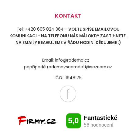
KONTAKT
Tel: +420 605 824 364 -
VOLTE SPÍŠE EMAILOVOU
KOMUNIKACI - NA TELEFONU NÁS MÁLOKDY ZASTIHNETE,
NA EMAILY REAGUJEME V ŘÁDU HODIN. DĚKUJEME :)
Email: info@radema.cz
popřípadě
rademavseprodeti@seznam.cz
IČO: 11948175