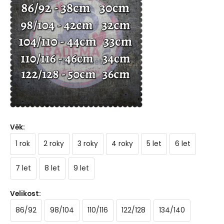
Věk
:
1 rok
2 roky
3 roky
4 roky
5 let
6 let
7 let
8 let
9 let
Velikost
:
86/92
98/104
110/116
122/128
134/140