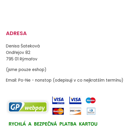
ADRESA
Denisa Šateková
Ondřejov 82
795 01 Rýmařov
(jsme pouze eshop)
Email: Po-Ne - nonstop (odepisuji v co nejkratším termínu)