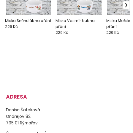
Miska Sněhulák na přání
Miska Vesmír kluk na
Miska Mořská 
229 Kč
přání
přání
229 Kč
229 Kč
ADRESA
Denisa Šateková
Ondřejov 82
795 01 Rýmařov