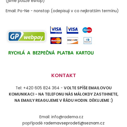
(jsme pouze eshop)
Email: Po-Ne - nonstop (odepisuji v co nejkratším termínu)
KONTAKT
Tel: +420 605 824 364 -
VOLTE SPÍŠE EMAILOVOU
KOMUNIKACI - NA TELEFONU NÁS MÁLOKDY ZASTIHNETE,
NA EMAILY REAGUJEME V ŘÁDU HODIN. DĚKUJEME :)
Email: info@radema.cz
popřípadě
rademavseprodeti@seznam.cz