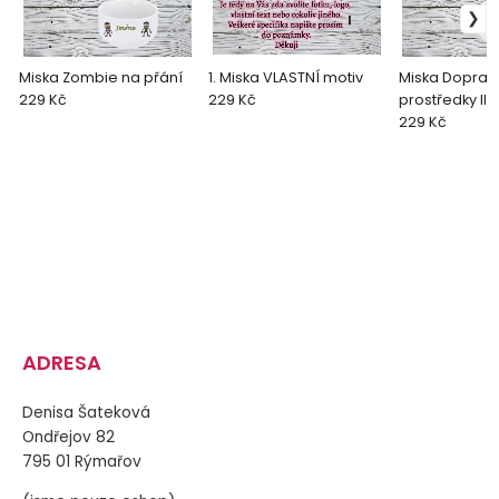
Miska Zombie na přání
1. Miska VLASTNÍ motiv
Miska Doprav
229 Kč
229 Kč
prostředky II.
229 Kč
ADRESA
Denisa Šateková
Ondřejov 82
795 01 Rýmařov