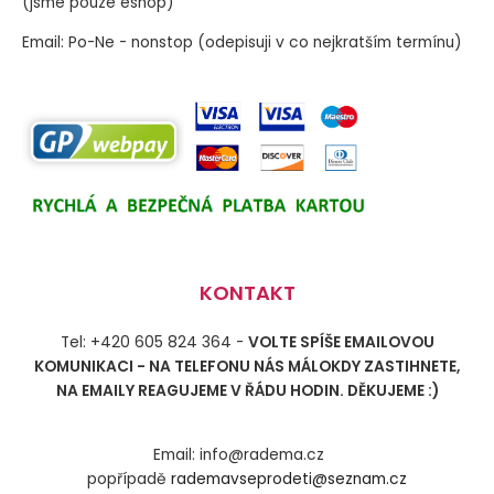
(jsme pouze eshop)
Email: Po-Ne - nonstop (odepisuji v co nejkratším termínu)
KONTAKT
Tel: +420 605 824 364 -
VOLTE SPÍŠE EMAILOVOU
KOMUNIKACI - NA TELEFONU NÁS MÁLOKDY ZASTIHNETE,
NA EMAILY REAGUJEME V ŘÁDU HODIN. DĚKUJEME :)
Email: info@radema.cz
popřípadě
rademavseprodeti@seznam.cz