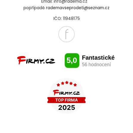
Email: info@radema.cz
popřípadě
rademavseprodeti@seznam.cz
IČO: 11948175