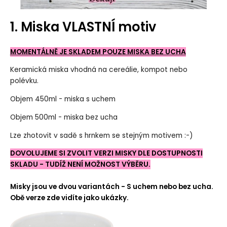
1. Miska VLASTNÍ motiv
MOMENTÁLNĚ JE SKLADEM POUZE MISKA BEZ UCHA
Keramická miska vhodná na cereálie, kompot nebo
polévku.
Objem 450ml - miska s uchem
Objem 500ml - miska bez ucha
Lze zhotovit v sadě s hrnkem se stejným motivem :-)
DOVOLUJEME SI ZVOLIT VERZI MISKY DLE DOSTUPNOSTI
SKLADU - TUDÍŽ NENÍ MOŽNOST VÝBĚRU.
Misky jsou ve dvou variantách - S uchem nebo bez ucha.
Obě verze zde vidíte jako ukázky.