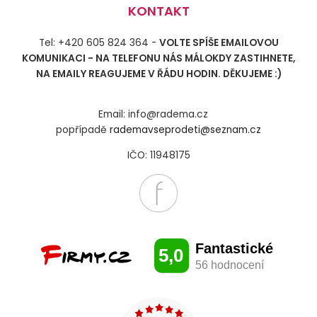
KONTAKT
Tel: +420 605 824 364 -
VOLTE SPÍŠE EMAILOVOU
KOMUNIKACI - NA TELEFONU NÁS MÁLOKDY ZASTIHNETE,
NA EMAILY REAGUJEME V ŘÁDU HODIN. DĚKUJEME :)
Email: info@radema.cz
popřípadě
rademavseprodeti@seznam.cz
IČO: 11948175