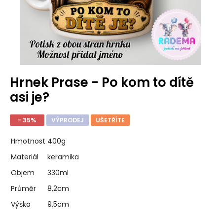
Hrnek Prase - Po kom to dítě
asi je?
- 35%
VÝPRODEJ
UŠETŘÍTE
Hmotnost
400g
Materiál
keramika
Objem
330ml
Průměr
8,2cm
Výška
9,5cm