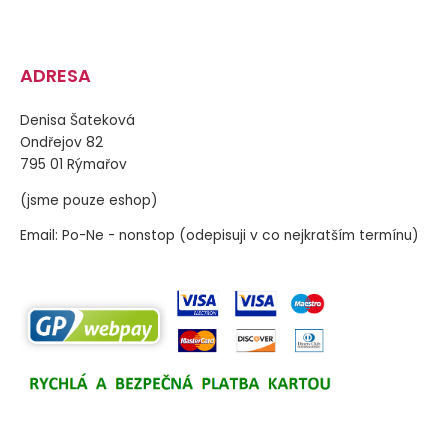
ADRESA
Denisa Šateková
Ondřejov 82
795 01 Rýmařov
(jsme pouze eshop)
Email: Po-Ne - nonstop (odepisuji v co nejkratším termínu)