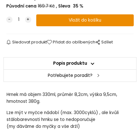
Původní cena
169.7
Kč
Sleva
35
%
Sledovat produkt
Přidat do oblíbených
Sdílet
Popis produktu
Potřebujete poradit?
Hrnek má objem 330ml, průměr 8,2cm, výška 9,5cm,
hmotnost 380g.
Lze mýt v myčce nádobí (max. 3000cyklů) , ale kvůli
stálobarevnosti hrnku se to nedoporučuje
(my dáváme do myčky a vše drží)