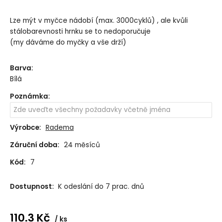
Lze mýt v myčce nádobí (max. 3000cyklů) , ale kvůli
stálobarevnosti hrnku se to nedoporučuje
(my dáváme do myčky a vše drží)
Barva
:
Bílá
Poznámka
:
Výrobce:
Radema
Záruční doba:
24 měsíců
Kód:
7
Dostupnost:
K odeslání do 7 prac. dnů
110.3
Kč
ks