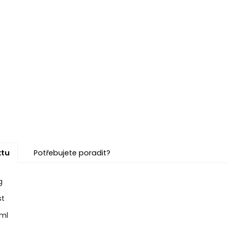
ktu
Potřebujete poradit?
g
st
ml