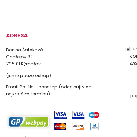
ADRESA
Tel: 
Denisa Šateková
KO
Ondřejov 82
ZA
795 01 Rýmařov
(jsme pouze eshop)
Email: Po-Ne - nonstop (odepisuji v co
nejkratším termínu)
po