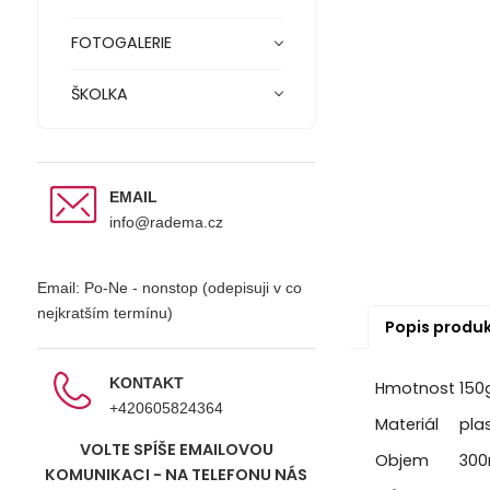
FOTOGALERIE
ŠKOLKA
EMAIL
info@radema.cz
Email: Po-Ne - nonstop (odepisuji v co
nejkratším termínu)
Popis produ
KONTAKT
Hmotnost
150
+420605824364
Materiál
pla
VOLTE SPÍŠE EMAILOVOU
Objem
300
KOMUNIKACI - NA TELEFONU NÁS