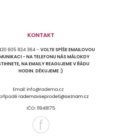
KONTAKT
+420 605 824 364 -
VOLTE SPÍŠE EMAILOVOU
MUNIKACI - NA TELEFONU NÁS MÁLOKDY
STIHNETE, NA EMAILY REAGUJEME V ŘÁDU
HODIN. DĚKUJEME :)
Email: info@radema.cz
případě
rademavseprodeti@seznam.cz
IČO: 11948175