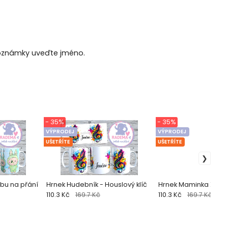
poznámky uveďte jméno.
- 35%
- 35%
VÝPRODEJ
VÝPRODEJ
UŠETŘÍTE
UŠETŘÍTE
ubu na přání
Hrnek Hudebník - Houslový klíč
Hrnek Maminka X.
110.3 Kč
169.7 Kč
110.3 Kč
169.7 Kč