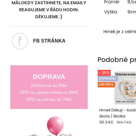
Průměr
8,1
MÁLOKDY ZASTIHNETE, NA EMAILY
REAGUJEME V ŘÁDU HODIN.
Výška
9c
DĚKUJEME :)
Hrnek je z vel
FB STRÁNKA
Podobné p
- 35%
DOPRAVA
VÝPRODEJ
UŠETŘÍTE
Zásilkovna za 95kč
DPD na výdejní místa za 69kč
DPD na adresu za 79kč
Hrnek Děkuji - Asiste
škola / školka
110.3 Kč
169.7 Kč