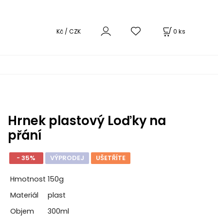
0
ks
Kč / CZK
Hrnek plastový Loďky na
přání
- 35%
VÝPRODEJ
UŠETŘÍTE
Hmotnost
150g
Materiál
plast
Objem
300ml