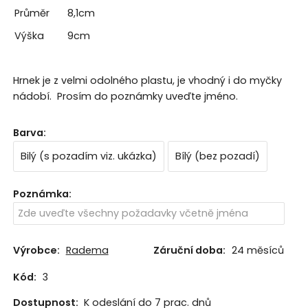
Průměr
8,1cm
Výška
9cm
Hrnek je z velmi odolného plastu, je vhodný i do myčky
nádobí. Prosím do poznámky uveďte jméno.
Barva
:
Bilý (s pozadím viz. ukázka)
Bílý (bez pozadí)
Poznámka
:
Výrobce:
Radema
Záruční doba:
24 měsíců
Kód:
3
Dostupnost:
K odeslání do 7 prac. dnů