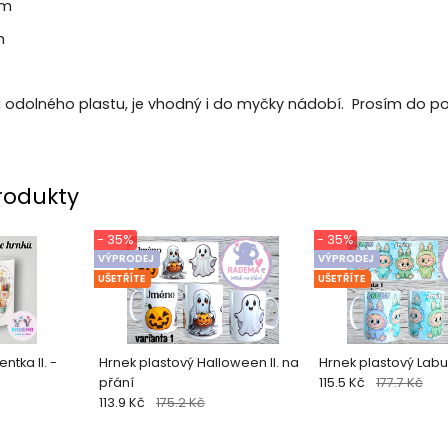
cm
m
mi odolného plastu, je vhodný i do myčky nádobí. Prosím do 
rodukty
- 35%
- 35%
VÝPRODEJ
VÝPRODEJ
UŠETŘÍTE
UŠETŘÍTE
ntka II. -
Hrnek plastový Halloween II. na
Hrnek plastový Lab
přání
115.5 Kč
177.7 Kč
113.9 Kč
175.2 Kč