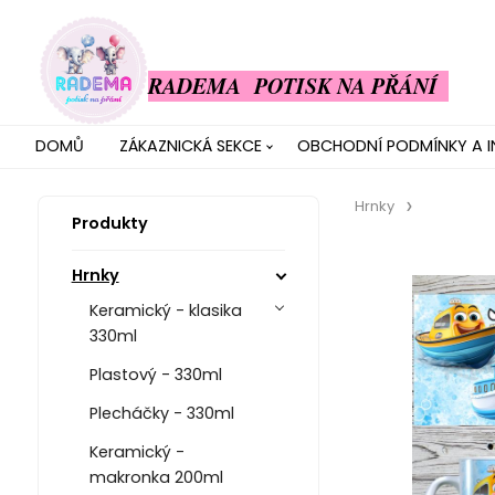
RADEMA POTISK NA PŘÁNÍ
DOMŮ
ZÁKAZNICKÁ SEKCE
OBCHODNÍ PODMÍNKY A 
Hrnky
Produkty
Hrnky
Keramický - klasika
330ml
Plastový - 330ml
Plecháčky - 330ml
Keramický -
makronka 200ml