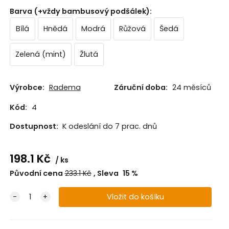
Barva (+vždy bambusový podšálek)
:
Bílá
Hnědá
Modrá
Růžová
Šedá
Zelená (mint)
Žlutá
Výrobce:
Radema
Záruční doba:
24 měsíců
Kód:
4
Dostupnost:
K odeslání do 7 prac. dnů
198.1
Kč
ks
Původní cena
233.1
Kč
Sleva
15
%