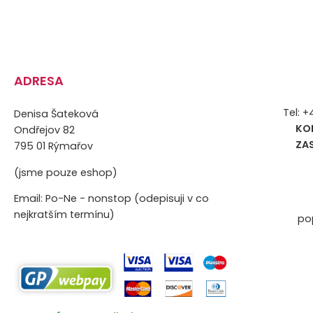
ADRESA
Tel: 
Denisa Šateková
KO
Ondřejov 82
ZA
795 01 Rýmařov
(jsme pouze eshop)
Email: Po-Ne - nonstop (odepisuji v co
nejkratším termínu)
po