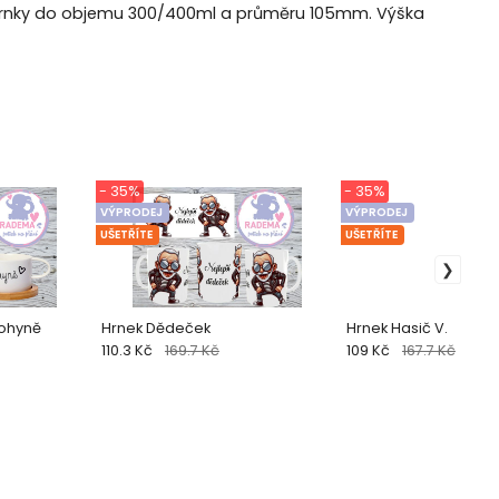
ší hrnky do objemu 300/400ml a průměru 105mm. Výška
- 35%
- 35%
VÝPRODEJ
VÝPRODEJ
UŠETŘÍTE
UŠETŘÍTE
Bohyně
Hrnek Dědeček
Hrnek Hasič V.
110.3 Kč
169.7 Kč
109 Kč
167.7 Kč