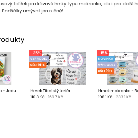
sový talířek pro kávové hrnky typu makronka, ale i pro dal
m. Podšálky umývat jen ručně!
rodukty
- 35%
- 15%
VÝPRODEJ
NOVINKA
UŠETŘÍTE
VÝPRODEJ
UŠETŘÍTE
va - Jedu
Hrnek Tibetský teriér
Hrnek makronka - 
110.3 Kč
169.7 Kč
198.1 Kč
233.1 Kč