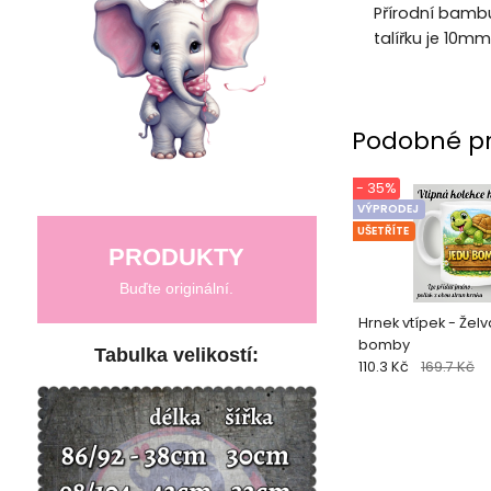
Přírodní bambu
talířku je 10m
Podobné p
- 35%
VÝPRODEJ
UŠETŘÍTE
PRODUKTY
Buďte originální.
Hrnek vtípek - Žel
bomby
Tabulka velikostí:
110.3 Kč
169.7 Kč