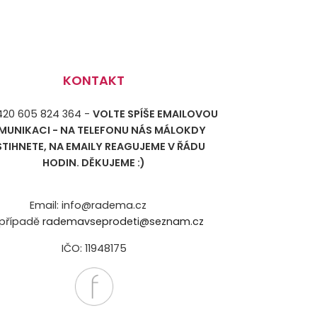
KONTAKT
+420 605 824 364 -
VOLTE SPÍŠE EMAILOVOU
MUNIKACI - NA TELEFONU NÁS MÁLOKDY
STIHNETE, NA EMAILY REAGUJEME V ŘÁDU
HODIN. DĚKUJEME :)
Email: info@radema.cz
případě
rademavseprodeti@seznam.cz
IČO: 11948175