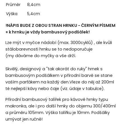
Průměr
8,4cm
Výška
5,4cm
!NÁPIS BUDE Z OBOU STRAN HRNKU - ČERNÝM PÍSMEM
+ k hrnku je vždy bambusový podšálek!
Lze mýt v myčce nádobí (max. 3000cyklů) , ale kvůli
stálobarevnosti hrnku se to nedoporučuje
(my dáváme do myčky a vše drží.
Skvělý, designový a "tak akorát do ruky" hrnek s
bambusovým podšálkem v přírodní barvě se stane
vaším parťákem na každý den.Vleze do něj až 200ml
té nejlepší kávy nebo čaje (viz. údaje v tabulce).
Přírodní bambusový talířek pro kávové hrnky typu
makronka, ale i pro další hrnky do objemu 300/400ml
a průměru 105mm. Výška talířku je 10mm. Podšálky
umývat jen ručně!