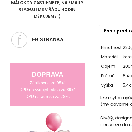
MÁLOKDY ZASTIHNETE, NA EMAILY
REAGUJEME V ŘÁDU HODIN.
DĚKUJEME :)
Popis produ
FB STRÁNKA
Hmotnost
230
Materiál
ker
Objem
200
DOPRAVA
Průměr
8,4
Zásilkovna za 95kč
Výška
5,4
DPD na výdejní místa za 69kč
DPD na adresu za 79kč
Lze mýt v myčc
(my dáváme do
Skvělý, desig
den.Vleze do ně