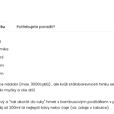
ktu
Potřebujete poradit?
g
amika
ml
cm
cm
e nádobí (max. 3000cyklů) , ale kvůli stálobarevnosti hrnku 
 myčky a vše drží.
nový a "tak akorát do ruky" hrnek s bambusovým podšálkem v 
j až 200ml té nejlepší kávy nebo čaje (viz. údaje v tabulce).