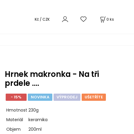
0
ks
Kč / CZK
Hrnek makronka - Na tři
prdele ....
- 15%
NOVINKA
VÝPRODEJ
UŠETŘÍTE
Hmotnost
230g
Materiál
keramika
Objem
200ml