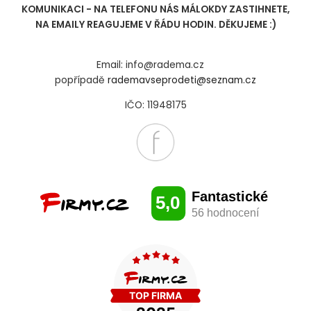
KOMUNIKACI - NA TELEFONU NÁS MÁLOKDY ZASTIHNETE,
NA EMAILY REAGUJEME V ŘÁDU HODIN. DĚKUJEME :)
Email: info@radema.cz
popřípadě
rademavseprodeti@seznam.cz
IČO: 11948175