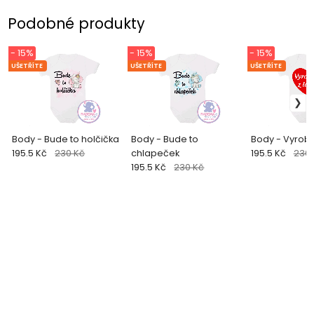
Podobné produkty
- 15%
- 15%
- 15%
UŠETŘÍTE
UŠETŘÍTE
UŠETŘÍTE
Body - Bude to holčička
Body - Bude to
Body - Vyrobe
195.5 Kč
230 Kč
chlapeček
195.5 Kč
230 
195.5 Kč
230 Kč