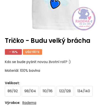
Tričko - Budu velký brácha
- 15%
UŠETŘÍTE
Kdo se bude pyšnit novou životní rolí? :)
Materiál: 100% bavlna
Velikost
:
86/92
98/104
110/116
122/128
134/140
Výrobce:
Radema