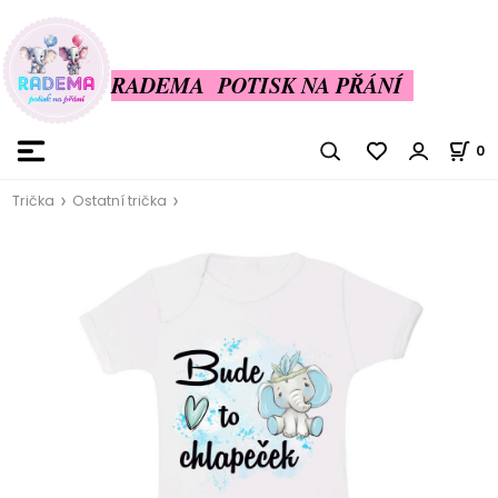
RADEMA POTISK NA PŘÁNÍ
0
Trička
Ostatní trička