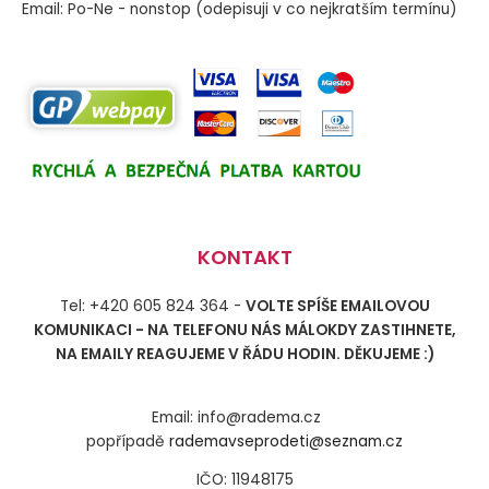
Email: Po-Ne - nonstop (odepisuji v co nejkratším termínu)
KONTAKT
Tel: +420 605 824 364 -
VOLTE SPÍŠE EMAILOVOU
KOMUNIKACI - NA TELEFONU NÁS MÁLOKDY ZASTIHNETE,
NA EMAILY REAGUJEME V ŘÁDU HODIN. DĚKUJEME :)
Email: info@radema.cz
popřípadě
rademavseprodeti@seznam.cz
IČO: 11948175