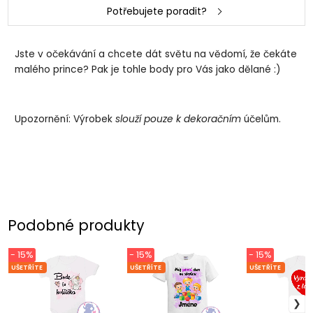
Potřebujete poradit?
Jste v očekávání a chcete dát světu na vědomí, že čekáte
malého prince? Pak je tohle body pro Vás jako dělané :)
Upozornění: Výrobek
slouží pouze k dekoračním
účelům.
Podobné produkty
- 15%
- 15%
- 15%
UŠETŘÍTE
UŠETŘÍTE
UŠETŘÍTE