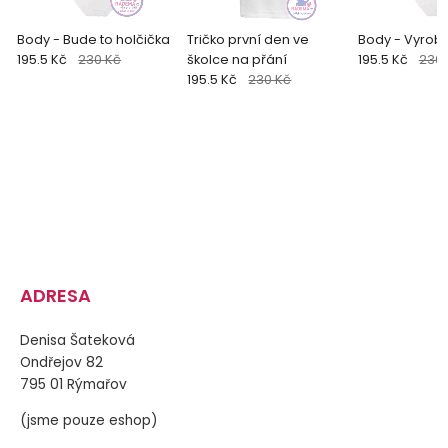
Body - Bude to holčička
Tričko první den ve
Body - Vyrobe
195.5 Kč
230 Kč
školce na přání
195.5 Kč
230 
195.5 Kč
230 Kč
ADRESA
Denisa Šateková
Ondřejov 82
795 01 Rýmařov
(jsme pouze eshop)