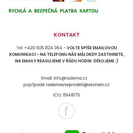
KONTAKT
Tel: +420 605 824 364 -
VOLTE SPÍŠE EMAILOVOU
KOMUNIKACI - NA TELEFONU NÁS MÁLOKDY ZASTIHNETE,
NA EMAILY REAGUJEME V ŘÁDU HODIN. DĚKUJEME :)
Email: info@radema.cz
popřípadě
rademavseprodeti@seznam.cz
IČO: 11948175