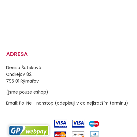
ADRESA
Denisa Šateková
Ondřejov 82
795 01 Rýmařov
(jsme pouze eshop)
Email: Po-Ne - nonstop (odepisuji v co nejkratším termínu)