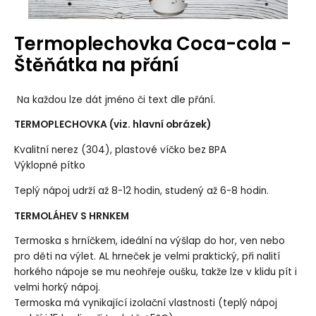
Termoplechovka Coca-cola -
Štěňátka na přání
Na každou lze dát jméno či text dle přání.
TERMOPLECHOVKA (viz. hlavní obrázek)
Kvalitní nerez (304), plastové víčko bez BPA
Výklopné pítko
Teplý nápoj udrží až 8-12 hodin, studený až 6-8 hodin.
TERMOLÁHEV S HRNKEM
Termoska s hrníčkem, ideální na výšlap do hor, ven nebo
pro děti na výlet. AL hrneček je velmi praktický, při nalití
horkého nápoje se mu neohřeje oušku, takže lze v klidu pít i
velmi horký nápoj.
Termoska má vynikající izolační vlastnosti (teplý nápoj