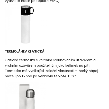
vydrží i 15 hodin při teplotě +5°C).
TERMOLÁHEV KLASICKÁ
Klasická termoska s vnitřním šroubovacím uzávěrem a
vrchním uzávěrem použitelným jako kelímek na pití.
Termoska má vynikající izolační vlastnosti - horký nápoj
máte i po 15 hod při venkovní teplotě +5°C.