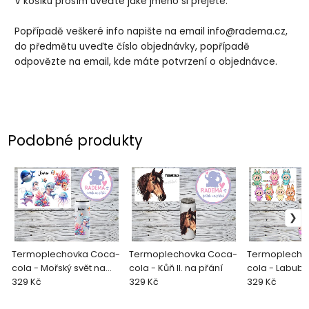
V košíku prosím uveďte jaké jméno si přejete.
Popřípadě veškeré info napište na email info@radema.cz,
do předmětu uveďte číslo objednávky, popřípadě
odpovězte na email, kde máte potvrzení o objednávce.
Podobné produkty
Termoplechovka Coca-
Termoplechovka Coca-
Termoplecho
cola - Mořský svět na
cola - Kůň II. na přání
cola - Labubu
přání
329 Kč
329 Kč
329 Kč