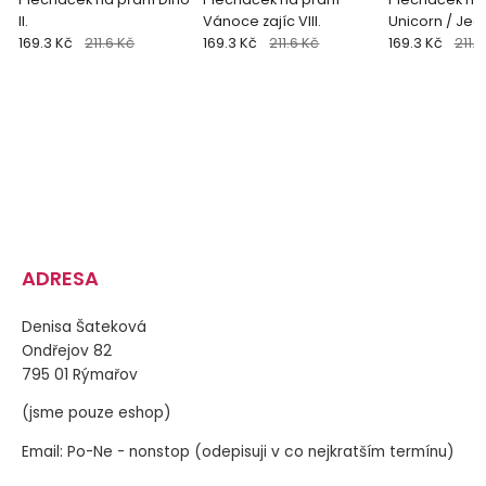
II.
Vánoce zajíc VIII.
Unicorn / Je
169.3 Kč
211.6 Kč
169.3 Kč
211.6 Kč
169.3 Kč
211.6
ADRESA
Denisa Šateková
Ondřejov 82
795 01 Rýmařov
(jsme pouze eshop)
Email: Po-Ne - nonstop (odepisuji v co nejkratším termínu)