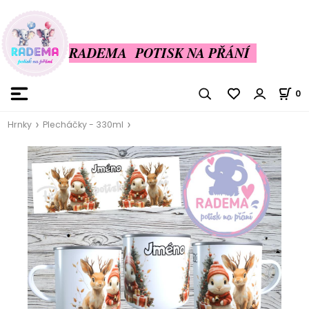
RADEMA POTISK NA PŘÁNÍ
0
Hrnky
Plecháčky - 330ml