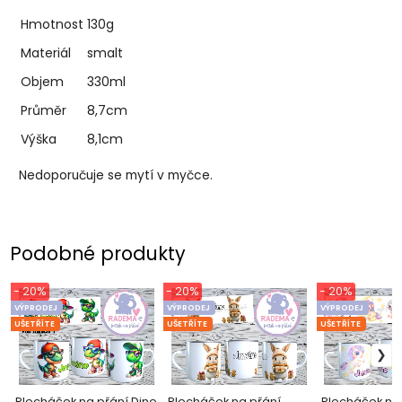
Hmotnost
130g
Materiál
smalt
Objem
330ml
Průměr
8,7cm
Výška
8,1cm
Nedoporučuje se mytí v myčce.
Podobné produkty
- 20%
- 20%
- 20%
VÝPRODEJ
VÝPRODEJ
VÝPRODEJ
UŠETŘÍTE
UŠETŘÍTE
UŠETŘÍTE
Plecháček na přání Dino
Plecháček na přání
Plecháček na