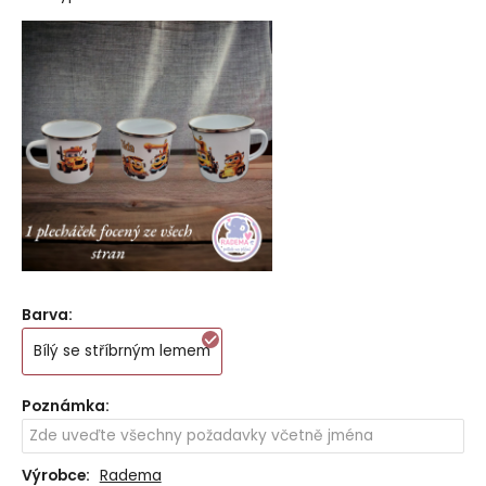
Barva
:
Bílý se stříbrným lemem
Poznámka
:
Výrobce:
Radema