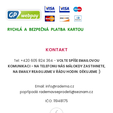
KONTAKT
Tel: +420 605 824 364 -
VOLTE SPÍŠE EMAILOVOU
KOMUNIKACI - NA TELEFONU NÁS MÁLOKDY ZASTIHNETE,
NA EMAILY REAGUJEME V ŘÁDU HODIN. DĚKUJEME :)
Email: info@radema.cz
popřípadě
rademavseprodeti@seznam.cz
IČO: 11948175