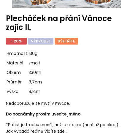
Plecháček na přání Vánoce
zajíc II.
- 20%
VÝPRODEJ
UŠETŘÍTE
Hmotnost
130g
Materiál
smalt
Objem
330ml
Průměr
8,7cm
Výška
8,1cm
Nedoporučuje se mytí v myčce.
Do poznámky prosím uveďte jméno.
*Potisk je trochu menší, než je ukázka (není až po okraj).
Jak vypadá reálně vidíte zde ↓