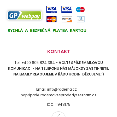
KONTAKT
Tel: +420 605 824 364 -
VOLTE SPÍŠE EMAILOVOU
KOMUNIKACI - NA TELEFONU NÁS MÁLOKDY ZASTIHNETE,
NA EMAILY REAGUJEME V ŘÁDU HODIN. DĚKUJEME :)
Email: info@radema.cz
popřípadě
rademavseprodeti@seznam.cz
IČO: 11948175