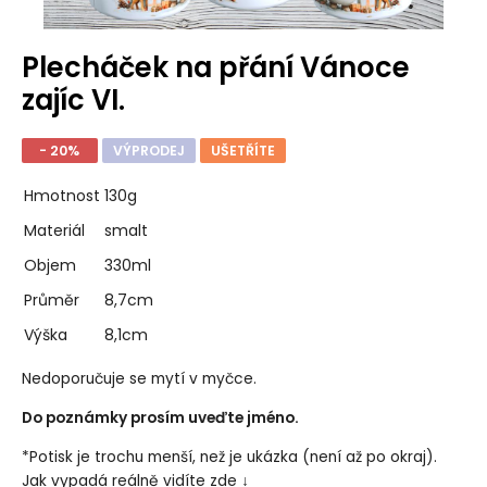
Plecháček na přání Vánoce
zajíc VI.
- 20%
VÝPRODEJ
UŠETŘÍTE
Hmotnost
130g
Materiál
smalt
Objem
330ml
Průměr
8,7cm
Výška
8,1cm
Nedoporučuje se mytí v myčce.
Do poznámky prosím uveďte jméno.
*Potisk je trochu menší, než je ukázka (není až po okraj).
Jak vypadá reálně vidíte zde ↓