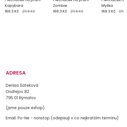
Kapybara
Zombie
Myška
169.3 Kč
211.6 Kč
169.3 Kč
211.6 Kč
169.3 Kč
211.6
ADRESA
Denisa Šateková
Ondřejov 82
795 01 Rýmařov
(jsme pouze eshop)
Email: Po-Ne - nonstop (odepisuji v co nejkratším termínu)