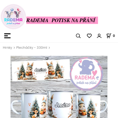
RADEMA POTISK NA PŘÁNÍ
0
Hrnky
Plecháčky - 330ml