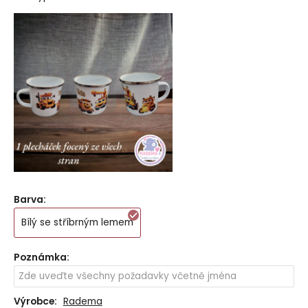
Barva
:
Bílý se stříbrným lemem
Poznámka
:
Výrobce:
Radema