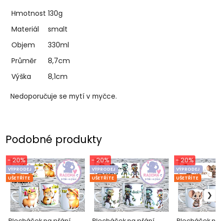
Hmotnost
130g
Materiál
smalt
Objem
330ml
Průměr
8,7cm
Výška
8,1cm
Nedoporučuje se mytí v myčce.
Podobné produkty
- 20%
- 20%
- 20%
VÝPRODEJ
VÝPRODEJ
VÝPRODEJ
UŠETŘÍTE
UŠETŘÍTE
UŠETŘÍTE
Plecháček na přání
Plecháček na přání
Plecháček na