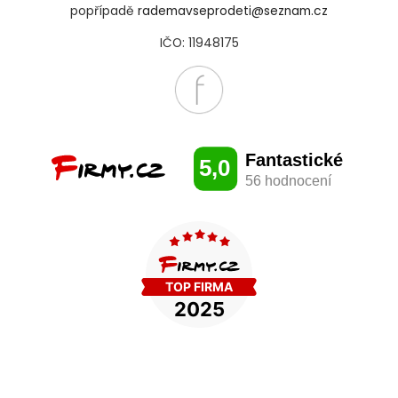
popřípadě
rademavseprodeti@seznam.cz
IČO: 11948175