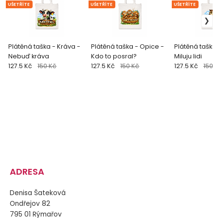
UŠETŘÍTE
UŠETŘÍTE
UŠETŘÍTE
Plátěná taška - Kráva -
Plátěná taška - Opice -
Plátěná taška
Nebuď kráva
Kdo to posral?
Miluju lidi
127.5 Kč
150 Kč
127.5 Kč
150 Kč
127.5 Kč
150 
ADRESA
Denisa Šateková
Ondřejov 82
795 01 Rýmařov