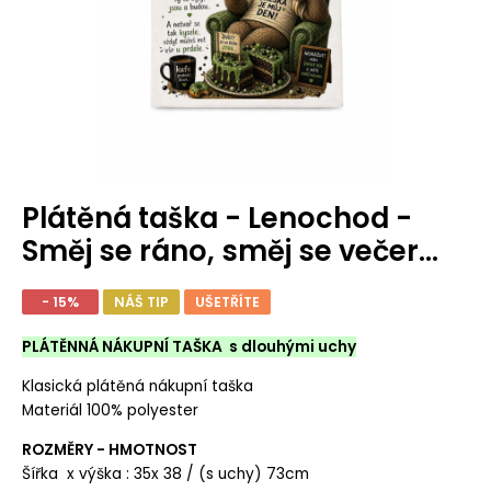
Plátěná taška - Lenochod -
Směj se ráno, směj se večer...
- 15%
NÁŠ TIP
UŠETŘÍTE
PLÁTĚNNÁ NÁKUPNÍ TAŠKA s dlouhými uchy
Klasická plátěná nákupní taška
Materiál 100% polyester
ROZMĚRY - HMOTNOST
Šířka x výška : 35x 38 / (s uchy) 73cm