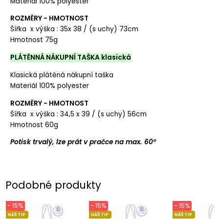
Materiál 100% polyester
ROZMĚRY - HMOTNOST
Šířka x výška : 35x 38 / (s uchy) 73cm
Hmotnost 75g
PLÁTĚNNÁ NÁKUPNÍ TAŠKA klasická
Klasická plátěná nákupní taška
Materiál 100% polyester
ROZMĚRY - HMOTNOST
Šířka x výška : 34,5 x 39 / (s uchy) 56cm
Hmotnost 60g
Potisk trvalý, lze prát v pračce na max. 60°
Podobné produkty
- 15%
- 15%
- 15%
NÁŠ TIP
NÁŠ TIP
NÁŠ TIP