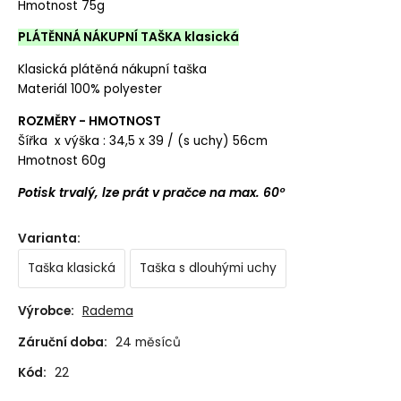
Hmotnost 75g
PLÁTĚNNÁ NÁKUPNÍ TAŠKA klasická
Klasická plátěná nákupní taška
Materiál 100% polyester
ROZMĚRY - HMOTNOST
Šířka x výška : 34,5 x 39 / (s uchy) 56cm
Hmotnost 60g
Potisk trvalý, lze prát v pračce na max. 60°
Varianta
:
Taška klasická
Taška s dlouhými uchy
Výrobce:
Radema
Záruční doba:
24 měsíců
Kód:
22