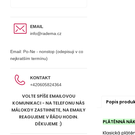
EMAIL
info@radema.cz
Email: Po-Ne - nonstop (odepisuji v co
nejkratším termínu)
KONTAKT
+420605824364
VOLTE SPÍŠE EMAILOVOU
Popis produ
KOMUNIKACI - NA TELEFONU NÁS
MÁLOKDY ZASTIHNETE, NA EMAILY
REAGUJEME V ŘÁDU HODIN.
PLÁTĚNNÁ NÁK
DĚKUJEME :)
Klasická plát