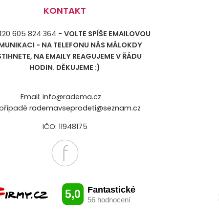
KONTAKT
+420 605 824 364 -
VOLTE SPÍŠE EMAILOVOU
MUNIKACI - NA TELEFONU NÁS MÁLOKDY
STIHNETE, NA EMAILY REAGUJEME V ŘÁDU
HODIN. DĚKUJEME :)
Email: info@radema.cz
případě
rademavseprodeti@seznam.cz
IČO: 11948175