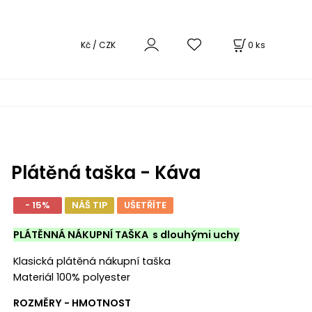
0
ks
Kč / CZK
Plátěná taška - Káva
- 15%
NÁŠ TIP
UŠETŘÍTE
PLÁTĚNNÁ NÁKUPNÍ TAŠKA s dlouhými uchy
Klasická plátěná nákupní taška
Materiál 100% polyester
ROZMĚRY - HMOTNOST