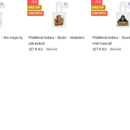
- 15%
- 15%
NÁŠ TIP
NÁŠ TIP
UŠETŘÍTE
UŠETŘÍTE
- No nejsi ty
Plátěná taška - Bobr - Makám
Plátěná taška - Gori
jak kokot
mě nasrat
127.5 Kč
150 Kč
127.5 Kč
150 Kč