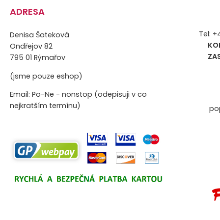
ADRESA
Tel: 
Denisa Šateková
KO
Ondřejov 82
ZA
795 01 Rýmařov
(jsme pouze eshop)
Email: Po-Ne - nonstop (odepisuji v co
nejkratším termínu)
po