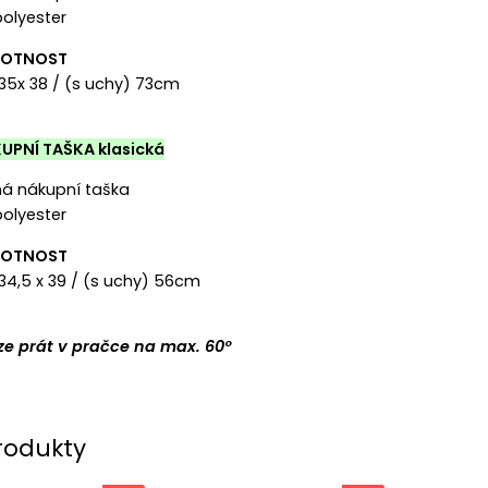
polyester
MOTNOST
: 35x 38 / (s uchy) 73cm
UPNÍ TAŠKA klasická
ěná nákupní taška
polyester
MOTNOST
 34,5 x 39 / (s uchy) 56cm
 lze prát v pračce na max. 60°
rodukty