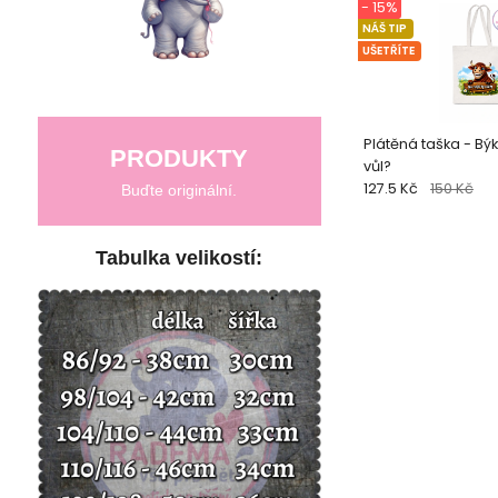
- 15%
NÁŠ TIP
UŠETŘÍTE
Plátěná taška - Býk 
PRODUKTY
vůl?
127.5 Kč
150 Kč
Buďte originální.
Tabulka velikostí: