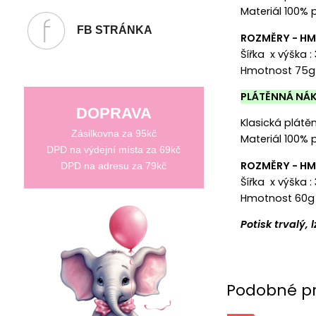
Materiál 100% 
FB STRÁNKA
ROZMĚRY - H
Šířka x výška 
Hmotnost 75g
PLÁTĚNNÁ NÁK
DOPRAVA
Klasická plát
Zásilkovna za 95kč
Materiál 100% 
DPD na výdejní místa za 69kč
ROZMĚRY - H
DPD na adresu za 79kč
Šířka x výška :
Hmotnost 60g
Potisk trvalý,
Podobné p