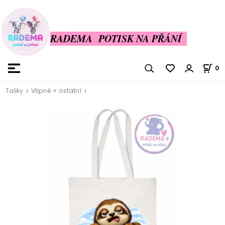
RADEMA POTISK NA PŘÁNÍ
0
Tašky
Vtipné + ostatní