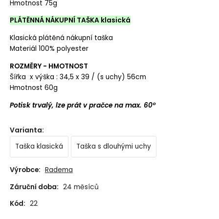
Hmotnost 75g
PLÁTĚNNÁ NÁKUPNÍ TAŠKA klasická
Klasická plátěná nákupní taška
Materiál 100% polyester
ROZMĚRY - HMOTNOST
Šířka x výška : 34,5 x 39 / (s uchy) 56cm
Hmotnost 60g
Potisk trvalý, lze prát v pračce na max. 60°
Varianta
:
Taška klasická
Taška s dlouhými uchy
Výrobce:
Radema
Záruční doba:
24 měsíců
Kód:
22