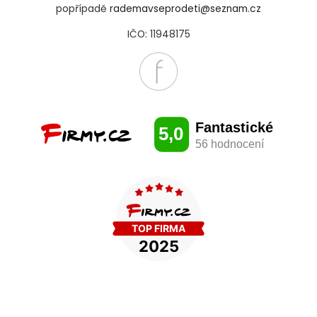
popřípadě
rademavseprodeti@seznam.cz
IČO: 11948175