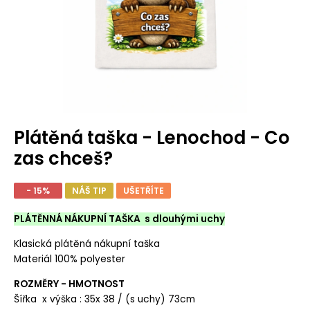
Plátěná taška - Lenochod - Co
zas chceš?
- 15%
NÁŠ TIP
UŠETŘÍTE
PLÁTĚNNÁ NÁKUPNÍ TAŠKA s dlouhými uchy
Klasická plátěná nákupní taška
Materiál 100% polyester
ROZMĚRY - HMOTNOST
Šířka x výška : 35x 38 / (s uchy) 73cm