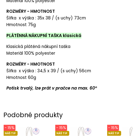
Materiál 100% polyester
ROZMĚRY - HMOTNOST
Šířka x výška : 35x 38 / (s uchy) 73cm
Hmotnost 75g
PLÁTĚNNÁ NÁKUPNÍ TAŠKA klasická
Klasická plátěná nákupní taška
Materiál 100% polyester
ROZMĚRY - HMOTNOST
Šířka x výška : 34,5 x 39 / (s uchy) 56cm
Hmotnost 60g
Potisk trvalý, lze prát v pračce na max. 60°
Podobné produkty
- 15%
- 15%
- 15%
NÁŠ TIP
NÁŠ TIP
NÁŠ TIP