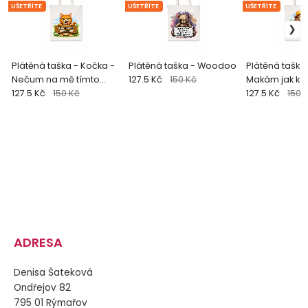
UŠETŘÍTE
UŠETŘÍTE
UŠETŘÍTE
Plátěná taška - Kočka -
Plátěná taška - Woodoo
Plátěná taška 
Nečum na mě tímto
127.5 Kč
150 Kč
Makám jak ko
tónem
127.5 Kč
150 Kč
127.5 Kč
150 
ADRESA
Denisa Šateková
Ondřejov 82
795 01 Rýmařov