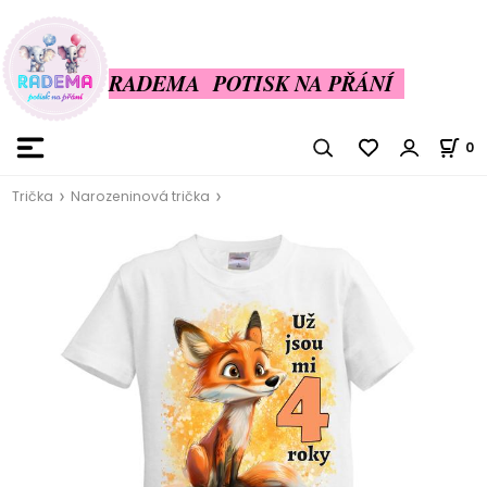
RADEMA POTISK NA PŘÁNÍ
0
Trička
Narozeninová trička