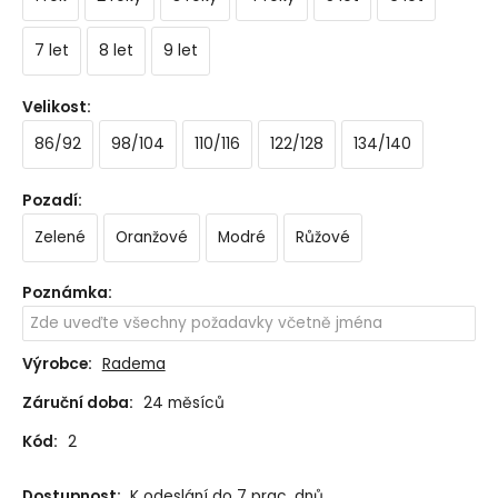
7 let
8 let
9 let
Velikost
:
86/92
98/104
110/116
122/128
134/140
Pozadí
:
Zelené
Oranžové
Modré
Růžové
Poznámka
:
Výrobce:
Radema
Záruční doba:
24 měsíců
Kód:
2
Dostupnost:
K odeslání do 7 prac. dnů