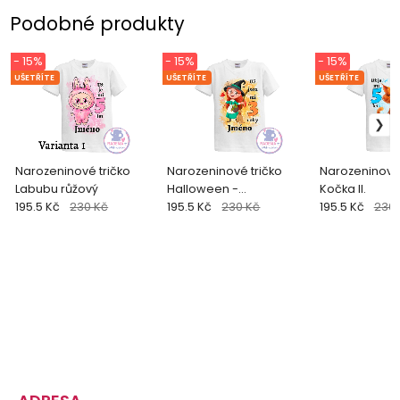
Podobné produkty
- 15%
- 15%
- 15%
UŠETŘÍTE
UŠETŘÍTE
UŠETŘÍTE
Narozeninové tričko
Narozeninové tričko
Narozeninové 
Labubu růžový
Halloween -
Kočka II.
195.5 Kč
230 Kč
Čarodějnice
195.5 Kč
230 Kč
195.5 Kč
230 