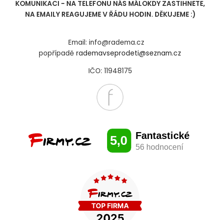
KOMUNIKACI - NA TELEFONU NÁS MÁLOKDY ZASTIHNETE,
NA EMAILY REAGUJEME V ŘÁDU HODIN. DĚKUJEME :)
Email: info@radema.cz
popřípadě
rademavseprodeti@seznam.cz
IČO: 11948175