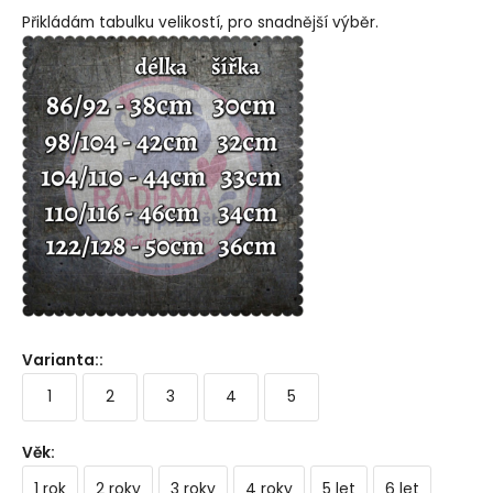
Přikládám tabulku velikostí, pro snadnější výběr.
Varianta:
:
1
2
3
4
5
Věk
:
1 rok
2 roky
3 roky
4 roky
5 let
6 let