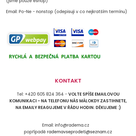
(jsme pouze eshop)
Email: Po-Ne - nonstop (odepisuji v co nejkratším termínu)
KONTAKT
Tel: +420 605 824 364 -
VOLTE SPÍŠE EMAILOVOU
KOMUNIKACI - NA TELEFONU NÁS MÁLOKDY ZASTIHNETE,
NA EMAILY REAGUJEME V ŘÁDU HODIN. DĚKUJEME :)
Email: info@radema.cz
popřípadě
rademavseprodeti@seznam.cz