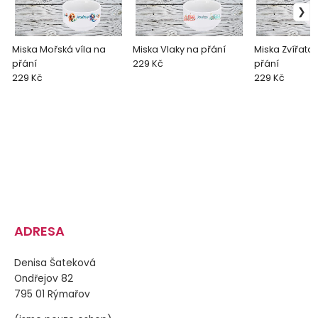
Miska Mořská víla na
Miska Vlaky na přání
Miska Zvířata 
přání
229 Kč
přání
229 Kč
229 Kč
ADRESA
Denisa Šateková
Ondřejov 82
795 01 Rýmařov