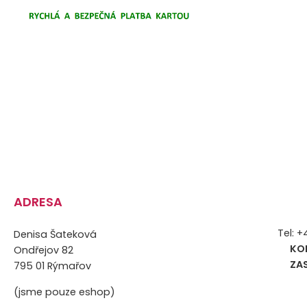
ADRESA
Tel: 
Denisa Šateková
KO
Ondřejov 82
ZA
795 01 Rýmařov
(jsme pouze eshop)