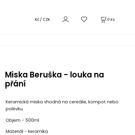
0
ks
Kč / CZK
Miska Beruška - louka na
přání
Keramická miska vhodná na cereálie, kompot nebo
polévku.
Objem - 500ml
Materiál - keramika