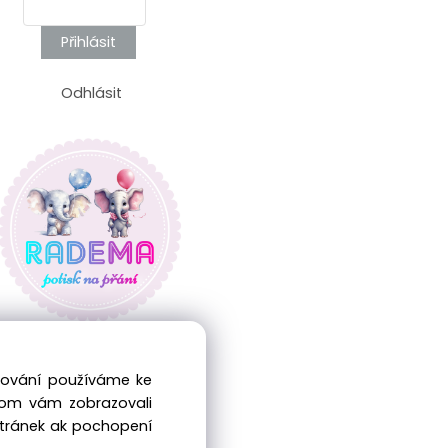
Přihlásit
Odhlásit
edování používáme ke
hom vám zobrazovali
stránek ak pochopení