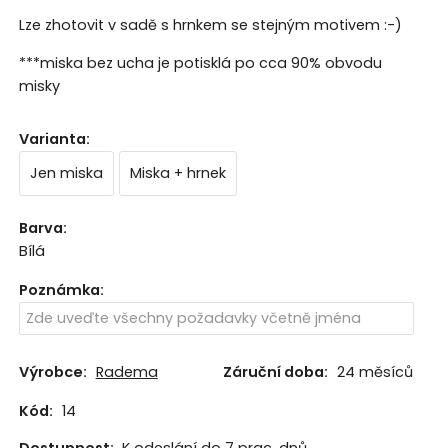
Lze zhotovit v sadě s hrnkem se stejným motivem :-)
***miska bez ucha je potisklá po cca 90% obvodu
misky
Varianta
:
Jen miska
Miska + hrnek
Barva
:
Bílá
Poznámka
:
Výrobce:
Radema
Záruční doba:
24 měsíců
Kód:
14