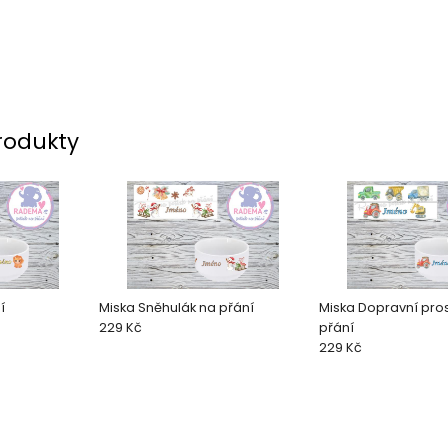
rodukty
í
Miska Sněhulák na přání
Miska Dopravní pro
229 Kč
přání
229 Kč