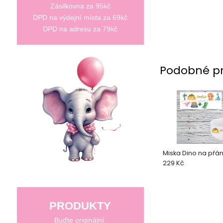
Zásilkovna za 95kč
DPD na výdejní místa za 69kč
DPD na adresu za 79kč
Podobné p
Miska Dino na přán
229 Kč
PRODUKTY
Buďte originální.