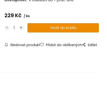
Dostupnost:
K odeslání do 7 prac. dnů
229
Kč
ks
Sledovat produkt
Přidat do oblíbených
Sdílet