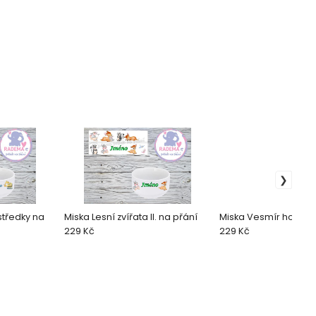
středky na
Miska Lesní zvířata II. na přání
Miska Vesmír holka n
229 Kč
229 Kč