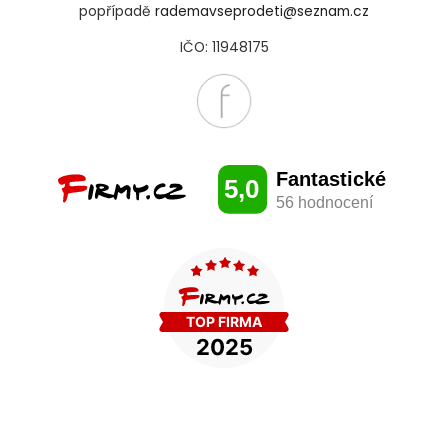
popřípadě
rademavseprodeti@seznam.cz
IČO: 11948175