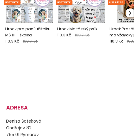
UŠETŘÍTE
UŠETŘÍTE
UŠETŘÍTE
Hrnek pro paní učitelku
Hrnek Maltézský psík
Hrnek Prasátk
MŠ III. - školka
110.3 Kč
169.7 Kč
má vždycky p
110.3 Kč
169.7 Kč
110.3 Kč
169.7
ADRESA
Denisa Šateková
Ondřejov 82
795 01 Rýmařov