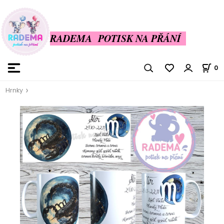
RADEMA POTISK NA PŘÁNÍ
0
Hrnky