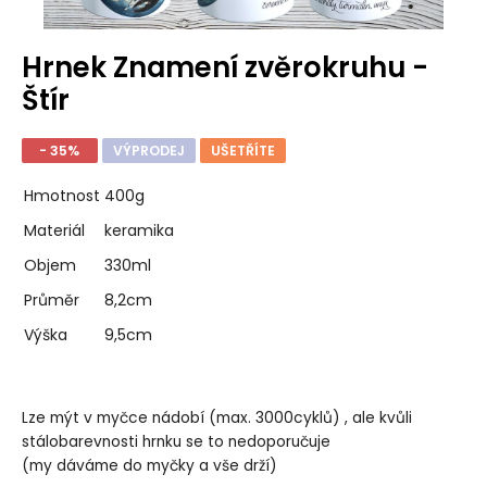
Hrnek Znamení zvěrokruhu -
Štír
- 35%
VÝPRODEJ
UŠETŘÍTE
Hmotnost
400g
Materiál
keramika
Objem
330ml
Průměr
8,2cm
Výška
9,5cm
Lze mýt v myčce nádobí (max. 3000cyklů) , ale kvůli
stálobarevnosti hrnku se to nedoporučuje
(my dáváme do myčky a vše drží)