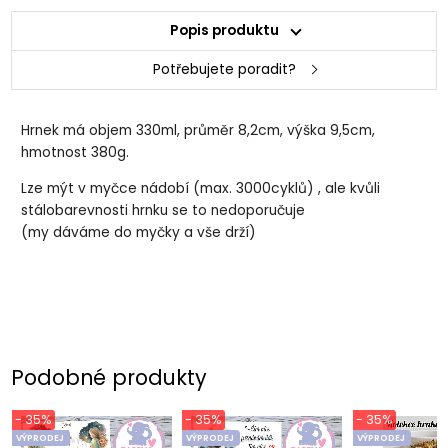
Popis produktu
Potřebujete poradit?
Hrnek má objem 330ml, průměr 8,2cm, výška 9,5cm,
hmotnost 380g.
Lze mýt v myčce nádobí (max. 3000cyklů) , ale kvůli
stálobarevnosti hrnku se to nedoporučuje
(my dáváme do myčky a vše drží)
Podobné produkty
- 35%
- 35%
- 35%
VÝPRODEJ
VÝPRODEJ
VÝPRODEJ