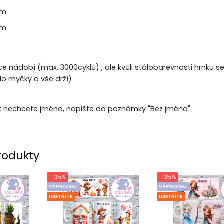
cm
cm
e nádobí (max. 3000cyklů) , ale kvůli stálobarevnosti hrnku 
 myčky a vše drží)
k nechcete jméno, napište do poznámky "Bez jména".
rodukty
- 35%
- 35%
VÝPRODEJ
VÝPRODEJ
UŠETŘÍTE
UŠETŘÍTE