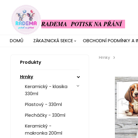
RADEMA POTISK NA PŘÁNÍ
DOMŮ
ZÁKAZNICKÁ SEKCE
OBCHODNÍ PODMÍNKY A 
Hrnky
Produkty
Hrnky
Keramický - klasika
330ml
Plastový - 330ml
Plecháčky - 330ml
Keramický -
makronka 200ml