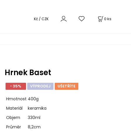
0
ks
Kč / CZK
Hrnek Baset
- 35%
VÝPRODEJ
UŠETŘÍTE
Hmotnost
400g
Materiál
keramika
Objem
330ml
Průměr
8,2cm