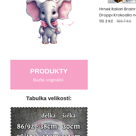
Hrnek Italian Brainr
Droppi Krokodilo n
110.3 Kč
169.7 Kč
PRODUKTY
Buďte originální.
Tabulka velikostí: