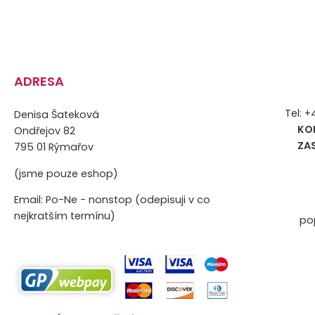
ADRESA
Tel: 
Denisa Šateková
KO
Ondřejov 82
ZA
795 01 Rýmařov
(jsme pouze eshop)
Email: Po-Ne - nonstop (odepisuji v co
nejkratším termínu)
po