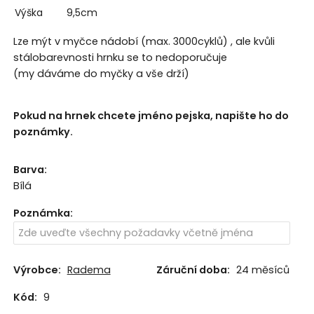
Výška
9,5cm
Lze mýt v myčce nádobí (max. 3000cyklů) , ale kvůli
stálobarevnosti hrnku se to nedoporučuje
(my dáváme do myčky a vše drží)
Pokud na hrnek chcete jméno pejska, napište ho do
poznámky.
Barva
:
Bílá
Poznámka
:
Výrobce:
Radema
Záruční doba:
24 měsíců
Kód:
9