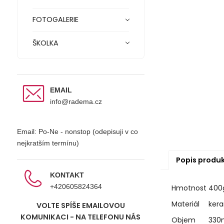
FOTOGALERIE
ŠKOLKA
EMAIL
info@radema.cz
Email: Po-Ne - nonstop (odepisuji v co
nejkratším termínu)
Popis produ
KONTAKT
+420605824364
Hmotnost
400
Materiál
ker
VOLTE SPÍŠE EMAILOVOU
KOMUNIKACI - NA TELEFONU NÁS
Objem
330