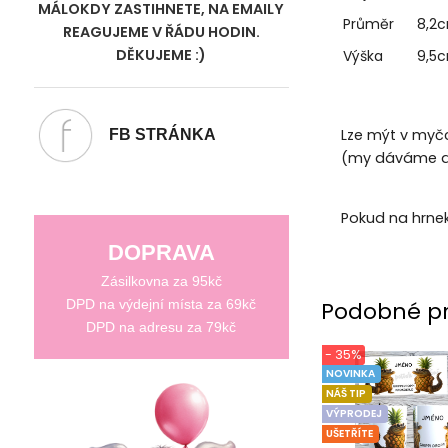
MÁLOKDY ZASTIHNETE, NA EMAILY
Průměr
8,2
REAGUJEME V ŘÁDU HODIN.
DĚKUJEME :)
Výška
9,5
Lze mýt v myčc
FB STRÁNKA
(my dáváme do
Pokud na hrne
DOPRAVA
Zásilkovna za 95kč
DPD na výdejní místa za 69kč
Podobné p
DPD na adresu za 79kč
- 35%
NOVINKA
NÁŠ TIP
VÝPRODEJ
UŠETŘÍTE