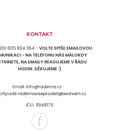
KONTAKT
+420 605 824 364 -
VOLTE SPÍŠE EMAILOVOU
MUNIKACI - NA TELEFONU NÁS MÁLOKDY
STIHNETE, NA EMAILY REAGUJEME V ŘÁDU
HODIN. DĚKUJEME :)
Email: info@radema.cz
případě
rademavseprodeti@seznam.cz
IČO: 11948175