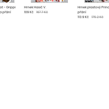
ot - Grippi
Hrnek Hasič V.
Hrnek plastový Princezny II. na
a přání
109 Kč
167.7 Kč
přání
113.9 Kč
175.2 Kč