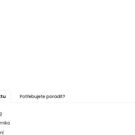
ktu
Potřebujete poradit?
g
amika
ml