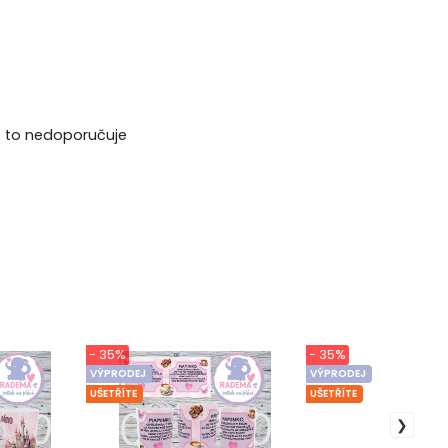
se to nedoporučuje
- 35%
- 35%
VÝPRODEJ
VÝPRODEJ
UŠETŘÍTE
UŠETŘÍTE