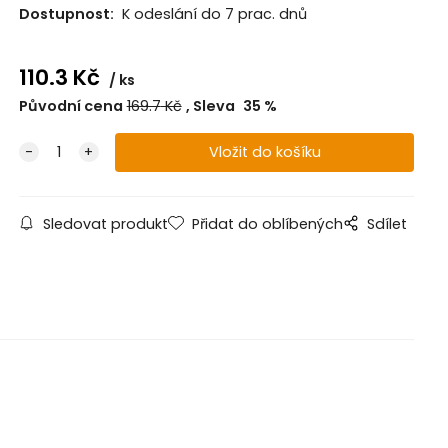
Dostupnost:
K odeslání do 7 prac. dnů
110.3
Kč
ks
Původní cena
169.7
Kč
Sleva
35
%
Sledovat produkt
Přidat do oblíbených
Sdílet