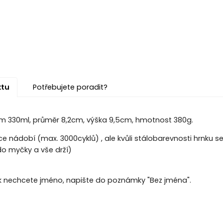
ktu
Potřebujete poradit?
m 330ml, průměr 8,2cm, výška 9,5cm, hmotnost 380g.
e nádobí (max. 3000cyklů) , ale kvůli stálobarevnosti hrnku 
 myčky a vše drží)
k nechcete jméno, napište do poznámky "Bez jména".