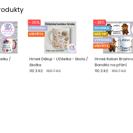
rodukty
- 35%
- 35%
VÝPRODEJ
NOVINKA
UŠETŘÍTE
NÁŠ TIP
VÝPRODEJ
UŠETŘÍTE
elku /
Hrnek Děkuji - Učitelka - škola /
Hrnek Italian Brainro
školka
Bandito na přání
110.3 Kč
169.7 Kč
110.3 Kč
169.7 Kč