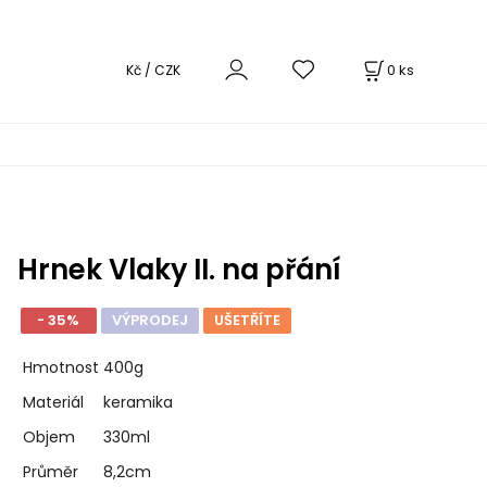
0
ks
Kč / CZK
Hrnek Vlaky II. na přání
- 35%
VÝPRODEJ
UŠETŘÍTE
Hmotnost
400g
Materiál
keramika
Objem
330ml
Průměr
8,2cm