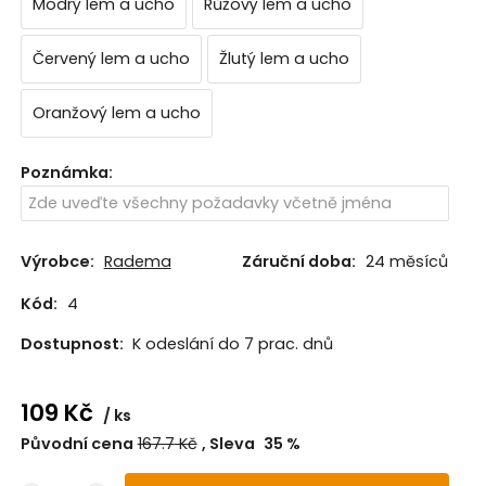
Modrý lem a ucho
Růžový lem a ucho
Červený lem a ucho
Žlutý lem a ucho
Oranžový lem a ucho
Poznámka
:
Výrobce:
Radema
Záruční doba:
24 měsíců
Kód:
4
Dostupnost:
K odeslání do 7 prac. dnů
109
Kč
ks
Původní cena
167.7
Kč
Sleva
35
%