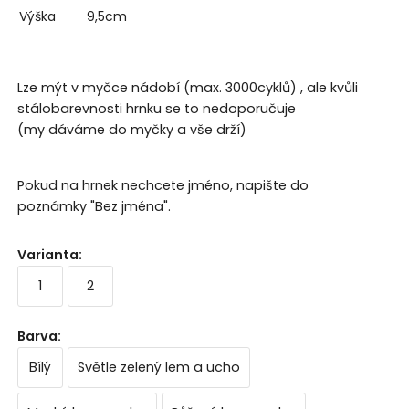
Výška
9,5cm
Lze mýt v myčce nádobí (max. 3000cyklů) , ale kvůli
stálobarevnosti hrnku se to nedoporučuje
(my dáváme do myčky a vše drží)
Pokud na hrnek nechcete jméno, napište do
poznámky "Bez jména".
Varianta
:
1
2
Barva
:
Bílý
Světle zelený lem a ucho