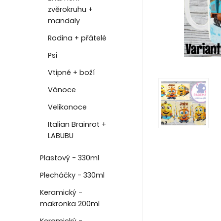
zvěrokruhu +
mandaly
Rodina + přátelé
Psi
Vtipné + boží
Vánoce
Velikonoce
Italian Brainrot +
LABUBU
Plastový - 330ml
Plecháčky - 330ml
Keramický -
makronka 200ml