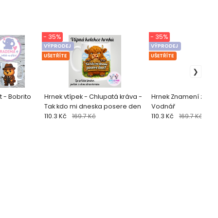
- 35%
- 35%
VÝPRODEJ
VÝPRODEJ
UŠETŘÍTE
UŠETŘÍTE
t - Bobrito
Hrnek vtípek - Chlupatá kráva -
Hrnek Znamení zvěro
Tak kdo mi dneska posere den
Vodnář
110.3 Kč
169.7 Kč
110.3 Kč
169.7 Kč