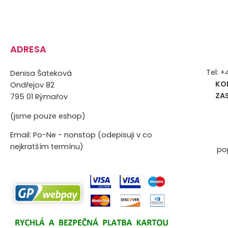
ADRESA
Tel: 
Denisa Šateková
KO
Ondřejov 82
ZA
795 01 Rýmařov
(jsme pouze eshop)
Email: Po-Ne - nonstop (odepisuji v co
nejkratším termínu)
po