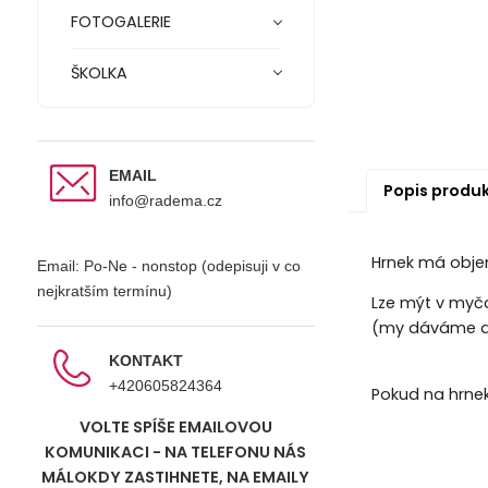
FOTOGALERIE
ŠKOLKA
EMAIL
Popis produ
info@radema.cz
Hrnek má obje
Email: Po-Ne - nonstop (odepisuji v co
nejkratším termínu)
Lze mýt v myčc
(my dáváme do
KONTAKT
+420605824364
Pokud na hrne
VOLTE SPÍŠE EMAILOVOU
KOMUNIKACI - NA TELEFONU NÁS
MÁLOKDY ZASTIHNETE, NA EMAILY