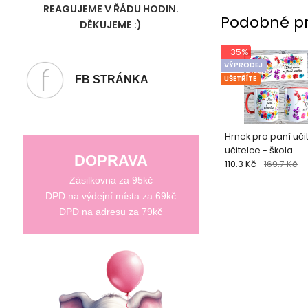
REAGUJEME V ŘÁDU HODIN.
Podobné p
DĚKUJEME :)
- 35%
VÝPRODEJ
FB STRÁNKA
UŠETŘÍTE
Hrnek pro paní učit
učitelce - škola
DOPRAVA
110.3 Kč
169.7 Kč
Zásilkovna za 95kč
DPD na výdejní místa za 69kč
DPD na adresu za 79kč