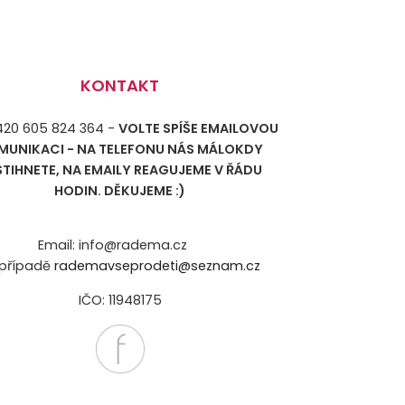
KONTAKT
+420 605 824 364 -
VOLTE SPÍŠE EMAILOVOU
MUNIKACI - NA TELEFONU NÁS MÁLOKDY
STIHNETE, NA EMAILY REAGUJEME V ŘÁDU
HODIN. DĚKUJEME :)
Email: info@radema.cz
případě
rademavseprodeti@seznam.cz
IČO: 11948175