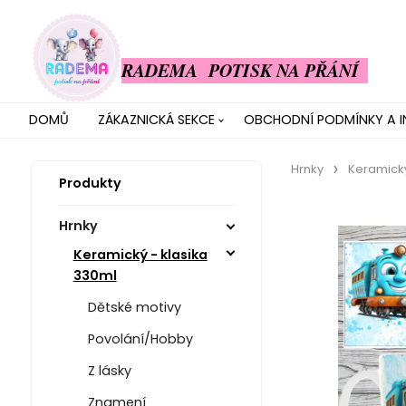
RADEMA POTISK NA PŘÁNÍ
DOMŮ
ZÁKAZNICKÁ SEKCE
OBCHODNÍ PODMÍNKY A 
Hrnky
Keramický
Produkty
Hrnky
Keramický - klasika
330ml
Dětské motivy
Povolání/Hobby
Z lásky
Znamení