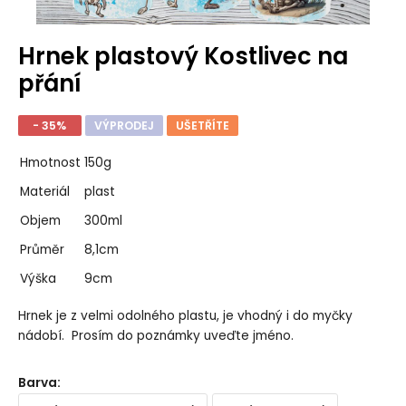
Hrnek plastový Kostlivec na
přání
- 35%
VÝPRODEJ
UŠETŘÍTE
Hmotnost
150g
Materiál
plast
Objem
300ml
Průměr
8,1cm
Výška
9cm
Hrnek je z velmi odolného plastu, je vhodný i do myčky
nádobí. Prosím do poznámky uveďte jméno.
Barva
: