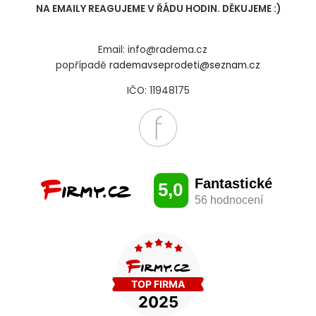
NA EMAILY REAGUJEME V ŘÁDU HODIN. DĚKUJEME :)
Email: info@radema.cz
popřípadě
rademavseprodeti@seznam.cz
IČO: 11948175