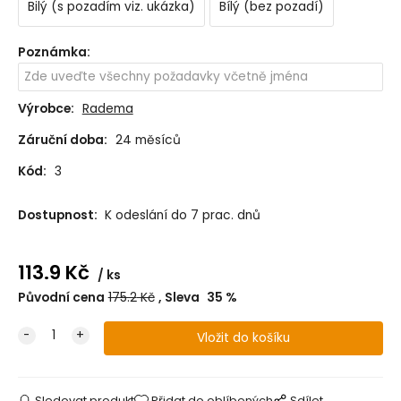
Bilý (s pozadím viz. ukázka)
Bílý (bez pozadí)
Poznámka
:
Výrobce:
Radema
Záruční doba:
24 měsíců
Kód:
3
Dostupnost:
K odeslání do 7 prac. dnů
113.9
Kč
ks
Původní cena
175.2
Kč
Sleva
35
%
Sledovat produkt
Přidat do oblíbených
Sdílet