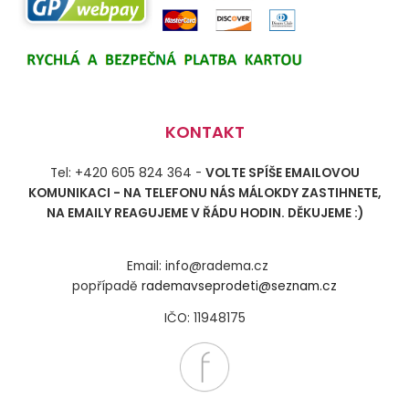
KONTAKT
Tel: +420 605 824 364 -
VOLTE SPÍŠE EMAILOVOU
KOMUNIKACI - NA TELEFONU NÁS MÁLOKDY ZASTIHNETE,
NA EMAILY REAGUJEME V ŘÁDU HODIN. DĚKUJEME :)
Email: info@radema.cz
popřípadě
rademavseprodeti@seznam.cz
IČO: 11948175