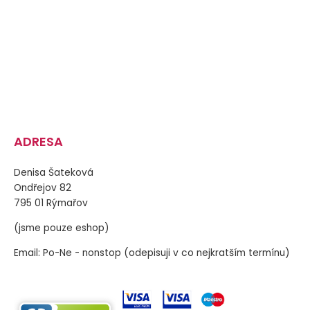
ADRESA
Denisa Šateková
Ondřejov 82
795 01 Rýmařov
(jsme pouze eshop)
Email: Po-Ne - nonstop (odepisuji v co nejkratším termínu)