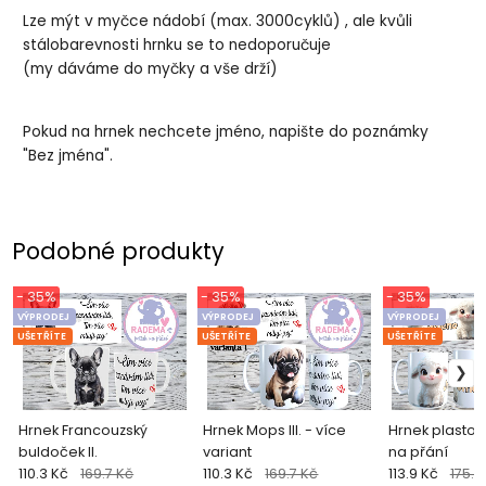
Lze mýt v myčce nádobí (max. 3000cyklů) , ale kvůli
stálobarevnosti hrnku se to nedoporučuje
(my dáváme do myčky a vše drží)
Pokud na hrnek nechcete jméno, napište do poznámky
"Bez jména".
Podobné produkty
- 35%
- 35%
- 35%
VÝPRODEJ
VÝPRODEJ
VÝPRODEJ
UŠETŘÍTE
UŠETŘÍTE
UŠETŘÍTE
Hrnek Francouzský
Hrnek Mops III. - více
Hrnek plasto
buldoček II.
variant
na přání
110.3 Kč
169.7 Kč
110.3 Kč
169.7 Kč
113.9 Kč
175.2