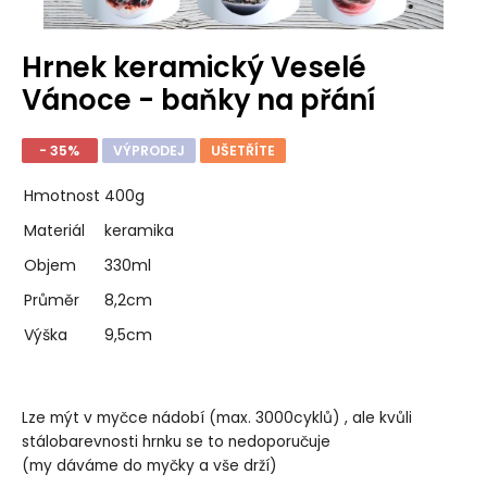
Hrnek keramický Veselé
Vánoce - baňky na přání
- 35%
VÝPRODEJ
UŠETŘÍTE
Hmotnost
400g
Materiál
keramika
Objem
330ml
Průměr
8,2cm
Výška
9,5cm
Lze mýt v myčce nádobí (max. 3000cyklů) , ale kvůli
stálobarevnosti hrnku se to nedoporučuje
(my dáváme do myčky a vše drží)