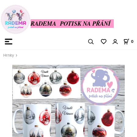
RADEMA POTISK NA PŘÁNÍ
0
Hrnky