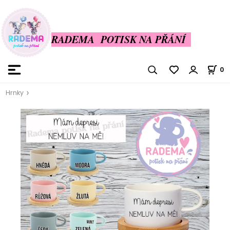
RADEMA POTISK NA PŘÁNÍ
0
Hrnky