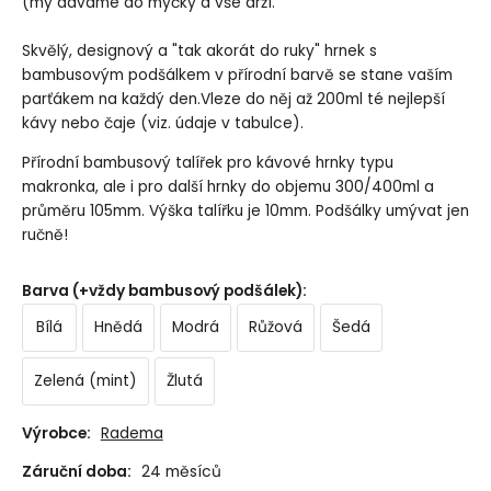
(my dáváme do myčky a vše drží.
Skvělý, designový a "tak akorát do ruky" hrnek s
bambusovým podšálkem v přírodní barvě se stane vaším
parťákem na každý den.Vleze do něj až 200ml té nejlepší
kávy nebo čaje (viz. údaje v tabulce).
Přírodní bambusový talířek pro kávové hrnky typu
makronka, ale i pro další hrnky do objemu 300/400ml a
průměru 105mm. Výška talířku je 10mm. Podšálky umývat jen
ručně!
Barva (+vždy bambusový podšálek)
:
Bílá
Hnědá
Modrá
Růžová
Šedá
Zelená (mint)
Žlutá
Výrobce:
Radema
Záruční doba:
24 měsíců