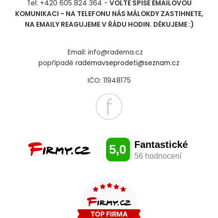
Tel: +420 605 824 364 -
VOLTE SPÍŠE EMAILOVOU
KOMUNIKACI - NA TELEFONU NÁS MÁLOKDY ZASTIHNETE,
NA EMAILY REAGUJEME V ŘÁDU HODIN. DĚKUJEME :)
Email: info@radema.cz
popřípadě
rademavseprodeti@seznam.cz
IČO: 11948175