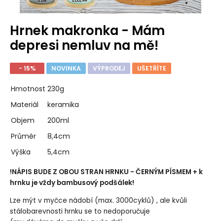
Hrnek makronka - Mám
depresi nemluv na mě!
- 15%
NOVINKA
VÝPRODEJ
UŠETŘÍTE
Hmotnost
230g
Materiál
keramika
Objem
200ml
Průměr
8,4cm
Výška
5,4cm
!NÁPIS BUDE Z OBOU STRAN HRNKU - ČERNÝM PÍSMEM + k
hrnku je vždy bambusový podšálek!
Lze mýt v myčce nádobí (max. 3000cyklů) , ale kvůli
stálobarevnosti hrnku se to nedoporučuje