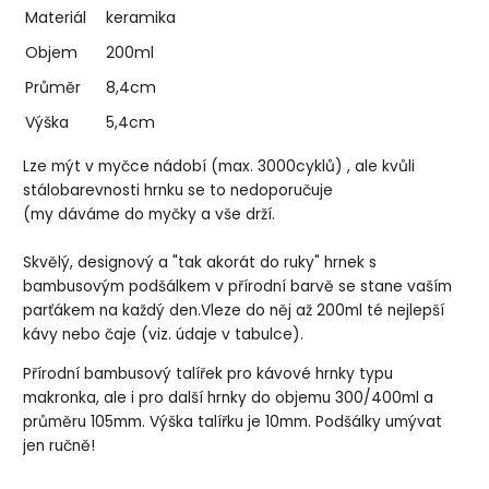
Materiál
keramika
Objem
200ml
Průměr
8,4cm
Výška
5,4cm
Lze mýt v myčce nádobí (max. 3000cyklů) , ale kvůli
stálobarevnosti hrnku se to nedoporučuje
(my dáváme do myčky a vše drží.
Skvělý, designový a "tak akorát do ruky" hrnek s
bambusovým podšálkem v přírodní barvě se stane vaším
parťákem na každý den.Vleze do něj až 200ml té nejlepší
kávy nebo čaje (viz. údaje v tabulce).
Přírodní bambusový talířek pro kávové hrnky typu
makronka, ale i pro další hrnky do objemu 300/400ml a
průměru 105mm. Výška talířku je 10mm. Podšálky umývat
jen ručně!