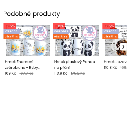
Podobné produkty
- 35%
- 35%
- 35%
VÝPRODEJ
VÝPRODEJ
VÝPRODEJ
UŠETŘÍTE
UŠETŘÍTE
UŠETŘÍTE
Hrnek Znamení
Hrnek plastový Panda
Hrnek Jezevčí
zvěrokruhu - Ryby
na přání
110.3 Kč
169.7
(dětský)
109 Kč
167.7 Kč
113.9 Kč
175.2 Kč